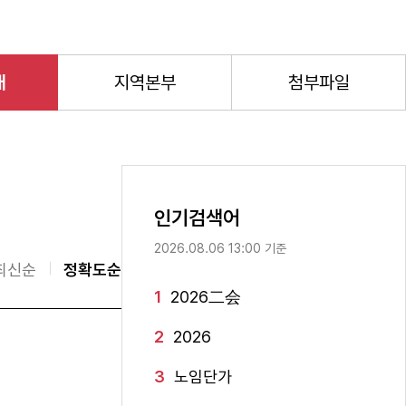
개
지역본부
첨부파일
인기검색어
2026.08.06 13:00 기준
최신순
정확도순
1
2026二会
2
2026
3
노임단가