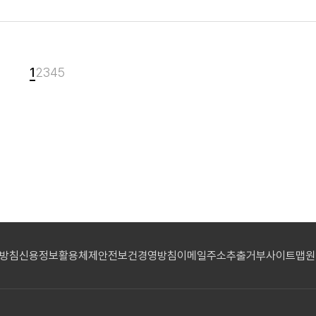
1
2
3
4
5
리방침
신용정보활용체제
안전보건경영방침
이메일주소추출거부
사이트맵
원