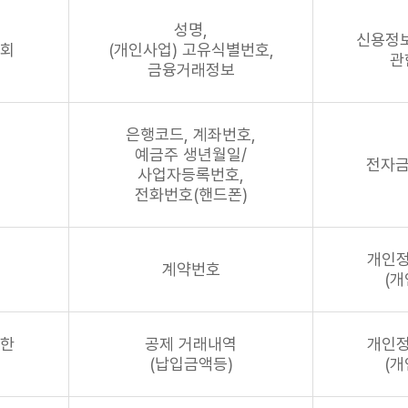
성명,
신용정보
조회
(개인사업) 고유식별번호,
관
금융거래정보
은행코드, 계좌번호,
예금주 생년월일/
전자금
사업자등록번호,
전화번호(핸드폰)
개인정
계약번호
(개
위한
공제 거래내역
개인정
(납입금액등)
(개