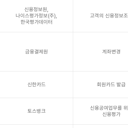
신용정보원,
나이스평가정보(주),
고객의 신용정보
한국평가데이터
금융결제원
계좌변경
신한카드
회원카드 발급
신용공여업무를 
토스뱅크
신용평가