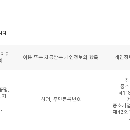
니다.
 자의
이용 또는 제공받는 개인정보의 항목
개인정
적
정
중소
증명,
제11
업자
성명, 주민등록번호
중소기
,
제42조