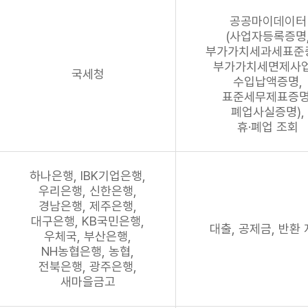
공공마이데이터
(사업자등록증명
부가가치세과세표준
부가가치세면제사
국세청
수입납액증명,
표준세무제표증명
폐업사실증명),
휴·폐업 조회
하나은행, IBK기업은행,
우리은행, 신한은행,
경남은행, 제주은행,
대구은행, KB국민은행,
대출, 공제금, 반환
우체국, 부산은행,
NH농협은행, 농협,
전북은행, 광주은행,
새마을금고