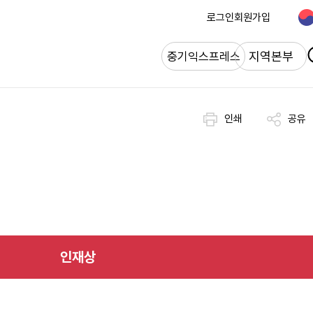
로그인
회원가입
개
지역본부
중기익스프레스
인쇄
공유
인재상