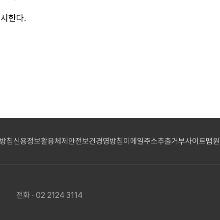
중시한다.
리방침
신용정보활용체제
안전보건경영방침
이메일주소추출거부
사이트맵
원
전화 · 02 2124 3114