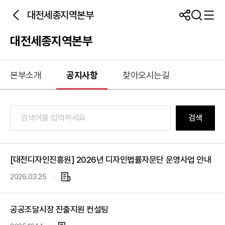
대전세종지역본부
대전세종지역본부
본부소개
공지사항
찾아오시는길
검색
[대전디자인진흥원] 2026년 디자인법률자문단 운영사업 안내
2026.03.25
첨
부
파
공공조달시장 진출지원 컨설팅
일