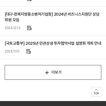
부
파
[대구·경북지방중소벤처기업청] 2024년 비즈니스지원단 상담
일
위원 모집
2024.12.13
첨
부
파
[국토교통부] 2025년 민관상생 투자협약사업 설명회 개최 안내
일
2024.11.15
첨
부
파
일
더보기