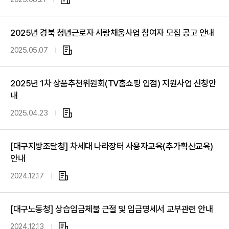
첨
부
파
2025년 경북 청년근로자 사랑채움사업 참여자 모집 공고 안내
일
2025.05.07
첨
부
파
2025년 1차 상품추천위원회(TV홈쇼핑 입점) 지원사업 신청안
일
내
2025.04.23
첨
부
파
[대구지방조달청] 차세대 나라장터 사용자교육(추가확산교육)
일
안내
2024.12.17
첨
부
파
[대구노동청] 상습임금체불 근절 및 임금명세서 교부관련 안내
일
2024.12.13
첨