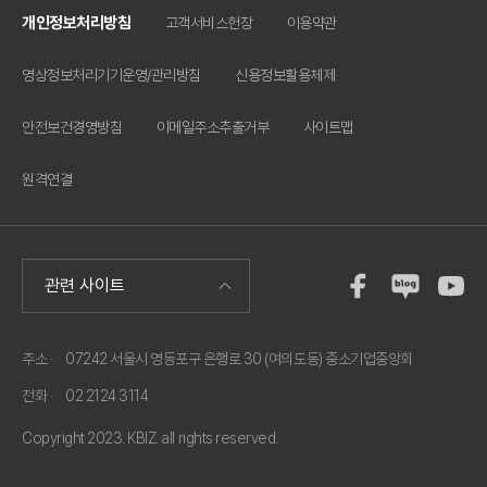
개인정보처리방침
고객서비스헌장
이용약관
영상정보처리기기운영/관리방침
신용정보활용체제
안전보건경영방침
이메일주소추출거부
사이트맵
원격연결
주소 ·
07242 서울시 영등포구 은행로 30 (여의도동) 중소기업중앙회
전화 ·
02 2124 3114
Copyright 2023. KBIZ. all rights reserved.