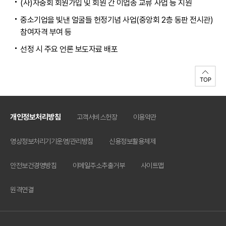
(사)자중회 회원가입 및 회원 간 이업종 교류 사업 등 지원
중소기업을 빛낸 얼굴들 헌정기념 사업(중앙회 2층 동판 전시관)
참여자격 부여 등
선정 시 주요 언론 보도자료 배포
개인정보처리방침
고객서비스헌장
이용약관
영상정보처리기기운영/관리방침
신용정보활용체제
안전보건경영방침
이메일주소추출거부
사이트맵
원격연결