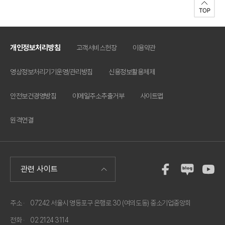
개인정보처리방침
고객서비스헌장
이용약관
영상정보처리기기운영/관리방침
신용정보활용체제
안전보건경영방침
이메일주소추출거부
사이트맵
원격연결
주소 ·
07242 서울시 영등포구 은행로 30 (여의도동) 중소기업중앙회
전화 ·
02 2124 3114