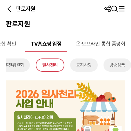
판로지원
판로지원
합 확인
TV홈쇼핑 입점
온·오프라인 통합 품평회
상품추천위원회
일사천리
공지사항
방송상품