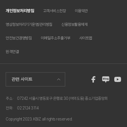
개인정보처리방침
고객서비스헌장
이용약관
영상정보처리기기운영/관리방침
신용정보활용체제
안전보건경영방침
이메일주소추출거부
사이트맵
원격연결
주소 ·
07242 서울시 영등포구 은행로 30 (여의도동) 중소기업중앙회
전화 ·
02 2124 3114
Copyright 2023. KBIZ. all rights reserved.