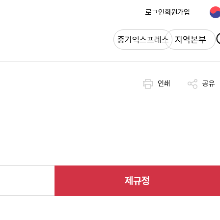
로그인
회원가입
개
지역본부
중기익스프레스
인쇄
공유
제규정