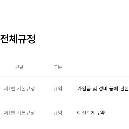
전체규정
편별
구분
제1편 기본규정
규약
가입금 및 경비 등에 관한
제1편 기본규정
규약
예산회계규약