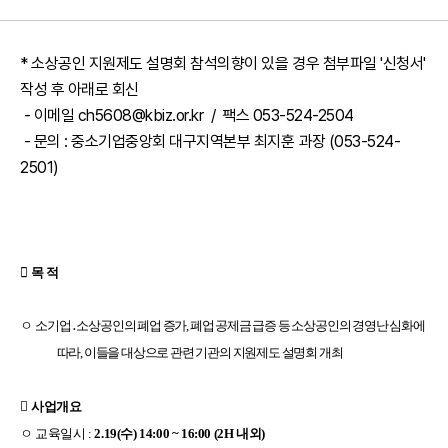
* 소상공인 지원제도 설명회 참석의향이 있을 경우 첨부파일 '신청서'
작성 후 아래로 회신
- 이메일 ch5608@kbiz.or.kr / 팩스 053-524-2504
- 문의 : 중소기업중앙회 대구지역본부 최지훈 과장 (053-524-
2501)

목 적
ㅇ
소기업
․
소상공인의 폐업 증가
,
폐업 공제금 급증 등 소상공인의 경영난 심화에
따라
,
이들을 대상으로 관련 기관의 지원제도 설명회 개최

사업개요
ㅇ 교육일시
:
2.19(
수
) 14:00 ~ 16:00
(2H
내외
)