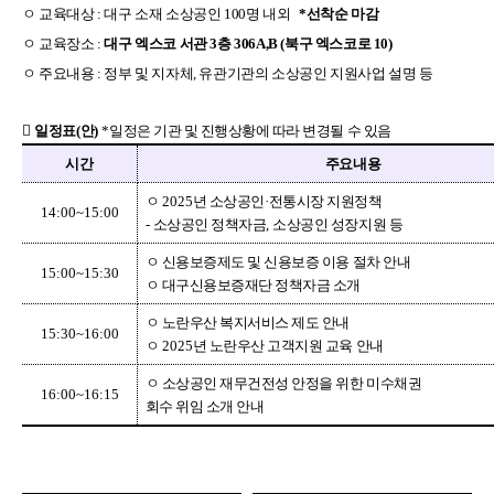
ㅇ 교육대상
:
대구 소재 소상공인
100
명 내외
*
선착순 마감
ㅇ 교육장소
:
대구 엑스코 서관
3
층
306A,B
(
북구 엑스코로
10)
ㅇ 주요내용
:
정부 및 지자체
,
유관기관의 소상공인 지원사업 설명 등

일정표
(
안
)
*
일정은 기관 및 진행상황에 따라 변경될 수 있음
시간
주요내용
ㅇ
2025
년 소상공인
·
전통시장 지원정책
14:00~15:00
-
소상공인 정책자금
,
소상공인 성장지원 등
ㅇ 신용보증제도 및 신용보증 이용 절차 안내
15:00~15:30
ㅇ 대구신용보증재단 정책자금 소개
ㅇ 노란우산 복지서비스 제도 안내
15:30~16:00
ㅇ
2025
년 노란우산 고객지원 교육 안내
ㅇ 소상공인 재무건전성 안정을 위한 미수채권
16:00~16:15
회수 위임 소개 안내