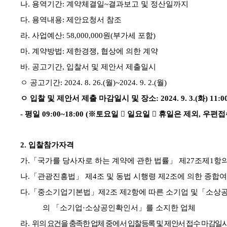
나
.
용역기간
:
계약체결일
~
결과보고 및 정산일까지
다
.
용역내용
:
제안요청서 참조
라
.
사업예산
: 58,000,000
원
(
부가세 포함
)
마
.
계약방법
:
제한경쟁
,
협상에 의한 계약
바
.
공고기간
,
입찰서 및 제안서 제출일시
ㅇ 공고기간
: 2024. 8. 26.(
월
)~2024. 9. 2.(
월
)
ㅇ 입찰 및 제안서 제출 마감일시 및 장소
: 2024. 9. 3.(
화
) 11:0
-
평일
09:00~18:00 (
※
토요일

일요일

휴일은 제외
,
우편접
2.
입찰참가자격
가
.
「
국가를 당사자로 하는 계약에 관한 법률
」
제
27
조제
1
항의
나
.
「
관광진흥법
」
제
4
조 및 동법 시행령 제
2
조에 의한 종합여
다
.
「
중소기업기본법
」
제
2
조 제
2
항에 따른 소기업 및
「
소상공
의
「
소기업
·
소상공인확인서
」
를 소지한 업체
라
.
위의 요건을 충족한 업체 중에서 입찰등록 및 제안서 접수 마감일