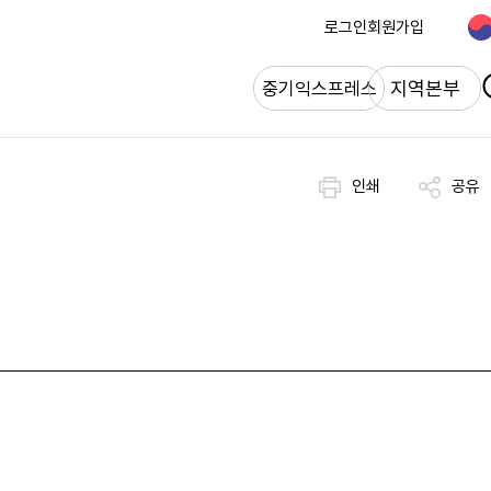
로그인
회원가입
개
지역본부
중기익스프레스
인쇄
공유