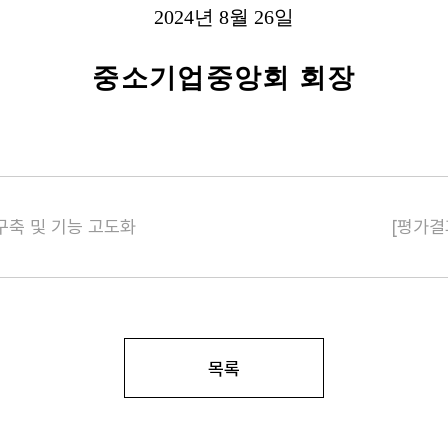
2024
년
8
월
26
일
중소기업중앙회 회장
 구축 및 기능 고도화
[평가결
목록