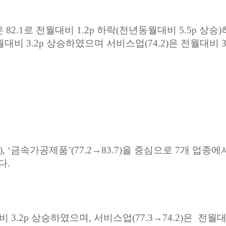
은
82.1
로
전월대비
1.2p
하락
(
전년동월대비
5.5p
상승
)
월대비
3.2p
상승하였으며
서비스업
(74.2)
은
전월대비
3
, ‘
금속가공제품
’(77.2→83.7)
을
중심으로
7
개
업종에
다
.
비
3.2p
상승하였으며
,
서비스업
(77.3→74.2)
은
전월