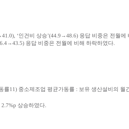
41.0), ‘
인건비
상승
’(44.9→48.6)
응답
비중은
전월에
46.4→43.5)
응답
비중은
전월에
비해
하락하였다
.
동률
11)
중소제조업
평균가동률
:
보유
생산설비의
월
2.7%p
상승하였다
.