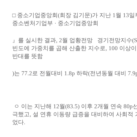
□
중소기업중앙회
(
회장
김기문
)
가
지난
1
월
13
일
중소벤처기업부
·
중소기업중앙회
』를
실시한
결과
, 2
월
업황전망
경기전망지수
(
빈도에
가중치를
곱해
산출한
지수로
, 100
이상이
반대를
뜻함
)
는
77.2
로
전월대비
1.8p
하락
(
전년동월
대비
7.9
ㅇ
이는
지난해
12
월
(83.5)
이후
2
개월
연속
80p
극했고
,
설
연휴
이동량
급증을
대비하여
사회적
었다
.