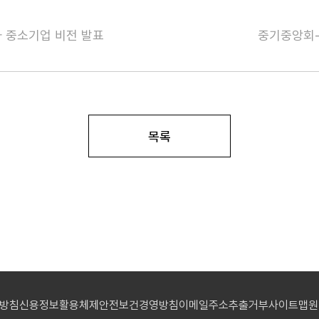
아 중소기업 비전 발표
중기중앙회-
목록
리방침
신용정보활용체제
안전보건경영방침
이메일주소추출거부
사이트맵
원