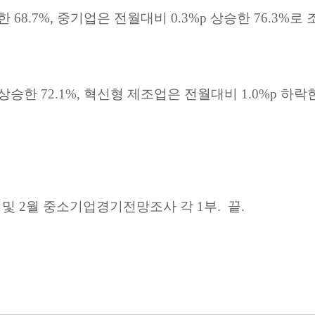
한
68.7%,
중기업은
전월대비
0.3%p
상승한
76.3%
로
상승한
72.1%,
혁신형
제조업은
전월대비
1.0%p
하락
및
2
월
중소기업경기전망조사
각
1
부
.
끝
.