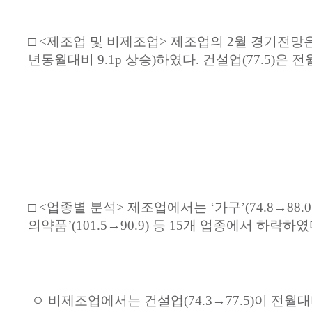
□ <
제조업
및
비제조업
>
제조업의
2
월
경기전망
년동월대비
9.1p
상승
)
하였다
.
건설업
(77.5)
은
전
□ <
업종별
분석
>
제조업에서는
‘
가구
’(74.8→88.0)
의약품
’(101.5→90.9)
등
15
개
업종에서
하락하였
ㅇ
비제조업에서는
건설업
(74.3→77.5)
이
전월대