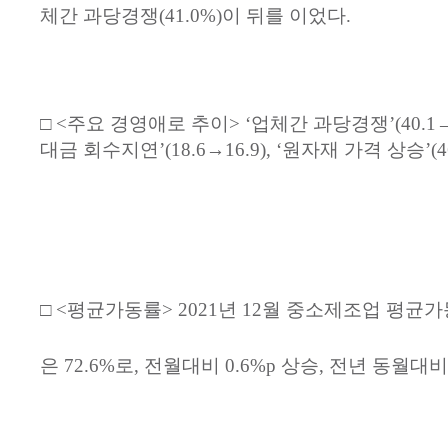
체간
과당경쟁
(41.0%)
이
뒤를
이었다
.
□ <
주요
경영애로
추이
> ‘
업체간
과당경쟁
’(40.1→
대금
회수지연
’(18.6→16.9), ‘
원자재
가격
상승
’(
□ <
평균가동률
> 2021
년
12
월
중소제조업
평균가
은
72.6%
로
,
전월대비
0.6%p
상승
,
전년
동월대비