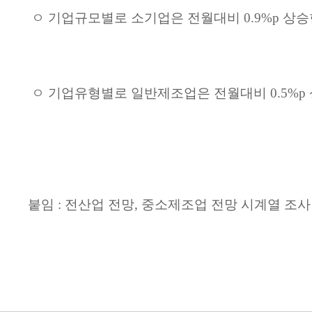
ㅇ
기업규모별로
소기업은
전월대비
0.9%p
상승
ㅇ
기업유형별로
일반제조업은
전월대비
0.5%p
붙임
:
전산업
전망
,
중소제조업
전망
시계열
조사