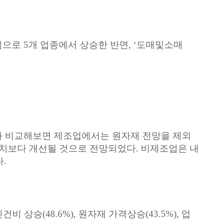
심으로
5
개
업종에서
상승한
반면
, ‘
도매및소매
와
비교해보면
제조업에서는
원자재
전망을
제외
치보다
개선될
것으로
전망되었다
.
비제조업은
내
다
.
인건비
상승
(48.6%),
원자재
가격상승
(43.5%),
업