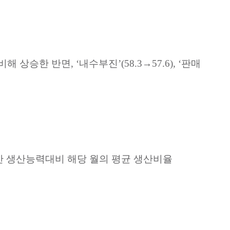
비해
상승한
반면
, ‘
내수부진
’(58.3→57.6), ‘
판매
간
생산능력대비
해당
월의
평균
생산비율