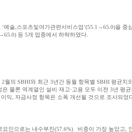
 ‘
예술
,
스포츠및여가관련서비스업
’(55.1→65.0)
을
중
8→65.0)
등
5
개
업종에서
하락하였다
.
년
2
월의
SBHI
와
최근
3
년간
동월
항목별
SBHI
평균치
정은
물론
역계열인
설비
·
재고
·
고용
모두
이전
3
년
평균
업이익
,
자금사정
항목은
소폭
개선될
것으로
조사되었
로요인으로는
내수부진
(57.6%)
비중이
가장
높았고
,