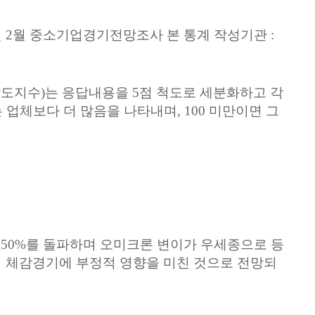
년
2
월
중소기업경기전망조사
본
통계
작성기관
:
강도지수
)
는
응답내용을
5
점
척도로
세분화하고
각
는
업체보다
더
많음을
나타내며
, 100
미만이면
그
50%
를
돌파하며
오미크론
변이가
우세종으로
등
의
체감경기에
부정적
영향을
미친
것으로
전망되