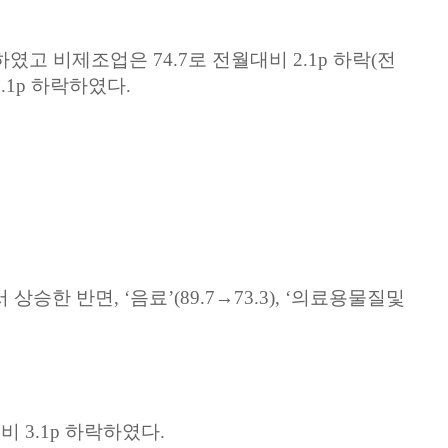
하였고
비제조업은
74.7
로
전월대비
2.1p
하락
(
전
.1p
하락하였다
.
서
상승한
반면
, ‘
음료
’(89.7→73.3), ‘
의료용물질및
대비
3.1p
하락하였다
.