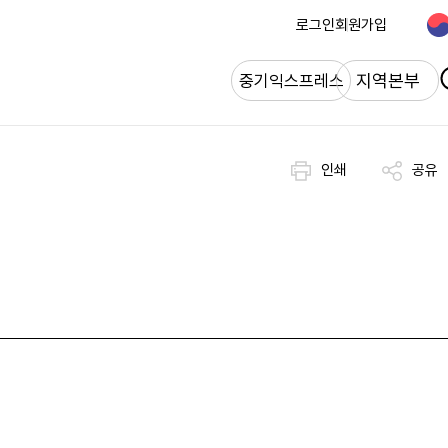
로그인
회원가입
개
지역본부
중기익스프레스
인쇄
공유