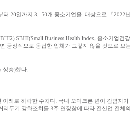
부터
20
일까지
3,150
개
중소기업을
대상으로
『
2022
SBHI2) SBHI(Small Business Health Index,
중소기업건
면
긍정적으로
응답한
업체가
그렇지
않을
것으로
보
p
상승
)
했다
.
선
아래로
하락한
수치다
.
국내
오미크론
변이
감염자가
거리두기
강화조치를
3
주
연장함에
따라
전산업
전체