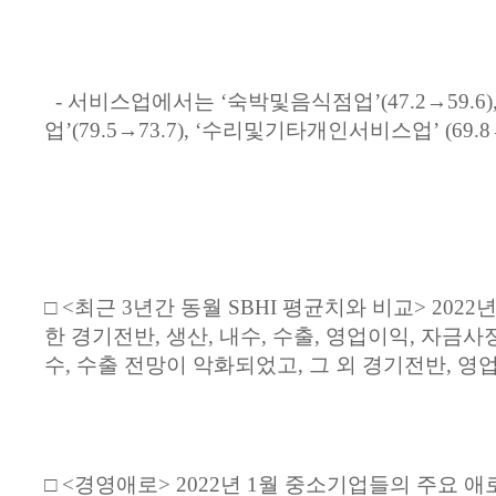
-
서비스업에서는
‘
숙박및음식점업
’(47.2→59.6),
업
’(79.5→73.7), ‘
수리및기타개인서비스업
’ (69.
□ <
최근
3
년간
동월
SBHI
평균치와
비교
> 2022
한
경기전반
,
생산
,
내수
,
수출
,
영업이익
,
자금사
수
,
수출
전망이
악화되었고
,
그
외
경기전반
,
영
□ <
경영애로
> 2022
년
1
월
중소기업들의
주요
애