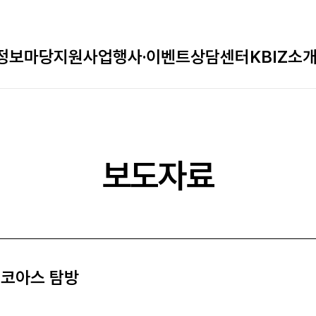
정보마당
지원사업
행사·이벤트
상담센터
KBIZ소
보도자료
㈜코아스 탐방