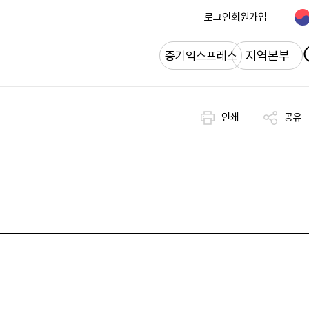
로그인
회원가입
개
지역본부
중기익스프레스
인쇄
공유