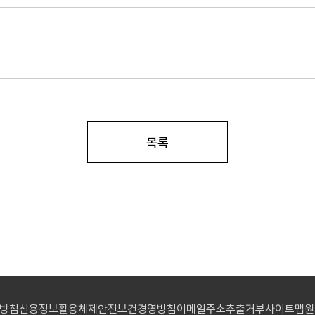
목록
리방침
신용정보활용체제
안전보건경영방침
이메일주소추출거부
사이트맵
원