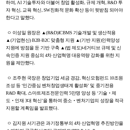
하며, AI 기술투자와 더불어 창업 활성화, 규제 개혁, R&D 투
자 혁신, 교육 혁신, SW친화적 문화 확산 등이 뒷받침 되어야
한다고 말했다.
ㅇ 이성일 원장은 ▲(R&D)ICBMS 기술개발 및 생산적용
▲(기업현신) B2B·B2C 맞춤형 지원 ▲(기반 지원)인력양성
지원에 방점을 둔 기반 구축 ▲(법 제도)네거티브 규제 및 신
속인증 지원 중심의 4차 산업혁명 대응역량 강화를 위한 지
원을 제안했다.
ㅇ 조주현 국장은 창업기업 세금 경감, 혁신모험펀드 10조원
조성 등 ‘민간중심 벤처창업생태계 활성화’ 및 중기전용
R&D 확대, 스마트제조전문인력 5만명 양성 등 ‘기술‧제
도‧인재 3대 혁신’을 통하여 중소‧벤처기업의 성장을 적극
지원할 계획임을 발표했다.
ㅇ 김지원 서기관은 과기정통부의 4차 산업혁명 추진방안을