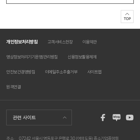
개인정보처리방침
고객서비스헌장
이용약관
영상정보처리기기운영/관리방침
신용정보활용체제
안전보건경영방침
이메일주소추출거부
사이트맵
원격연결
주소 ·
07242 서울시 영등포구 은행로 30 (여의도동) 중소기업중앙회