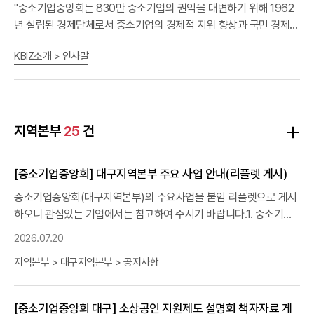
식2] - 중소기업확인서(유효기간 이내)ㅇ 신청방법 : 홈페이지 신청
"중소기업중앙회는 830만 중소기업의 권익을 대변하기 위해 1962
바로가기 ㅇ 사업절차 공고·접수▶(1차)서류심사▶(2차)MD상담회
년 설립된 경제단체로서 중소기업의 경제적 지위 향상과 국민 경제의
▶(3차)상품추천위원회심의·의결중소기업중앙회홈앤쇼핑홈앤쇼핑
균형 발전을 도모하기 위하여 최선을 다하고 있습니다. ” 중소기업의
상품추천위원회 * 최종 방송 입점 결과는 6월 중순 안내 예정ㅇ 방송
KBIZ소개 > 인사말
더 밝은 내일, 대한민국의 행복한 미래를 만들어 나가겠습니다. 중소
시기 : 2025년 하반기 방송(MD와 방송일정 협의)※ 상품추천위원회
기업중앙회는 830만 중소기업의 권익 대변과 경제적 지위 향상, 국
와 일사천리 사업 비교 상품추천위원회(상추위)일사천리사업목적,
민경제의 균형발전을 도모하기 위하여 1962년 대한민국 최초의 중
지원내용동일방송사홈앤쇼핑지원 대상
노란우산공제
가입자(2025
소기업 육성시책에 따라 설립되었습니다. 전체 사업체 수의 99%, 종
년 1차 기준)해당 지방자치단체 내에 위치한 중소기업최종 심사 주체
사자 수의 80%를 차지하는 중소기업의 삶과 희망을 함께해 온 중소
지역본부
25
건
중소기업 우수상품 추천위원회각 지역별 선정위원회접수 시기연 2
기업중앙회는 중소기업의 성장·발전을 위한 공정한 경제 환경 조성과
회, 상‧하반기(4~5월 / 10~11월)1~3월 중※ FAQQ. 반드시
노란우산
중소기업 위상 강화에 매진하며 대한민국 경제 발전의 역사를 만들어
공제
가입자여야 하나요?A. 2025년 1차 홈쇼핑 사업의 경우
노란우
[중소기업중앙회] 대구지역본부 주요 사업 안내(리플렛 게시)
왔습니다. 중소기업과 소상공인은 때로는 든든한 버팀목을 필요로 합
산공제
에서 지원하고 있어, 모집 마감일 기준으로 대표자의
노란우산
니다. 이에 중소기업중앙회는 대·중소기업 동반성장과 경제민주화,
중소기업중앙회(대구지역본부)의 주요사업을 붙임 리플렛으로 게시
공제
가입 여부를 확인하고 있습니다. 접수기간 내 가입도 인정됩니
납품단가 연동제 법제화, 기업승계 제도개선, 협동조합 중심 중소기
하오니 관심있는 기업에서는 참고하여 주시기 바랍니다.1. 중소기업
다.Q. 장기가입자는 어떻게 우대되나요?A. 노란우산 10년 이상 장기
업 판로정책 추진 등 중소기업이 경영에만 전념할 수 있는 경제 환경
협동조합 설립 및 육성2. 기업승계 지원 및 2세 네트워크 운영(회원
2026.07.20
가입자는 3차 심사 시에 가점 3점 부여됩니다.노란우산 관련정보 확
을 조성해 왔습니다. 아울러 대한민국 중소기업인대회 개최, 중소기
모집) 3. 소기업소상공인
노란우산공제
4. 중소기업 공제사업기금 5.
인
업의 사회공헌 확산을 위한 중소기업사랑나눔재단 설립, 소기업·소상
지역본부 > 대구지역본부 > 공지사항
PL(제조물책임) 보험 가입 지원 / 손해공제 운영6. 대중소 상생형 스
공인의 사회안전망인 노란우산공제 운영 등 중소기업의 위상 제고와
마트공장 구축7. 우수제품 판로확대 지원8. 외국인근로자 고용 지원
경영 안정을 지원하고 있습니다. 앞으로도 중소기업중앙회는 현장에
9. 중소기업사랑나눔재단 나눔활동문의사항은 지역본부(053-524-
[중소기업중앙회 대구] 소상공인 지원제도 설명회 책자자료 게
서 체감할 수 있는 정책개발과 지원사업을 통해 '중소기업의 더 밝은