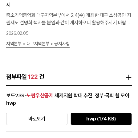
2501 / 내선 2063#)로 부탁드립니다. * 또는 담당자 휴대폰(최지훈
시
내일'을 밝히는 등불이 되어 이들이 좋은 일자리를 만들고 사회적 책
차장, 010-3947-4646) 감사합니다.
임을 실천하여 국민에게 사랑받는 기업이 되게 하고, 나아가 '대한민
중소기업중앙회 대구지역본부에서 2.4(수) 개최한 대구 소상공인 지
국의 행복한 미래'를 만들어 나가겠습니다.
원제도 설명회 책자를 붙임과 같이 게시하오니 활용해주시기 바랍니
다.* 소상공인시장진흥공단, 대구신용보증재단, 중앙회
노란우산공
2026.02.05
제
사업 소개감사합니다!
지역본부 > 대구지역본부 > 공지사항
첨부파일
122
건
보도239-
노란우산공제
세제지원 확대 추진, 정부·국회 힘 모아.
hwp
바로보기
hwp (174 KB)