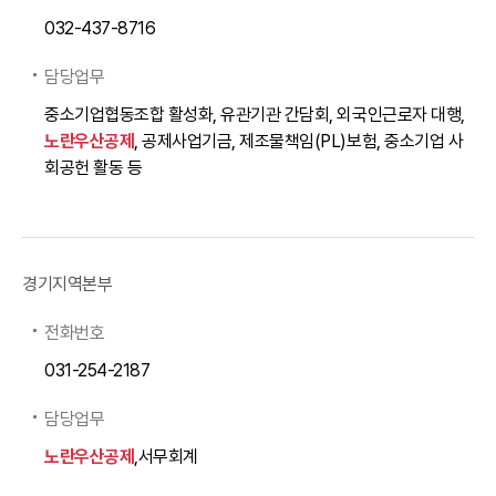
032-437-8716
담당업무
중소기업협동조합 활성화, 유관기관 간담회, 외국인근로자 대행,
노란우산공제
, 공제사업기금, 제조물책임(PL)보험, 중소기업 사
회공헌 활동 등
경기지역본부
전화번호
031-254-2187
담당업무
노란우산공제
,서무회계