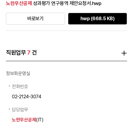
노란우산공제
성과평가 연구용역 제안요청서.hwp
바로보기
hwp (668.5 KB)
직원업무
7
건
정보화운영실
전화번호
02-2124-3074
담당업무
노란우산공제
(IT)