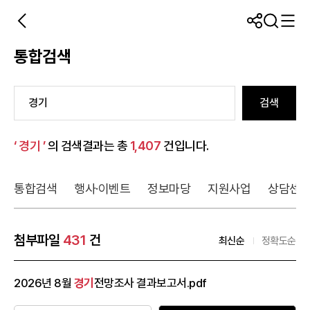
통합검색
검색
‘ 경기 ’
의 검색결과는 총
1,407
건입니다.
통합검색
행사·이벤트
정보마당
지원사업
상담센
첨부파일
431
건
최신순
정확도순
2026년 8월
경기
전망조사 결과보고서.pdf