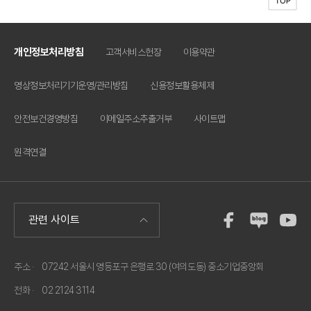
개인정보처리방침
고객서비스헌장
이용약관
영상정보처리기기운영/관리방침
신용정보활용체제
안전보건경영방침
이메일주소추출거부
사이트맵
원격연결
주소 ·
07242 서울시 영등포구 은행로 30 (여의도동) 중소기업중앙회
전화 ·
02 2124 3114