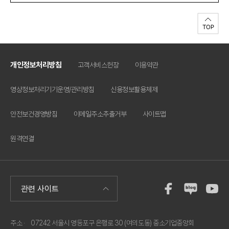
개인정보처리방침
고객서비스헌장
이용약관
영상정보처리기기운영/관리방침
신용정보활용체제
안전보건경영방침
이메일주소추출거부
사이트맵
원격연결
주소 ·
07242 서울시 영등포구 은행로 30 (여의도동) 중소기업중앙회