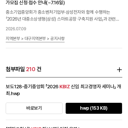
가모집 신청·접수 안내(~7.16일)
중앙부처 규제, 서울시 규제 등 모두 ㅇ 제출방법 : 붙임 1 양식을 작성
하여 이메일(letufree@
중소기업중앙회가 중소벤처기업부·삼성전자와 함께 수행하는
kbiz
.or.kr) 제출 ※ 문의 : 서울지역본부
(02-2124-4383)
「2026년 대중소상생형(삼성) 스마트공장 구축지원 사업」과 관련하
여, 다음과 같이 참여기업을 추가모집코자 하오니 관심있는 기업에서
2026.07.09
는 신청하여 주시기 바랍니다. ※ 사업 안내 링크 :
지역본부 > 대구지역본부 > 공지사항
https://www.
kbiz
.or.kr/ko/contents/bbs/list.do?mnSeq=334-
다 음 - 가. 2차 신청·접수 일정 : 2026. 7. 6(월) ~ 7. 16(목) 18:00 ※
2026. 7. 16(목) 18시까지 사업계획서 "제출 완료" 하여야 함나. 신
청자격 : 사업별 모집공고문 참조다. 접수방법 : 스마트공장 사업관리
시스템 온라인 접수- 온라인 신청: 스마트공장 사업관리시스템
첨부파일
210
건
(www.smart-factory.kr) · 경로: 사이트 접속 → 회원가입(기업) →
과제신청 메뉴 → 온라인 신청 → 사업계획서 등 제출 서류 업로드(※
보도128-중기중앙회 「2026
KBIZ
신임 최고경영자 세미나」 개
반드시 도입기업 아이디로 신청)- 양식 다운로드: 중소기업중앙회 홈
최.hwp
페이지 라. 지원내용 구분상생형AI트랙식품업고도화고도화(동일수
준)기초지원대상(구축목표)중간1 이상중간1 이상기초 이상 중간1 이
상 중간1 이상지원규모최대 1.5억원(총 사업비 60%지원)최대 6천
바로보기
hwp (153 KB)
만원(총 사업비 60%지원)최대 6천만원(총 사업비 60%지원)최대
3억원(총 사업비 75%지원)최대 2억원(총 사업비 50%지원)※세부