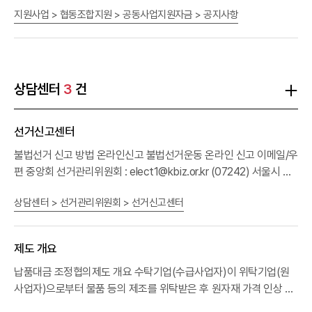
법 ㅇ 중소기업중앙회 홈페이지를 통해 온라인 접수(PC, 모바일 모
라, 공동사업지원자금 출연을 다음과 같이 요청드리오니, 협동조합의
3275
지원사업 > 협동조합지원 > 공동사업지원자금 > 공지사항
두 가능) - 접속경로: [중소기업중앙회 홈페이지] - [지원사업] - [외
공동사업 활성화를 통해 중소기업 자발적 성장을 지원할 수 있는 공
동사업지원자금에 많은 관심과 참여를 부탁드립니다. - 다 음 - 가. 출
국인력고용 지원] - [지원신청] ※ 홈페이지 링크:fes.
kbiz
.or.kr - E-
mail, FAX 접수 불가능 4. 고용허가 외국인근로자 신청수수료:
연혜택 : 세제 혜택 및 출연자 예우 등(붙임 참조)나. 출연방법 : 붙임
380,000원/인 5. 문의처 : ☎1666-5916 (중소기업중앙회 외국인
양식 작성 후 이메일 송부(cofund@
kbiz
.or.kr) * 입금계죄번호 :
력지원센터)
221-449844-04-747(기업은행, 중소기업중앙회)다. 문 의 처 : 중
상담센터
3
건
소기업중앙회 협업사업실(☎02-2124-3221)
선거신고센터
불법선거 신고 방법 온라인신고 불법선거운동 온라인 신고 이메일/우
편 중앙회 선거관리위원회 : elect1@kbiz.or.kr (07242) 서울시 영
등포구 은행로 30(여의도동) 중소기업중앙회 본관 7층 선거관리위
상담센터 > 선거관리위원회 > 선거신고센터
원회 불법선거운동 신고서(문서 접수) 팩스 02. 782. 5983 불법선
거운동 신고서(문서 접수) 근거법령 중소기업협동조합법 * 임원선거
규정은 PC에서 확인 바랍니다. 담당부서중소기업중앙회선거관리 위
제도 개요
원회 전화02 - 2124 - 3373
납품대금 조정협의제도 개요 수탁기업(수급사업자)이 위탁기업(원
사업자)으로부터 물품 등의 제조를 위탁받은 후 원자재 가격 인상 등
으로 공급원가가 변동되어 납품대금 조정이 필요한 경우, 위탁기업과