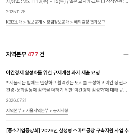
자/장소 : '25. 11. 12(수) ~ 15(토) / 일본 오사카·교토 □ 참석인원 :
가공, 수리, 판매, 용역을 업(業)으로 하는 기업이 제조, 공사, 가공, 수
제21기 교육생(11명), 중앙회(장동진 과장)등 12명 □ 목 적 : 차세대
2025.11.28
리, 용역을 다른 중소기업에게 위탁하는 거래 * 단순 '판매'를 위탁한
CEO스쿨 심화과정의 일환으로, 일본 중소기업기관과의 간담회, 현
경우 등은 수위탁거래에 미해당 담당부서상생협력실 전화02-2124-
KBIZ소개 > 정보공개 > 청렴정보공개 > 해외출장 결과보고
지 기업 답사를 통한 벤치마킹 및 교육생간 네트워킹 강화 □ 주요내
3207 이메일FAIRTRADE@kbiz.or.kr
용 : 일본 현지 기업승계 관련 기관·현지 승계 기업 방문
지역본부
477
건
야간경제 활성화를 위한 규제개선 과제 제출 요청
* 서울시는 밤에도 안정하고 활력있는 도시를 조성하고 야간 상권과
관광•문화활동에 활력을 더하기 위한 '야간경제 활성화'에 대해 규제
개선을 추진 중입니다. * 이에 다음과 같이 귀 조합의 야간경제 관련
2026.07.21
규제 애로사항과 제도개선 의견을 제출하여 주시기 바랍니다. - 다 음
지역본부 > 서울지역본부 > 공지사항
- ㅇ 접수기간 : ~ 2026.7.31(금) 까지 *이후에도 제출 가능 ㅇ 발굴
분야 : 야간경제 활성화를 위해 필요한 규제개선 과제 - 예시) 야간관
광 및 문화·축제, 전통시장 및 골목상권, 교통·주차·대중교통 등 야간
[중소기업중앙회] 2026년 삼성형 스마트공장 구축지원 사업 추
이동 편의, 안전·조명·편의시설 등 야간활동 여건, 기타 ㅇ 제안대상 :