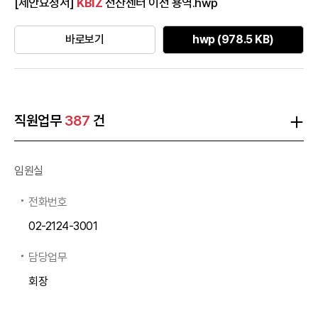
내용은 사업 모집공고문을 필히 참고해주시기 바랍니다 마. 문의처 :
[제안요청서]
KBIZ
전산센터 이전 용역.hwp
중소기업중앙회 스마트산업실(02-2124-4371~3)
바로보기
hwp (978.5 KB)
직원업무
387
건
임원실
전화번호
02-2124-3001
담당업무
회장