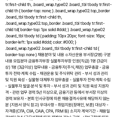
tr:first-child th, .board_wrap.type02 .board_tbl tbody tr:first-
child th { border-top: none; } .board_wrap.type02.top_border
.board_tbl tbody tr:first-child th,
.board_wrap.type02.top_border .board_tbl tbody tr:first-
child td{ border-top: 1px solid #ddd; } .board_wrap.type02
.board_tbl tbody td { padding: 10px 20px; font-size: 16px;
border-left: 1px solid #ddd; color: #000; }
.board_wrap.type02 .board_tbl tbody tr:first-child td {
border-top: none } 채용분야 및 내용 ⊙자산운용 부서장(2명) 구분
내용 모집분야 금융투자부장 실물투자부장 인원(직급) 1명 (3급이
상) 1명 (3급이상) 업무내용 - 금융투자(주식,채권) 업무총괄 - 금융
투자 전략·계획 수립 - 채권운용 및 주식위탁 관리 - 부서 성과 관리
및 직원 육성 - 실물형 대체투자 업무총괄 - 실물투자 전략·계획 수립
- 실물투자 발굴·분석 및 투자 - 부서 성과 관리 및 직원 육성 지원자
격 - 관련 업무 경력 5년 이상으로, 금융기관 등에서 부서장 이상의
경력 보유자 - 본회 인사규정에 따른 채용결격사유에 해당하지 않는
분 (지원서 양식 참고) 우대사항 - 취업지원(장애인, 보훈) 대상자 -
자격증(CFA, CIIA, CAIA, CPA, FRM 등) 소지자 계약기간 - 채용일