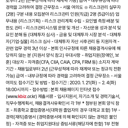
로부터 2년 (근무성적에 따라 재계약 가능) 급여 - 내부규정에 따라
경력을 고려하여 결정 근무장소 - 서울 여의도 ⊙ 리스크관리 실무자
(2명) 구분 내용 모집분야 리스크관리 인원(직급) 2명 (5급이상) 업
무내용 (리스크기획) - 리스크 관리계획 수립 - 요인별 측정·배분 및
한도 관리 - 리스크관리시스템 운영 및 개선 - 자산운용 성과 분석 및
요인 분해 등 (대체투자 심사) - 금융 및 대체투자 시장 분석 - 대체투
자(기업·실물) 리스크 심사 - 대체투자 자산 사후관리 등 지원자격 -
관련 업무 경력 3년 이상 - 본회 인사규정에 따른 채용결격사유에 해
당하지 않는 분 (지원서 양식 참고) 우대사항 - 취업지원(장애인, 보
훈) 대상자 - 자격증(CFA, CIIA, CAIA, CPA, FRM 등) 소지자 계약
기간 - 채용일로부터 2년 (근무성적에 따라 재계약 또는 정규직 전환
가능) 급여 - 내부규정에 따라 경력을 고려하여 결정 근무장소 - 서울
여의도 접수기간 및 방법 - 접수기간 : 2020. 1. 21(화) ~ 2. 4(화)
18:00시까지 - 접수방법 : 본회 채용페이지 인터넷 접수
(www.
kbiz
.or.kr) 제출서류 - 입사지원서, 자기소개 및 경력기술서,
직무수행계획서, 채용결격사유확인서 각 1부 * 첨부된 본회 양식 참
조 - 최종학교 졸업증명서(대학원 졸업자의 경우 대학교 포함) 1부 -
경력(재직)증명서 (경력증명서에 의해 확인되지 않는 경력은 불인
정) - 자격증 또는 취업지원대상 증빙서류(해당자에 한함) 1부 전형