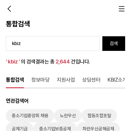
통합검색
검색
‘ kbiz ’
의 검색결과는 총
2,644
건입니다.
통합검색
정보마당
지원사업
상담센터
KBIZ소개
연관검색어
중소기업중앙회 채용
노란우산
협동조합포탈
공제기금
중소기업보증공제
파란우산공해공제