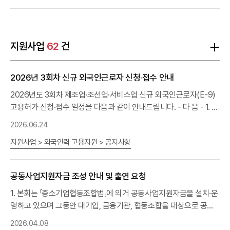
KBIZ
홀- 시상내용 : 대상 (기업 5점, 개인 3점)□ 시상 부문 및 신청
대상구분신청 대상대상기업ㅇ 실행력 있는 안전보건관리체계 구축
을 통해 산업재해 예방 성과를 거둬 타의 모범이 되는 중소기업 - 주
된 업종별 평균매출액 기준(중소기업기본법 시행령 별표 1,3)에 해당
지원사업
62
건
하는 중소기업으로 신청일 현재 설립 후 5년 이상인 사업장개인ㅇ 장
기간 안전․보건 분야에 종사하면서 산재예방에 기여한 공이 큰 개인
2026년 3회차 신규 외국인근로자 신청·접수 안내
으로 중소기업 안전보건관계자, 재해예방기관 임직원, 노사단체 등
관련분야 종사자□ 시상 내역: 5개社·3人 포상(총상금 2,300만원)
2026년도 3회차 제조업·조선업·서비스업 신규 외국인근로자(E-9)
구 분시상 내용기업(5점)ㅇ 평가 결과에 따라 상위 5개 기업을 '대
고용허가 신청·접수 일정을 다음과 같이 안내드립니다. - 다 음 - 1. 배
상'으로 선정하며, 그 중 최우수 사업장에 '종합대상' 수여 - 고용노동
정인원 : 11,040명 [ 제 조 업 ( 광 업 ) : 9 , 0 2 0 명, 서비스업 ( 음식
2026.06.24
부 장관상 1점(종합대상, 상금 500만원) - 중소기업중앙회 회장상 1
업, 호텔 • 콘도업 ) : 114 명, 농축산업( 임업 ) : 1, 9 0 6 명 ) ] 2. 본
점, 안전보건공단 이사장상 1점, 재단법인 이사장상 2점(대상, 상금
지원사업 > 외국인력 고용지원 > 공지사항
회 접수기간: 2026.7.6(월) ~ 7.20(월), 12:00(정오)까지 ※ 7. 2 0 (
300만원)개인(3점)ㅇ 평가 결과에 따라 상위 3인을 '대상' 수상자로
월 ), 12 : 0 0 (정오) 이후 신청 희망 사업장은 관할 고용복지플러스
선정 - 고용노동부 장관상 1점(상금 200만원) - 안전보건공단 이사
센터에 신청토록 안내 2026년 3회차 신규 외국인근로자 고용허가
공동사업지원자금 조성 안내 및 출연 요청
장상 1점(상금 200만원) - 산업안전상생재단 이사장상 1점(상금
신청 및 발급 과정 워크넷 내국인 구인등록(7일)⇨신청서류 접수* 7.
200만원) - 제출서류 및 세부내용 : 붙임 공고문 참조 나. 신청기간 :
6 ( 월 ) ~ 7. 2 0( 월 )⇨합격자 발표*8.4(화)14시, 16시⇨고용허가
1. 본회는 「중소기업협동조합법」에 의거 공동사업지원자금을 설치·운
2026. 7. 20(월) ~ 9.4(금)다. 신청방법 : 제출 서류를 하나의 파일로
서 발급* 8. 5(수) ~ 8. 11(화)(제조업, 광업) * 8. 12 (수) ~ 8.19
영하고 있으며 그동안 대기업, 금융기관, 협동조합을 대상으로 공동
압축하여 메일(culture@ispf.or.kr)로 9.4(금) 17시까지 제출라. 문
(수)(임업, 서비스업, 음식업, 호텔•콘도업)⇨수수료납입 3. 신청방
사업지원자금 출연 활동을 지속적으로 전개하고 있습니다.2. 이에 따
2026.04.08
의 - 산업안전상생재단 02-742-7021 - 중소기업중앙회 02-2124-