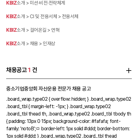
KBIZ
소개 > 미션·비전·전략체계
KBIZ
소개 > CI 및 전용서체 > 전용서체
KBIZ
소개 > 걸어온길 > 연혁
KBIZ
소개 > 채용 > 인재상
채용공고
1
건
중소기업중앙회 자산운용 전문가 채용 공고
.board_wrap.type02 { overflow: hidden; } .board_wrap.type02
.board_tbl { margin-left: -1px; } .board_wrap.type02
.board_tbl thead th, .board_wrap.type02 .board_tbl tbody th
{ padding: 13px 0 15px; background-color: #fafafa; font-
family: 'notoB';ㅁ border-left: 1px solid #ddd; border-bottom:
1px solid #ddd; } .board_wrap.type02 .board_tbl thead