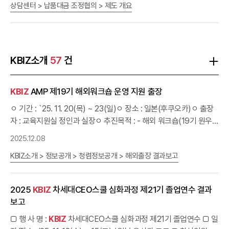
상담센터 > 납품대금 조정협의 > 제도 개요
납품대금 조정을 협의할 수 있는 제도 납품대금 연동 조정협의 지원
시스템 납품대금 조정협의제도 안내 영상 --> * 납품대금 조정협의
지원 시스템에 접속하시면 공급원가 변동현황, 원자재 가격 정보 등
을 간편하게 확인할 수 있습니다. 근거법령 「대·중소기업 상생협력 촉
진에 관한 법률」(상생협력법) 제22조의2 「하도급거래 공정화에 관한
KBIZ소개
57
건
법률」(하도급법) 제16조의2 신청방법 1. 수탁기업이 직접 조정협의
를 진행할 경우수탁기업이 납품대금조정신청서 및 관련 자료를 직접
KBIZ
AMP 제19기 해외워크숍 운영 지원 출장
위탁기업에게 제출하여 조정협의를 신청할 수 있습니다. 2. 수탁기업
을 대신하여 중소기업중앙회가 조정협의를 대행할 경우수탁기업은
ㅇ 기간 : `25. 11. 20(목) ~ 23(일)ㅇ 장소 : 일본(후쿠오카)ㅇ 출장
소속된 협동조합을 통하여 중소기업중앙회에 협의권 행사를 신청할
자 : 교육지원실 정인과 실장ㅇ 추진목적 : - 해외 워크숍(19기 원우
수 있습니다. * 수탁기업이 협동조합에 조정협의 대행을 요청하면, 중
회 주관) 진행 지원 - 수료이후 지속적인 AMP활동 참여를 유도(동문
2025.12.08
소기업중앙회가 협동조합의 신청을 받아 납품대금 조정협의를 진행
추천, 정책창구 등)
합니다. 진행절차 상담센터 수탁기업 - 협동조합 --> 납품대금조정협
KBIZ소개 > 정보공개 > 청렴정보공개 > 해외출장 결과보고
의 중앙회 15일 이내 --> 제도안내 중앙회 - 위탁가입 30일 이내 -->
절차안내 중앙회 - 위탁가입 --> 적용대상 아래 대상에 해당되는 경
2025
KBIZ
차세대CEO스쿨 심화과정 제21기 졸업연수 결과
우 협동조합에 조정협의 대행신청이 가능합니다. 신청기업(수탁기
보고
업) 중소기업협동조합에 가입한 중소기업 위탁기업 (민간) 대기업,
중견기업, 중기업 (공공) 공기업·공공기관 * 조달청 위탁계약 제외 수
□ 행 사 명 :
KBIZ
차세대CEO스쿨 심화과정 제21기 졸업연수 □ 일
ㆍ위탁계약 계약기간 중인 수위탁거래 ※ 수위탁거래란 제조, 공사,