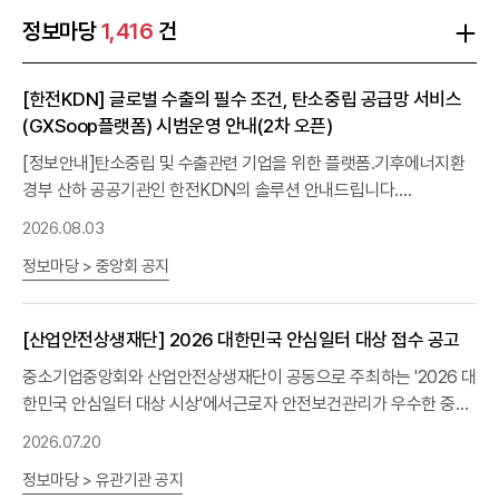
정보마당
1,416
건
[한전KDN] 글로벌 수출의 필수 조건, 탄소중립 공급망 서비스
(GXSoop플랫폼) 시범운영 안내(2차 오픈)
[정보안내]탄소중립 및 수출관련 기업을 위한 플랫폼.기후에너지환
경부 산하 공공기관인 한전KDN의 솔루션 안내드립니다.
(gxsoop.com)* 회원가입 시 추천인 칸에 중소기업중앙회 또는
2026.08.03
KBIZ
입력(하단 참조)
정보마당 > 중앙회 공지
[산업안전상생재단] 2026 대한민국 안심일터 대상 접수 공고
중소기업중앙회와 산업안전상생재단이 공동으로 주최하는 '2026 대
한민국 안심일터 대상 시상'에서근로자 안전보건관리가 우수한 중소
기업과 산업안전/보건분야에 기여한 바가 큰 개인을 선정하여 시상하
2026.07.20
고자 하오니 많은 신청 바랍니다.가. 시상 개요- 행사명: 2026 산업
정보마당 > 유관기관 공지
안전상생 컨퍼런스- 일시/장소: 2026. 11. 19.(목)/중소기업중앙회