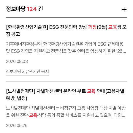
정보마당
124
건
[한국환경산업기술원] ESG 전문인력 양성
과정
(9월)
교육
생 모
집 공고
기후에너지환경부와 한국환경산업기술원은 기업의 ESG 규제대응
및 ESG 경영을 지원하고 전문성을 갖춘 인력을 양성하기 위한 '26년
ESG 전문인력 양성
과정
(9월)'
교육
생을 다음과 같이 모집합니다. 많
2026.08.03
은 중소, 중견기업의 담당자분들이 관심과 참여 부탁드립니다.○ (
교
정보마당 > 유관기관 공지
육
명) '26년 9월 ESG 전문인력 양성 종합, ESG 공시‧검증, 공급망실
사, 전
과정
평가, 온실가스 배출량 산정·저감, 생물다양성 규제대응 및
찾아가는
교육
(제주) ※
과정
별 별도 운영하며,
교육
을 희망하는
과정
[노사발전재단] 차별개선센터 온라인 무료
교육
안내(고용차별
을 선택하여 신청(
과정
간 중복신청 가능하나 신청인원 초과 시 제한
예방, 법정)
이 있을 수 있습니다.) ○ (
교육
기간 및 장소) - (종합) 9.14.(월) ~
9.18.(금) (5일), 35명 내외, 바비엥2(Room D) - (ESG 공시‧검증)
노사발전재단 차별개선센터는 비정규직 고용 사업장 대상 차별 예방
9.8.(화) ~ 9.11.(금) (4일), 30명 내외, 그레이프라운지 107(대회의
을 위한 진단·
교육
·상담 등의 종합 서비스를 지원하고 있으며, 다양한
실) - (공급망실사) 9.7.(월) ~ 9.9.(수) (3일), 30명 내외, 바비엥
온라인
교육
과정
을 무료로 제공하오니 많은 참여 부탁드립니다. ■
2026.05.26
온라인
교육
2(크리스탈룸) - (전
개요 ○ (
과정
교육
평가) 9.3.(목) ~ 9.4.(금) (2일), 60명 내
대상) 비정규직 고용 사업장(사업주, 인사·