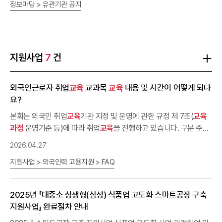
정보마당 > 유관기관 공지
외, 바비엥2(그랜드볼룸) - (온실가스 배출량 산정저감) 9.2.(수) ~
노무 담당자) 및 노동자 ○ (
교육
내용) 비정규직 차별 예방, 최신 인사
9.4.(금) (3일), 120명 내외, 스페이스쉐어 강남센터(주피터홀) * 9
·노무 이슈, 법정의무
교육
등 ※수료증 발급 가능 *차별시정제도의 이
월
과정
대규모 운영 - (생물다양성 규제대응) 9.14.(월) ~ 9.15.(화)
해, 근로계약서 A to Z, 통상임금·최신 판례, 성차별 예방 등 ※ 세부
교육
내용 붙임 참조 ○ (
교육
(2일), 30명 내외, 그레이프라운지 107(대회의실) - (찾아가는 ESG
기간) 2026. 3. 19. ~ 11. 15. ○ (
교육
신
교육
청) 고용차별예방 온라인 학습실(https://nosaedu.kacnet.co.kr)
)(제주) 9.10.(목) (1일), 50명 내외, (장소 미정)○ (신청기간)
지원사업
7
건
가입 및 신청 *단체입과 신청: 단체 입과 신청서, 사업자등록증(사본)
'26. 8. 3.(월) ~ 8. 18.(화) * 찾아가는
교육
(제주)은 9.4.(금) 까지
신청○ (신청방법) 온라인 접수(환경책임투자종합플랫폼
을 첨부 후 메일 송부(kac270@kacnet.co.kr) ○ (문 의 처) 학습문
외국인근로자 취업
교육
교과목
교육
내용 및 시간이 어떻게 되나
의 02-2106-8800(내선270) / 단체입과 문의 070-7663-8270 /
www.gmi.go.kr ESG인력양성)
교육
문의 한국환경산업기술원 ESG
요?
경영지원실 •
사업문의 1588-2089
교육
운영 담당자 : 02-2284-1963, 1969 /
sujung@keiti.re.kr, khs09@keiti.re.kr ⁍ 기초, 종합, 찾아가는
교육
본회는 외국인 취업
교육
기관 지정 및 운영에 관한 규정 제 7조(
교육
운영사무국 : 02-6240-4744 / trust@ksa.or.kr ⁍ 심화
과정
운영
과정
운영기준 등)에 따라 취업
교육
을 진행하고 있습니다. 구분 주요
사무국 - ESG 공시‧검증, 온실가스 배출량 산정 : 02-6116-9828,
교육
내용 시간 소양 교과 한국의 직장문화 직장생활, 직장예절 및 기
2026.04.27
injung.park@bsigroup.com - 공급망실사, 전
과정
평가, 생물다양성,
숙사 생활 등 1H 관계법령 및 고충상담절차 「외국인근로자의 고용 등
에코디자인 : 02-522-2050, info@sdg2050.co.kr○ (제출서류)
지원사업 > 외국인력 고용지원 > FAQ
에 관한 법률」 「근로기준법」, 「출입국관리법」및 기초생활법률 * 이탈
신청자 명함(소속 및 직위 확인)○ (수료기준) 출석 80% 이상(이수
방지
교육
, 전용보험 관련
교육
포함 5H 고충처리 상담절차(기관 안
증 발급) ※ 시험 70점 이상 시 수료증 발급 ※ 출석 60% 미만, 무단
내) 및 성희롱 예방
교육
*성폭력·성매매 예방, 모성보호
교육
포함
2025년 「대중소 상생형(삼성) 식품업 고도화 스마트공장 구축
결근시 향후 ESG 전문인력 양성
과정
등록 제한
3H 전공 교과 산업안전 보건 및 기초기능 산업안전보건 안전표지, 안
지원사업」 완료절차 안내
전일반 및 작업안전(업종별)* 해외 악성가축, 전염병 유입방지 대책