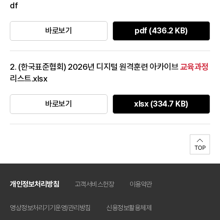
df
장품 브랜딩화장품 비즈니스합계모집인원(명)192730303030166
※ 예비합격자 :
과정
별 선발인원의 20%(34명) 선발 예정 ※ 1차 모집
에서 각
교육과정
바로보기
별 정원이 미달될 경우 추가모집 진행 예정 ※ 수강
pdf (436.2 KB)
료 : 10만원 (단,
교육
수료 시 전액 환급)상세 신청방법 등은 첨부한
공고문 참조바랍니다.
2. (한국표준협회) 2026년 디지털 원격훈련 아카이브
교육과정
리스트.xlsx
바로보기
xlsx (334.7 KB)
개인정보처리방침
고객서비스헌장
이용약관
영상정보처리기기운영/관리방침
신용정보활용체제