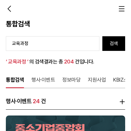
통합검색
검색
‘ 교육과정 ’
의 검색결과는 총
204
건입니다.
통합검색
행사·이벤트
정보마당
지원사업
KBIZ소
행사·이벤트
24
건