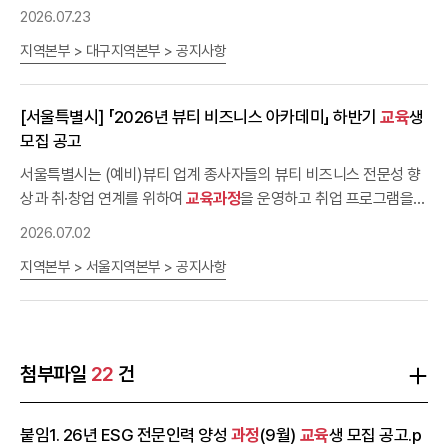
대구지역 모빌리티·자동차부품, 제조기업 재직자를 위한 AI활용 통계
2026.07.23
시 수정사항이 반영된 완료보고서 및 제반서류 최종본 업로드구분최
적 공정관리
교육
(8월
과정
)을 안내드립니다. 본
교육
은 전액 무료
종완료보고서 제출 시 첨부서류 목록(온라인 제출)필수여부1완료보
지역본부 > 대구지역본부 > 공지사항
(자부담 없음)로 운영되며, 점심식사와 교재를 제공해 드립니다. 또한
고서(최종)○2임치증서○3개발산출물 목록 및 단계별 산출물○4클
별도의 복잡한 신청·환급 절차 없이 "
교육
신청 → 바로 참여"의 간단
라우드 이용료 양자계약서해당 시 제출5클라우드 이용료 이행(계약)
한 방식으로 운영됩니다.​우리 현장에 AI를 도입해야 하는지, 인공지
보증보험증권해당 시 제출6사업관리
교육
및 스마트공장 관련
교육
[서울특별시] 「2026년 뷰티 비즈니스 아카데미」 하반기
교육
생
능을 도입한 제조공장은 어떤 특징이 있는지 같이 평소 궁금했던 부
수료증○ 7. [중앙회] 최종평가위원회 승인
모집 공고
분을 생성형 인공지능 유료계정을 이용하여 실습과 함께 진행해보실
수 있습니다. ☆ 선착순 접수로 조기 마감될 수 있음. 빠른 신청 요망
서울특별시는 (예비)뷰티 업계 종사자들의 뷰티 비즈니스 전문성 향
[
상과 취·창업 연계를 위하여
교육
장소 및 시간 안내] -
교육
교육과정
장소 : 경북산업직업전문학교(대구 동
을 운영하고 취업 프로그램을
지원할 예정입니다.서울시 뷰티 비즈니스 아카데미
구 신천동/동대구역 인근) ※
교육
장소는 운영상황에 따라 변경될 수
교육
생을 다음과
2026.07.02
있습니다. -
교육
일정 : 2026. 8. 10.(월), 2026. 8. 18.(화), 2026.
같이 모집합니다. - 다 음 -○ 사업기간 : (
교육
기간) '26. 8. 12.(수)
지역본부 > 서울지역본부 > 공지사항
8. 31.(월) -
교육
∼ '26. 11. 29.(일)○ 사업내용 ※
교육
의지 제고를 위하여 수강료 10
시간 : 09:00 ~ 18:00 ※
교육
은 총 3회차로 구성되
며, 한번의 신청으로 3회차
만원 납부 (단.
교육
교육
을 모두 수강할 수 있습니다.관심 있
수료 시 전액 환급) - (
교육과정
) 화장품 제조, 조
으신 분들의 많은 참여 부탁드립니다.- 신청링크 :
향, 화장품 마케팅, 화장품 수출, 화장품 브랜딩, 화장품 비즈니스 -
https://forms.gle/zhxqxVbd5gdm1zeP8​문의 : 지능형자동차부
(특 강) 취업, K-뷰티, AI를 활용한 SNS 마케팅, 현장견학 등○
교육
품진흥원 053-615-7617
운영 : 서경대학교 산학협력단, 대한화장품산업연구원○ 수료 후 혜
첨부파일
22
건
택 : 이수한
교육
생에게 수료증(서울시장 명의) 발급○ 모집대상 : 뷰
티(화장품) 업계 취·창업 준비생 및 관련 종사자○ 모집인원 : 6개
과
붙임1. 26년 ESG 전문인력 양성
과정
(9월)
교육
생 모집 공고.p
정
총 166명
과정
(6개)화장품 제조조향화장품 마케팅화장품 수출화