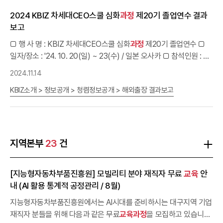
(시스템 기준) · 임치기간 : 완료보고서 제출일 이후~ 2년 · 개발인 :
2024 KBIZ 차세대CEO스쿨 심화
과정
제20기 졸업연수 결과
공급기업 · 사용인 : 도입기업4) 개발산출물 목록 및 단계별 산출물 :
보고
사업계획서內 6.2개발산출물 참고5) 클라우드 이용료 양자계약서 :
해당 시 제출 · 계약명 : 사업계획서 과제명(시스템기준) · 계약자 : 도
□ 행 사 명 : KBIZ 차세대CEO스쿨 심화
과정
제20기 졸업연수 □
입기업,공급기업 · 계약금액 : (사업비 금액 중)클라우드 이용료 · 계
일자/장소 : '24. 10. 20(일) ~ 23(수) / 일본 오사카 □ 참석인원 : 제
약기간 : 완료보고서 제출일 이후~클라우드 사용기간6) 클라우드 이
20기 및 장동진 과장, 조준석 사원 등 21명 □ 목 적 : 차세대CEO스
2024.11.14
용료 이행(계약)보증보험증권 : 해당 시 제출 · 계약자 : 공급기업 · 피
쿨 심화
과정
의 일환으로, 일본 중소기업기관과의 간담회, 현지 기업
보험자 : 도입기업 · 보험가입금액 : 클라우드 이용료 계약금액의10%
KBIZ소개 > 정보공개 > 청렴정보공개 > 해외출장 결과보고
답사를 통한 벤치마킹 및
교육
생간 네트워킹 강화 □ 주요내용 : 일본
· 보험기간 : 완료보고서 제출일 이후~클라우드 사용기간7) 사업관리
현지 기업승계 관련 기관·현지 승계 기업 방문
교육
및 스마트공장 관련
교육
수료증 제출(사업기간 내 이수받은 수
료증) · 사업관리
교육
대상자 : 도입기업, 공급기업(대표, 실무자) · 스
마트공장 관련
교육
: 도입기업 1인 * 사업공고시 명시된 사업과 관련
지역본부
23
건
된
교육과정
필수 이수 2. [중앙회] 지급증빙 서류 검토 및 최종감리
의뢰 ㅇ 전체 사업비 중 기타비용(회계정산비용)에 편성된 사업비로
미 집행금액으로 남아 있어야 완료절차 가능 회계정산 수수료 구 분
[지능형자동차부품진흥원] 모빌리티 분야 재직자 무료
교육
안
(총사업비 규모)수수료비 고50백만원 이하500천원부가세 포함
내 (AI 활용 통계적 공정관리 / 8월)
200백만원 이하700천원400백만원 이하1,000천원400백만원 초
지능형자동차부품진흥원에서는 AI시대를 준비하시는 대구지역 기업
과1,300천원 3. [감리기관] 최종감리 진행4. [중앙회] 최종감리 승인
재직자 분들을 위해 다음과 같은 무료
교육과정
을 모집하고 있습니다.
5. [멘토] 완료점검6. [공급기업] 최종완료보고서 메뉴에 최종감리