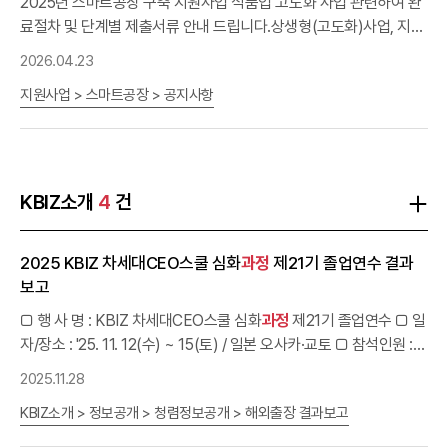
포함* 소방대피훈련 등 재해·재난 관련 안전
2025년 스마트공장 구축 지원사업 식품업 고도화 사업 관련하여 완
교육
포함 5H 기초기능
업종별 기초기능 2H ※ 자세한 사항은 아래의 붙임 파일 참고 바랍니
료절차 및 단계별 제출서류 안내 드립니다.상생형(고도화)사업, 지자
다.
체 연계형 유형은 동 절차가 적용되지 않습니다.해당 내용은 사전에
2026.04.23
확인하시어 사업관리에 만전을 기하여 주시기 바랍니다. * 사업공고
지원사업 > 스마트공장 > 공지사항
시 명시된 사업과 관련된
교육과정
이수 안내는 첨부파일
교육
수료
안내문 참조 1. [공급기업] 도입기업 부담금 지급증빙,완료보고서 등
첨부서류를 시스템의 완료보고서 메뉴에 제출 * 사업기간 종료14일
전까지 제출 필요 * 사업기간 연장이 필요한 경우 즉시 신청(사업기
간 종료1개월 전까지)하며 사업변경 신청 필요(최대3개월까지 연장
KBIZ소개
4
건
가능) 구분완료보고서 제출 시 첨부서류 목록(온라인 제출)필수여부
1완료보고서(점검용)○2개발결과 보고서○3임치증서○4개발산출
2025 KBIZ 차세대CEO스쿨 심화
과정
제21기 졸업연수 결과
물 목록 및 단계별 산출물○5클라우드 이용료 양자계약서해당 시 제
보고
출6클라우드 이용료 이행(계약)보증보험증권해당 시 제출7사업관
리
교육
및 스마트공장 관련
교육
수료증○■ 작성 유의사항1) 완료보
□ 행 사 명 : KBIZ 차세대CEO스쿨 심화
과정
제21기 졸업연수 □ 일
고서 : 담당자 메일로 발송된 표지 날인 후 본 공지의 본문 양식 활용 ·
자/장소 : '25. 11. 12(수) ~ 15(토) / 일본 오사카·교토 □ 참석인원 :
첨부의 완료보고서 표지 및 사업비 내역은 수정없이 제출해야 하며
제21기
교육
생(11명), 중앙회(장동진 과장)등 12명 □ 목 적 : 차세대
2025.11.28
(날짜 제외) 변경사항이 있는 경우 먼저 사업변경 신청 필수2) 개발
CEO스쿨 심화
과정
의 일환으로, 일본 중소기업기관과의 간담회, 현
결과 보고서 : 본 공지의[참고용_개발결과 보고서] 참고3) 임치증서:
KBIZ소개 > 정보공개 > 청렴정보공개 > 해외출장 결과보고
지 기업 답사를 통한 벤치마킹 및
교육
생간 네트워킹 강화 □ 주요내
완료보고일 이후로 발급하여 제출 · 임치물 명칭 : 사업계획서 과제명
용 : 일본 현지 기업승계 관련 기관·현지 승계 기업 방문