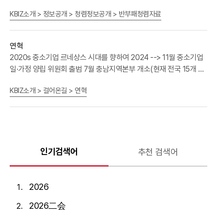
KBIZ소개 > 정보공개 > 청렴정보공개 > 반부패청렴자료
연혁
2020s 중소기업 르네상스 시대를 향하여 2024 --> 11월 중소기업 일·가정 양립 위원회 출범 7월 충남지역본부 개소(현재 전국 15개 지역본부) 3월 납품대금 연동 확산 지원본부 지정 2023 --> 12월 노란우산 가입자 170만, 부금 25조 돌파기업승계 세법개정안 국회 통과 10월 납품단가 연동제 시행 7월 경북지역본부 개소 1월 경제계 신년인사회 개최 2020 9월 협동조합의 중소기업 지위 인정 법안 통과 1월 인터넷 전문은행 '토스뱅크' 출자 --> 2010s 경제민주화로 중소기업 도약 견인 --> 2016 1월 베트남사무소 개소 2012 7월 중소기업 DMC타워 준공 5월 중소기업보증공제 출범 4월 중소기업사랑나눔재단 출범 1월 중소기업전용 TV홈쇼핑 채널 '홈앤쇼핑' 개국 2011 10월 중소기업 적합업종 지정제도 시행 2010 12월 여의도 중소기업회관 신관 준공 2000s 저성장 시대, 중소기업 신성장동력 확보 2009 5월 중소기업제품 구매촉진 및 판로지원에 관한 법률 제정 2008 4월 가업승계지원센터 설치 2007 9월 소기업소상공인공제제도(노란우산) 출범 7월 제1회 중소기업 리더스포럼 개최 2006 4월 "중소기업중앙회”로 명칭 변경 3월 대ㆍ중소기업 상생협력법 제정 2003 --> 1990s 도전과 성장, 그리고 위기극복 1999 8월 중소기업 제조물책임(PL) 공제 출범 1997 4월 용인 중소기업인력개발원 개원
KBIZ소개 > 걸어온길 > 연혁
인기검색어
추천 검색어
2026
2026二会