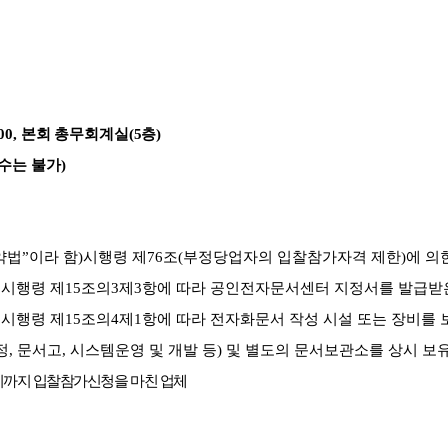
:00,
본회 총무회계실
(5
층
)
수는 불가
)
약법
”
이라 함
)
시행령 제
76
조
(
부정당업자의 입찰참가자격 제한
)
에 의
 시행령 제
15
조의
3
제
3
항에 따라 공인전자문서센터 지정서를 발급받
 시행령 제
15
조의
4
제
1
항에 따라 전자화문서 작성 시설 또는 장비를 
정
,
문서고
,
시스템운영 및 개발 등
)
및 별도의 문서보관소를 상시 보
시까지 입찰참가신청을 마친 업체