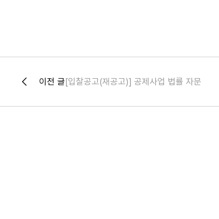
이전 글
[입찰공고(재공고)] 공제사업 법률 자문