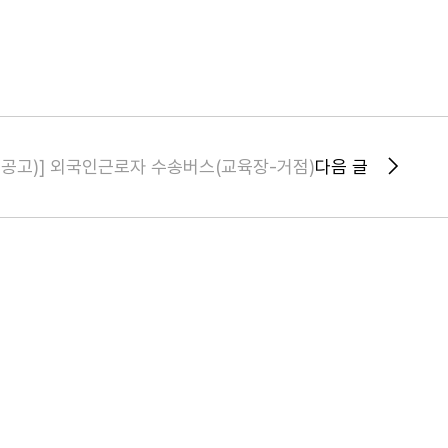
재공고)] 외국인근로자 수송버스(교육장-거점)
다음 글