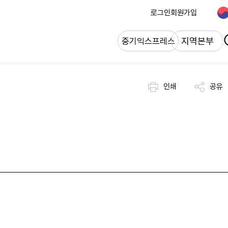
로그인
회원가입
개
지역본부
중기익스프레스
인쇄
공유