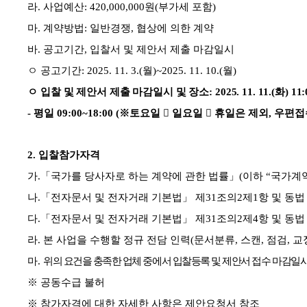
라
.
사업예산
: 420,000,000
원
(
부가세 포함
)
마
.
계약방법
:
일반경쟁
,
협상에 의한 계약
바
.
공고기간
,
입찰서 및 제안서 제출 마감일시
ㅇ 공고기간
: 2025. 11. 3.(
월
)~2025. 11. 10.(
월
)
ㅇ
입찰 및 제안서 제출 마감일시 및 장소
: 2025. 11. 11.(
화
) 11
-
평일
09:00~18:00 (
※
토요일

일요일

휴일은 제외
,
우편접
2.
입찰참가자격
가
.
「
국가를 당사자로 하는 계약에 관한 법률
」
(
이하
“
국가계
나
.
「
전자문서 및 전자거래 기본법
」
제
31
조의
2
제
1
항 및 동법
다
.
「
전자문서 및 전자거래 기본법
」
제
31
조의
2
제
4
항 및 동법
라
.
본 사업을 수행할 정규 전담 인력
(
문서분류
,
스캔
,
점검
,
교
마
.
위의 요건을 충족한 업체 중에서 입찰등록 및 제안서 접수 마감일
※
공동수급 불허
※
참가자격에 대한 자세한 사항은 제안요청서 참조