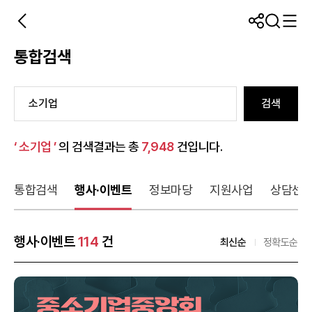
통합검색
검색
‘ 소기업 ’
의 검색결과는 총
7,948
건입니다.
통합검색
행사·이벤트
정보마당
지원사업
상담센
행사·이벤트
114
건
최신순
정확도순