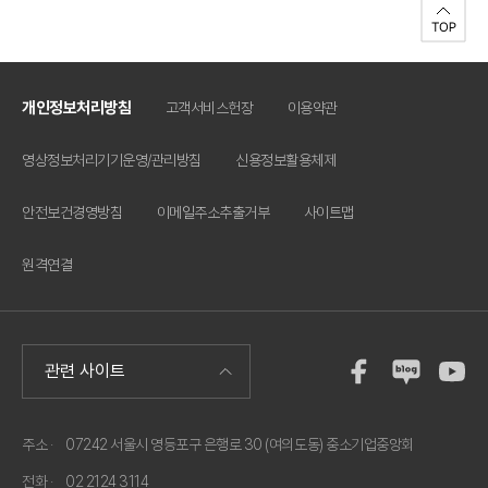
개인정보처리방침
고객서비스헌장
이용약관
영상정보처리기기운영/관리방침
신용정보활용체제
안전보건경영방침
이메일주소추출거부
사이트맵
원격연결
주소 ·
07242 서울시 영등포구 은행로 30 (여의도동) 중소기업중앙회
전화 ·
02 2124 3114