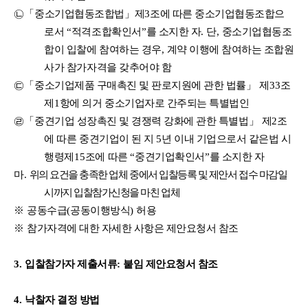
㉡「
중소기업협동조합법
」
제
3
조에 따른 중소기업협동조합으
로서
“
적격조합확인서
”
를 소지한 자
.
단
,
중소기업협동조
합이 입찰에 참여하는 경우
,
계약 이행에 참여하는 조합원
사가 참가자격을 갖추어야 함
㉢「
중소기업제품 구매촉진 및 판로지원에 관한 법률
」
제
33
조
제
1
항에 의거 중소기업자로 간주되는 특별법인
㉣「
중견기업 성장촉진 및 경쟁력 강화에 관한 특별법
」
제
2
조
에 따른 중견기업이 된 지
5
년 이내 기업으로서 같은법 시
행령
제
15
조에 따른
“
중견기업확인서
”
를 소지한 자
마
.
위의 요건을 충족한 업체 중에서 입찰등록 및 제안서 접수 마감일
시까지 입찰참가신청을 마친 업체
※
공동수급
(
공동이행방식
)
허용
※
참가자격에 대한 자세한 사항은 제안요청서 참조
3.
입찰참가자 제출서류
:
붙임 제안요청서 참조
4.
낙찰자 결정 방법