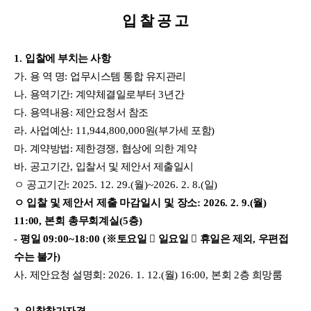
입 찰 공 고
1.
입찰에 부치는 사항
가
.
용 역 명
:
업무시스템 통합 유지관리
나
.
용역기간
:
계약체결일로부터
3
년간
다
.
용역내용
:
제안요청서 참조
라
.
사업예산
: 11,944,800,000
원
(
부가세 포함
)
마
.
계약방법
:
제한경쟁
,
협상에 의한 계약
바
.
공고기간
,
입찰서 및 제안서 제출일시
ㅇ 공고기간
: 2025. 12. 29.(
월
)~2026. 2. 8.(
일
)
ㅇ
입찰 및 제안서 제출 마감일시 및 장소
: 2026. 2. 9.(
월
)
11:00,
본회 총무회계실
(5
층
)
-
평일
09:00~18:00 (
※
토요일

일요일

휴일은 제외
,
우편접
수는 불가
)
사
.
제안요청 설명회
: 2026. 1. 12.(
월
) 16:00,
본회
2
층 희망룸