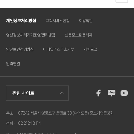
개인정보처리방침
고객서비스헌장
이용약관
영상정보처리기기운영/관리방침
신용정보활용체제
안전보건경영방침
이메일주소추출거부
사이트맵
원격연결
주소 ·
07242 서울시 영등포구 은행로 30 (여의도동) 중소기업중앙회
전화 ·
02 2124 3114