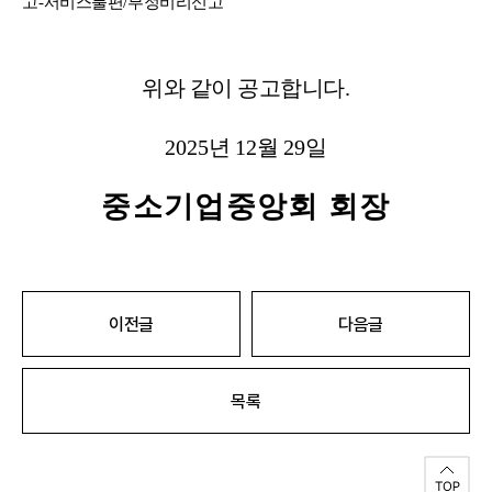
고
-
서비스불편
/
부정비리신고
위와 같이 공고합니다
.
2025
년
12
월
29
일
중소기업중앙회 회장
이전글
다음글
목록