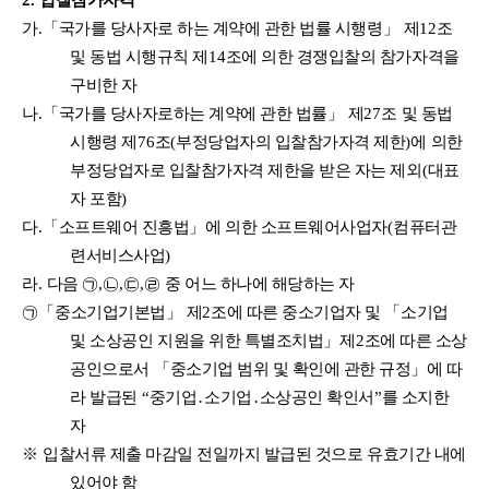
2.
입찰참가자격
가
.
「
국가를 당사자로 하는 계약에 관한 법률 시행령
」
제
12
조
및
동법 시행규칙 제
14
조에 의한 경쟁입찰의 참가자격을
구비한 자
나
.
「
국가를 당사자로하는 계약에 관한 법률
」
제
27
조 및 동법
시행령 제
76
조
(
부정당업자의 입찰참가자격 제한
)
에 의한
부정당업자로 입찰참가자격 제한을 받은 자는 제외
(
대표
자 포함
)
다
.
「
소프트웨어 진흥법
」
에 의한 소프트웨어사업자
(
컴퓨터관
련서비스사업
)
라
.
다음
㉠
,
㉡
,
㉢
,
㉣
중 어느 하나에 해당하는 자
㉠「
중소기업기본법
」
제
2
조에 따른 중소기업자 및
「
소기업
및 소상공인 지원을 위한 특별조치법
」
제
2
조에 따른 소상
공인으로서
「
중소기업 범위 및 확인에 관한 규정
」
에 따
라 발급된
“
중기업
․
소기업
․
소상공인 확인서
”
를 소지한
자
※
입찰서류 제출 마감일 전일까지 발급된 것으로 유효기간 내에
있어야 함