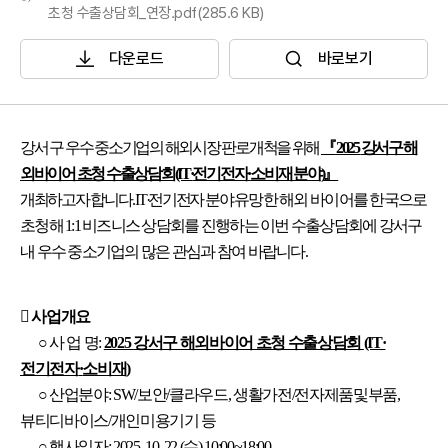
초청 수출상담회_연장.pdf(285.6 KB)
다운로드
바로보기
강서구
우수 중소기업의 해외시장 판로개척을 위해
『
2025
강서구 해
외바이어 초청 수출상담회
(IT·
전기전자
·
소비재 분야
)
』
개최하고자 합니다
. IT·
전기전자 분야
유망한 해외 바이어를 한국으로
초청해
1:1
비즈니스 상담회를 진행하는 이번 수출상담회에 강서구
내 우수 중소기업의 많은 관심과 참여 바랍니다
.
󰏚
사업개요
○
사 업 명
:
2025
강서구 해외바이어 초청 수출상담회
(IT·
전기전자
·
소비재
)
○
산업분야
: SW/
보안
/
클라우드
,
생활가전
/
전자제품및부품
,
뷰티디바이스
/
개인미용기기 등
○
행사일자
: 2025. 10. 22.(
수
) 10:00~18:00