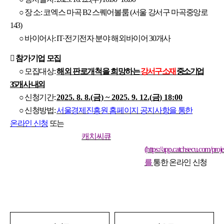
○
장 소
:
코엑스 마곡
B2
스퀘어볼룸
(
서울 강서구 마곡중앙로
143)
○
바이어사
: IT·
전기전자 분야 해외바이어
30
개사
󰏚
참가기업 모집
○
모집대상
:
해외 판로개척을 희망하는
강서구 소재
중소기업
35
개 사 내외
○
신청기간
:
2025. 8. 8.(
금
) ~ 2025. 9. 12.(
금
) 18:00
○
신청방법
:
서울경제진흥원 홈페이지 공지사항을 통한
온라인 신청
또는
캐치씨큐
(https://app.catchsecu.com/pro
를
통한 온라인 신청