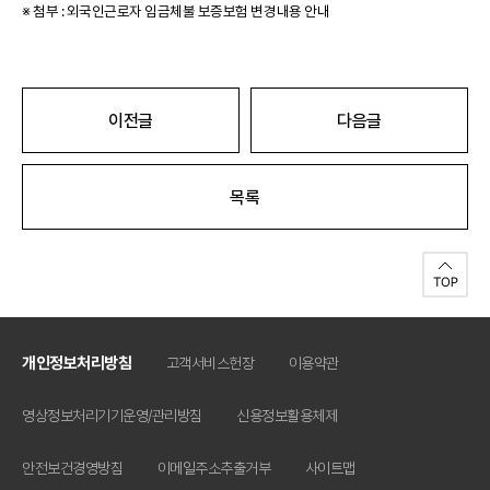
※ 첨부 : 외국인근로자 임금체불 보증보험 변경내용 안내
이전글
다음글
목록
개인정보처리방침
고객서비스헌장
이용약관
영상정보처리기기운영/관리방침
신용정보활용체제
안전보건경영방침
이메일주소추출거부
사이트맵