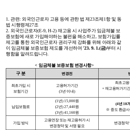
1.
관련
:
외국인근로자 고용 등에 관한 법 제
23
조제
1
항 및 동
법 시행령제
27
조
2.
외국인근로자
(E-9, H-2)
재고용 시 사업주가 임금체불 보
증보험에 새로 가입해야하는 불편을 해소하고
,
보험가입률
제고를 통한 외국인근로자 권리구제 강화를 위해 아래와 같
이 임금체불 보증보험 제도를 개선하여
'23. 9. 1.(
금
)
부터 시
행함을 알려드립니다
.
<
임금체불 보증보험 변경사항
>
구 분
변경전
최초고용
최초가입 시
고용허가기간
+
재고용허가기
보험기간
(3
년 이내
)
(1
년
) 15,000
원
(4
년
10
납입보험료
(2
년
) 27,440
원
※
중도 환급사
(3
년
) 41,160
원
고용연장 또는 재고용허가 시
가입 방식
변경청약 
변경청약 및 서명 필요