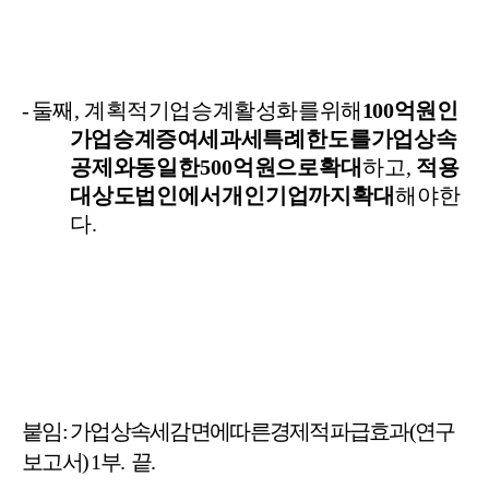
-
둘째
,
계획적
기업승계
활성화를
위해
100
억원인
가업승계
증여세
과세
특례한도를
가업상속
공제와
동일한
500
억원으로
확대
하고
,
적용
대상도
법인에서
개인기업까지
확대
해야
한
다
.
붙임
:
가업
상속세
감면에
따른
경제적
파급효과
(
연구
보고서
) 1
부
.
끝
.