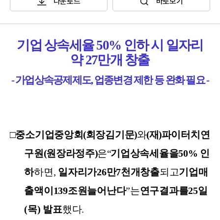
다운로드
바로보기
기업
상속세율
50%
인하
시
일자리
약
27
만개
창출
-
가업상속공제제도
,
업종변경
제한
등
완화
필요
-
□
중소기업중앙회
(
회장
김기문
)
와
(
재
)
파이터치연
구원
(
원장
라정주
)
은
“
기업상속세율을
50%
인
하
하면
,
일자리가
26
만
7
천개
창출
되고
기업
매
출액이
139
조원
늘어난다
”
는
연구결과를
25
일
(
목
)
발표
했다
.