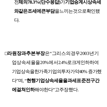
전
체의
78.3%(
단수
응답
)
가
기업
승계시
상속세
와
같은
조세에
큰
부담
을
느끼는
것으로
확인됐
다
.
□
라
원장과
추
본부장
은
“
그리스의
경우
2003
년
기
업
상속세율을
20%
에서
2.4%
로
크게
인하하여
기업상속을
한
가족기업의
투자가
약
40%
증가했
다
”
며
,
“
현행
기업상속세율을
과세표준
전
구간
에
걸쳐
인하
해야
한다
”
고
주장했다
.