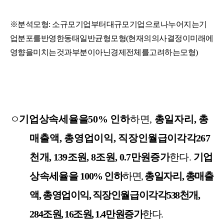
※
분석모형
:
소규모
기업부터
대규모
기업으로
나누어지는
기
업분포를
반영한
동태일반균형모형
(
현재의
의사결정이
미래에
영향을
미치는
것과
부분이
아닌
경제
전체를
고려하는
모형
)
ㅇ
기업
상속세율을
50%
인하
하면
,
총일자리
,
총
매출액
,
총영업이익
,
직장인
월급이
각각
267
천개
, 139
조원
, 8
조원
, 0.7
만원
증가
한다
.
기업
상속세율을
100%
인하
하면
,
총일자리
,
총매출
액
,
총영업이익
,
직장인
월급이
각각
538
천개
,
284
조원
, 16
조원
, 1.4
만원
증가
한다
.