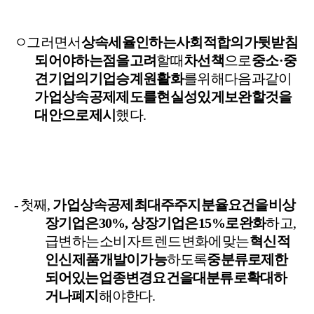
ㅇ
그러면서
상속세율
인하는
사회적
합의가
뒷받침
되어야
하는
점을
고려
할
때
차선책
으로
중소
·
중
견기업의
기업승계
원활화
를
위해
다음과
같이
가업상속공제제도를
현실성
있게
보완할
것을
대안으로
제시
했다
.
-
첫째
,
가업상속공제
최대주주
지분율
요건을
비상
장기업은
30%,
상장기업은
15%
로
완화
하고
,
급변하는
소비자
트렌드
변화에
맞는
혁신적
인
신제품
개발이
가능
하도록
중분류로
제한
되어
있는
업종변경
요건을
대분류로
확대하
거나
폐지
해야
한다
.