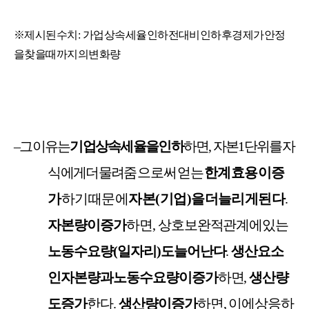
※
제시된
수치
:
가업상속세율
인하
전
대비
인하
후
경제가
안정
을
찾을
때까지의
변화량
‒
그
이유는
기업
상속세율을
인하
하면
,
자본
1
단위를
자
식에게
더
물려
줌으로써
얻는
한계효용이
증
가
하기
때문에
자본
(
기업
)
을
더
늘리게
된다
.
자본량이
증가
하면
,
상호보완적
관계에
있는
노동수요량
(
일자리
)
도
늘어난다
.
생산요소
인
자본량과
노동수요량이
증가
하면
,
생산량
도
증가
한다
.
생산량이
증가
하면
,
이에
상응하