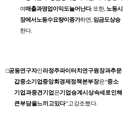
여
매출과
영업이익도
늘어난다
.
또한
,
노동시
장에서
노동수요량이
증가
하면
,
임금도
상승
한다
.
□
공동
연구자
인
라정주
파이터치연구원장과
추문
갑
중소기업중앙회
경제정책
본부장
은
“
중소
기업과
중견기업
은
기업
승계시
상속세로
인해
큰
부담을
느끼고
있다
”
고
강조했다
.