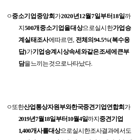
ㅇ
중소기업중앙회
가
2020
년
12
월
7
일부터
18
일
까
지
500
개
중소기업을
대상
으로
실시한
가업승
계
실태조사
에
따르면
,
전체의
94.5%(
복수
응
답
)
가
기업승계
시
상속세와
같은
조세에
큰
부
담
을
느끼는
것으로
나타났다
.
ㅇ
또한
산업통상자원부와
한국중견기업연합회
가
2019
년
7
월
18
일부터
10
월
4
일
까지
중견기업
1,400
개사를
대상
으로
실시한
조사결과에서도