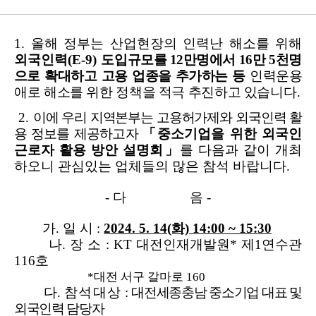
1. 올해 정부는 산업현장의 인력난 해소를 위해
외국인력(E-9) 도입
규모를 12만명에서 16만 5천명
으로 확대하고 고용 업종을 추가하는 등
인력운용
애로 해소를 위한 정책을 적극 추진하고 있습
니다.
2.
이에 우리 지역본부는 고용허가제와 외국인력 활
용 정보를
제공하고자
「
중소기업을 위한 외국인
근로자 활용 방안 설명회」
를
다음과 같이 개최
하오니 관심있는 업체들의 많은 참석 바랍니다.
- 다 음 -
가. 일 시 :
2024. 5. 14(화) 14:00 ~ 15:30
나. 장 소 : KT 대전인재개발원
*
제1연수관
116호
*대전 서구 갈마로 160
다.
참석대상
:
대전세종충남 중소기업 대표 및
외국인력 담당자