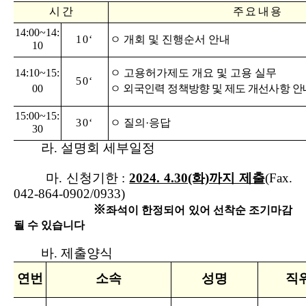
시 간
주 요 내 용
14:00~14:
10‘
ㅇ 개회 및 진행순서 안내
10
14:10~15:
ㅇ
고용허가제도 개요 및 고용 실무
50‘
00
ㅇ
외국인력 정책방향 및 제도 개선사항 안
15:00~15:
30‘
ㅇ 질의·응답
30
라. 설명회 세부일정
마. 신청기한 :
2024. 4.30(화)까지 제출
(Fax.
042-864-0902/0933)
※
좌석이 한정되어 있어 선착순 조기마감
될 수 있습니다
바. 제출양식
연번
소속
성명
직