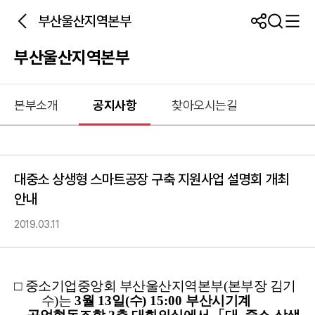
부산울산지역본부
부산울산지역본부
본부소개
공지사항
찾아오시는길
대중소 상생형 스마트공장 구축 지원사업 설명회 개최
안내
2019.03.11
□
중소기업중앙회 부산울산지역본부
(
본부장 김기
수
)
는
3
월
13
일
(
수
) 15:00
부산시기계