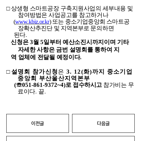
□
상생형 스마트공장 구축지원사업의 세부내용 및
참여방법은 사업공고를 참고하거나
(
www.kbiz.or.kr
)
또는 중소기업중앙회 스마트공
장확산추진단 및
지역본부로
문의하면
된다
.
신청은
3
월
5
일부터 예산소진시까지이며 기타
자세한 사항은 금번 설명회를 통하여 지
역 업체에 전달될 예정이다
.
□
설명회 참가신청
은
3. 12(
화
)
까지 중소기업
중앙회 부산울산지역본부
(
☏
051-861-9372~4)
로 접수하시고
참가비는 무
료이다
.
끝
.
이전글
다음글