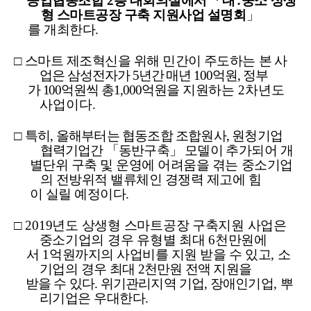
공업협동조합
2
층 대회의실에서
「
대
․
중소 상생
형 스마트공장 구축 지원사업 설명회
」
를 개최한다
.
□
스마트 제조혁신을 위해 민간이 주도하는
본 사
업은 삼성전자가
5
년간 매년
100
억원
,
정부
가
100
억원씩 총
1,000
억
원을
지원하는
2
차년도
사업이다
.
□
특히
,
올해부터는 협동조합 조합원사
,
원청기업
협력기업간
「
동반구축
」
모델이
추가되어 개
별단위 구축 및 운영에 어려움을 겪는 중소기업
의 전방위적 밸류체인 경쟁력 제고에 힘
이 실릴 예정이다
.
□
20
19
년도 상생형 스마트공장 구축지원 사업은
중소기업의 경우 유형별 최대
6
천만원에
서
1
억원까지의 사업비를 지원 받을 수 있고
,
소
기업의 경우
최대
2
천만원 전액 지원을
받을 수 있다
.
위기관리지역 기업
,
장애인
기업
,
뿌
리기업은 우대한다
.