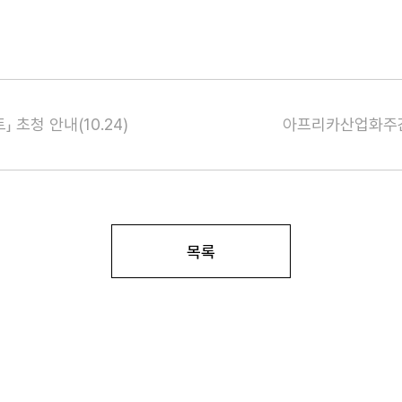
 초청 안내(10.24)
아프리카산업화주간(
목록