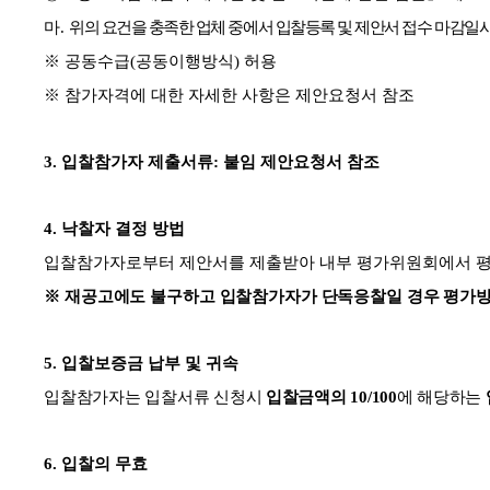
마
.
위의 요건을 충족한 업체 중에서 입찰등록 및 제안서 접수 마감일
※
공동수급
(
공동이행방식
)
허용
※
참가자격에 대한 자세한 사항은 제안요청서 참조
3.
입찰참가자 제출서류
:
붙임 제안요청서 참조
4.
낙찰자 결정 방법
입찰참가자로부터 제안서를 제출받아 내부 평가위원회에서 평
※
재공고에도 불구하고 입찰참가자가 단독응찰일 경우 평가방
5.
입찰보증금 납부 및 귀속
입
찰참가자는 입찰서류 신청시
입찰금액의
10/100
에 해당하는
6.
입찰의 무효