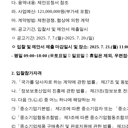
다
.
용역내용
:
제안요청서 참조
라
.
사업예산
: 121,000,000
원
(
부가세 포함
)
마
.
계약방법
:
제한경쟁
,
협상에 의한 계약
바
.
공고기간
,
입찰서 및 제안서 제출일시
ㅇ 공고기간
: 2025. 7. 7.(
월
)~2025. 7. 20.(
일
)
ㅇ
입찰 및 제안서 제출 마감일시 및 장소
: 2025. 7. 21.(
월
) 11:0
-
평일
09:00~18:00 (
※
토요일

일요일

휴일은 제외
,
우편접
2.
입찰참가자격
가
.
「
국가를 당사자로 하는 계약에 관한 법률
」
제
27
조 및 동
나
.
「
정보보호산업의 진흥에 관한 법률
」
제
23
조
(
정보보호 전
다
.
다음
㉠
,
㉡
,
㉢
중 어느 하나에 해당하는 자
㉠「
중소기업기본법
」
제
2
조에 따른 중소기업자 또는
「
중소
㉡「
중소기업협동조합법
」
제
3
조에 따른 중소기업협동조합으
㉢「
중소기업제품 구매촉진 및 판로지원에 관한 법률
」
제
33