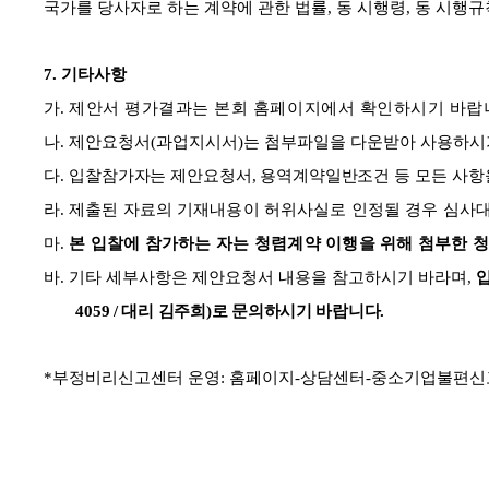
국가를 당사자로 하는 계약에 관한 법률
,
동 시행령
,
동 시행규
7.
기타사항
가
.
제안서 평가결과는 본회 홈페이지에서 확인하시기 바랍
나
.
제안요청서
(
과업지시서
)
는 첨부파일을 다운받아 사용하시
다
.
입
찰참가자는 제안요청서
,
용역계약일반조건
등 모든 사
라
.
제출된 자료의 기재내용이 허위사실로 인정될 경우 심사
마
.
본 입찰에 참가하는 자는 청렴계약 이행을 위해 첨부한
바
.
기타 세부사항은 제안요청서 내용을 참고하시기 바라며
,
4059 /
대리 김주희
)
로 문의하시기 바랍니다
.
*
부정비리신고센터 운영
:
홈페이지
-
상담센터
-
중소기업불편신