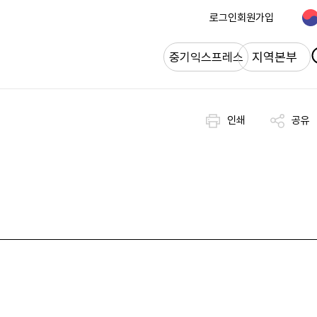
로그인
회원가입
개
지역본부
중기익스프레스
인쇄
공유