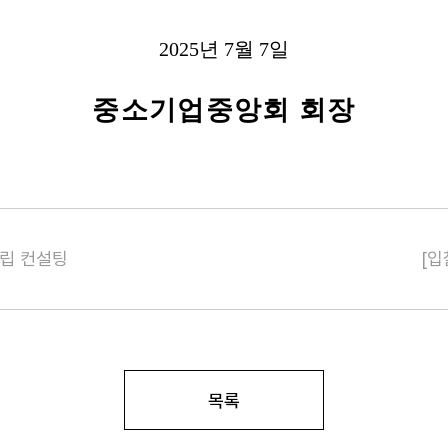
2025
년
7
월
7
일
중소기업중앙회 회장
수립 컨설팅
[입
목록