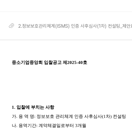
2.정보보호관리체계(ISMS) 인증 사후심사(1차) 컨설팅_제안요청서
중소기업중앙회 입찰공고 제
2025-40
호
1.
입찰에 부치는 사항
가
.
용 역 명
:
정보보호 관리체계 인증 사후심사
(1
차
)
컨설팅
나
.
용역기간
:
계약체결일로부터
3
개월