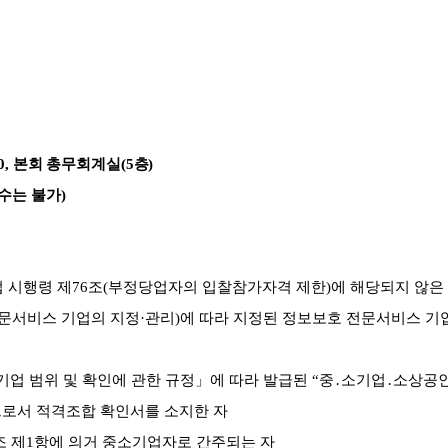
0,
본회 총무회계실
(5
층
)
수는 불가
)
법 시행령 제
76
조
(
부정당업자의 입찰참가자격 제한
)
에 해당되지 않은
문서비스 기업의 지정
·
관리
)
에 따라 지정된 정보보호 전문서비스 기
기업 범위 및 확인에 관한 규정
」
에 따라 발급된
“
중
․
소기업
․
소상공인
로서 적격조합 확인서를 소지한 자
조 제
1
항에 의거 중소기업자로 간주되는 자