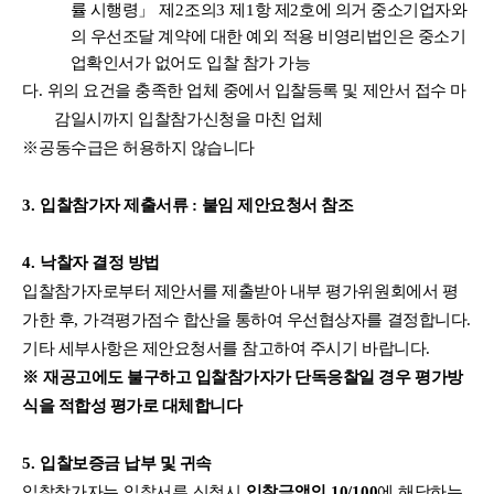
률 시행령
」
제
2
조의
3
제
1
항 제
2
호에 의거 중소기업자와
의 우선조달 계약에 대한 예외 적용 비영리법인은 중소기
업확인서가 없어도 입찰 참가 가능
다
.
위의 요건을 충족한 업체 중에서 입찰등록 및 제안서 접수 마
감일시까지 입찰참가신청을 마친 업체
※
공동수급은 허용하지 않습니다
3.
입찰참가자 제출서류
:
붙임 제안요청서 참조
4.
낙찰자 결정 방법
입찰참가자로부터 제안서를 제출받아 내부 평가위원회에서 평
가한 후
,
가격평가점수 합산을 통하여 우선협상자를 결정합니다
.
기타 세부사항은 제안요청서를 참고하여 주시기 바랍니다
.
※
재공고에도 불구하고 입찰참가자가 단독응찰일 경우 평가방
식을 적합성 평가로 대체합니다
5.
입찰보증금 납부 및 귀속
입
찰참가자는 입찰서류 신청시
입찰금액의
10/100
에 해당하는