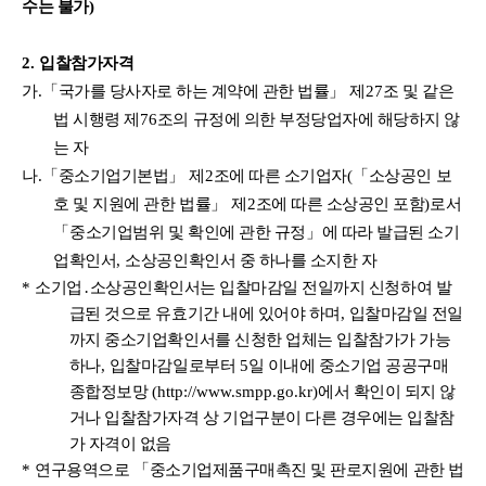
수는 불가
)
2.
입찰참가자격
가
.
「
국가를 당사자로 하는 계약에 관한 법률
」
제
27
조 및 같은
법 시행령 제
76
조의 규정에 의한 부정당업자에 해당하지 않
는 자
나
.
「
중소기업기본법
」
제
2
조에 따른 소기업자
(
「
소상공인 보
호 및 지원에 관한 법률
」
제
2
조에 따른 소상공인 포함
)
로서
「
중소기업범위 및 확인에 관한 규정
」
에 따라 발급된 소기
업확인서
,
소상공인확인서 중 하나를 소지한 자
*
소기업
․
소상공인확인서는 입찰마감일 전일까지 신청하여 발
급된 것으로 유효기간 내에 있어야 하며
,
입찰마감일 전일
까지 중소기업확인서를 신청한 업체는 입찰참가가 가능
하나
,
입찰마감일로부터
5
일 이내에 중소기업 공공구매
종합정보망
(
http://www.smpp.go.kr)
에서 확인이 되지 않
거나 입찰참가자격 상 기업구분이 다른 경우에는 입찰참
가 자격이 없음
*
연구용역으로
「
중소기업제품구매촉진 및 판로지원에 관한 법