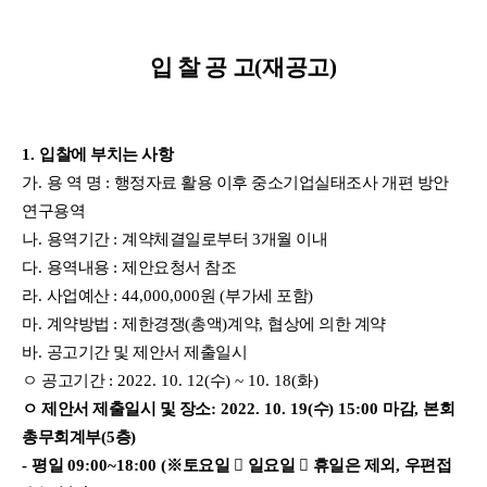
입 찰 공 고
(
재공고
)
1.
입찰에 부치는 사항
가
.
용 역 명
:
행정자료 활용 이후 중소기업실태조사 개편 방안
연구용역
나
.
용역기간
:
계약체결일로부터
3
개월 이내
다
.
용역내용
:
제안요청서 참조
라
.
사업예산
: 44,000,000
원
(
부가세 포함
)
마
.
계약방법
:
제한경쟁
(
총액
)
계약
,
협상에 의한 계약
바
.
공고기간 및 제안서 제출일시
ㅇ 공고기간
: 2022. 10. 12(
수
) ~ 10. 18(
화
)
ㅇ 제안서 제출일시 및 장소
: 2022. 10. 19(
수
) 15:00
마감
,
본회
총무회계부
(5
층
)
-
평일
09:00~18:00 (
※
토요일

일요일

휴일은 제외
,
우편접