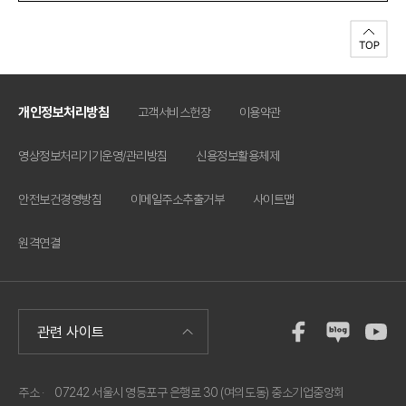
개인정보처리방침
고객서비스헌장
이용약관
영상정보처리기기운영/관리방침
신용정보활용체제
안전보건경영방침
이메일주소추출거부
사이트맵
원격연결
주소 ·
07242 서울시 영등포구 은행로 30 (여의도동) 중소기업중앙회