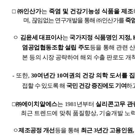
□ ㈜인산가
는
죽염 및 건강기능성 식품을 제조
며
,
끊임없는 연구개발을 통해 ㈜인산가를
죽염
ㅇ
김윤세 대표이사
는
국가지정 식품명인 지정
,
염
공업협동조합 설립 주도
등을 통해 관련 
본 등의 시장 공략하여 해외 수출 판로도 개
-
또한
,
30
여년간
10
여권의 건강 의학 도서를 
접할 수 있도록 해
국민 건강 증진에도 기여
하
□
㈜에이치알에스
는
1981
년부터
실리콘고무 관
최근 트렌드에 맞춰 품질향상
,
기술개발 노력
ㅇ
제조공정 개선
등을 통해
최근
3
년간 고용인원