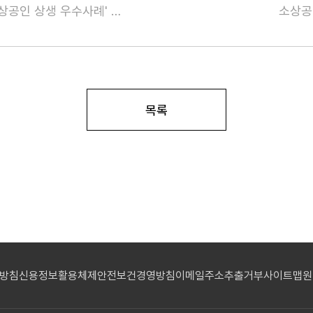
중기중앙회·온라인쇼핑協 '온라인플랫폼-소상공인 상생 우수사례' 발표
소상공
목록
리방침
신용정보활용체제
안전보건경영방침
이메일주소추출거부
사이트맵
원