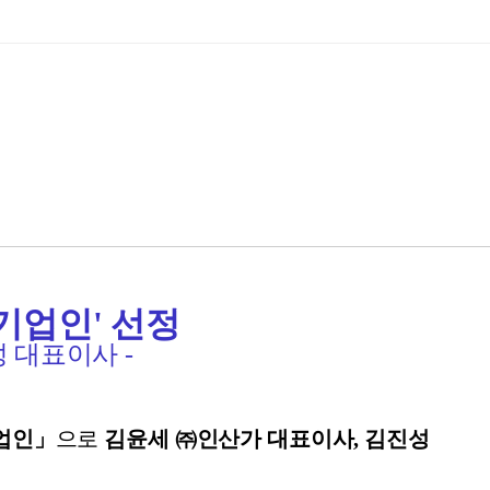
기업인' 선정
성 대표이사 -
업인」
으로
김윤세 ㈜인산가 대표이사
,
김진성