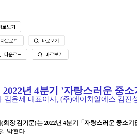
바로보기
다운로드
바로보기
다운로드
바로보기
 2022년 4분기 '자랑스러운 중소
산가 김윤세 대표이사, (주)에이치알에스 김진
회
(
회장 김기문
)
는
2022
년
4
분기
「자랑스러운 중소기
일 밝혔다
.