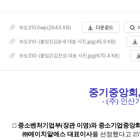
보도310.hwp(264.5 KB)
다운로드
보도310-(붙임1)김윤세 대표 사진.jpg(45.9 KB)
보도310-(붙임2)김진성 대표 사진.jpg(670.4 KB)
중기중앙회,
- (주) 인
□
중소벤처기업부
(
장관 이영
)
와 중소기업중앙
㈜에이치
알에스 대표이사
를 선정했다고
25