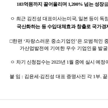
183
억원까지 끌어올리며
1,200%
넘는 성장
을
ㅇ 최근 김진성 대표이사는
미국
,
일본 등이 독
국산화하는 등 수입대체효과 창출로 국가경
□
한편 ‘자랑스러운 중소기업인’은 모범적인
가산업
발전에 기여한 우수 기업인을 발
ㅇ
차기 신청접수는
2023
년
1
월 중에 실시 예정
붙 임
:
김윤세
‧
김진성
대표 증명사진 각
1
부
.
끝