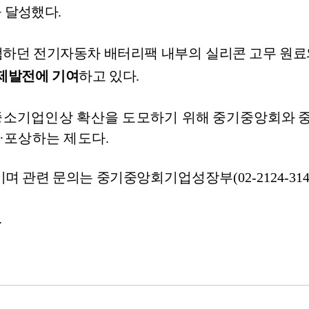
 달성했다
.
점하던 전기자동차 배터리팩
내부의
실리콘 고무 원료
제발전에 기여
하고 있다
.
 중소기업인상 확산을 도모하기
위해 중기중앙회와 
굴·포상하는 제도다
.
이며 관련 문의는 중기중앙회
기업성장부
(02-2124-314
.