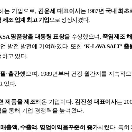
하는 기업으로
,
김윤세 대표
이사
는
1987
년
국내 최초
 제조 업계 최고 기업
으로 성장시켰다
.
 KSA
명품창출 대통령 표창
을 수상했으며
,
죽염제조 
산업 발전 발전에 기여하였다
.
또한
‘
K-LAVA SALT
’ 출
척하고 있다
.
집필·출간
했으며
, 1989
년
부터 건강 월간지를 지속적
고 있다
.
련 제품을 제조
해온 기업이다
.
김진성 대표이사
는
20
을 통해 기업 경쟁력을 높여왔다
.
,
매출액
,
수출액
,
영업이익을
꾸준히 증가
시켰다
.
특히