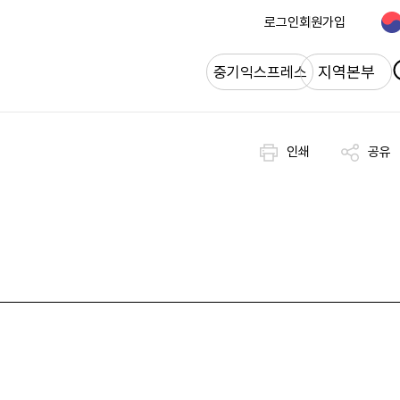
로그인
회원가입
개
지역본부
중기익스프레스
인쇄
공유