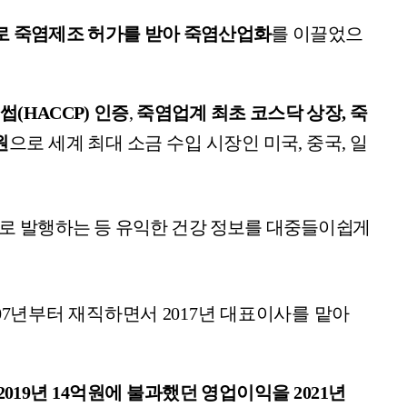
로 죽염제조 허가를 받아 죽염산업화
를 이끌었으
해썹
(HACCP)
인증
,
죽염업계 최초 코스닥 상장
,
죽
원
으로 세계 최대 소금 수입 시장인 미국
,
중국
,
일
으로
발행하는 등 유익한 건강 정보를 대중들이
쉽게
07
년부터 재직하면서
2017
년 대표이사를 맡아
2019
년
14
억원에 불과했던 영업이익을
2021
년