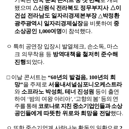
기획된
전국
순회
콘서트
중
첫
번째
로
개최
됐으며
△
신원식
전라북도
정무부지사
△
이
건섭
전라남도
일자리경제본부장
△
박정환
광주
광역시
일자리경제실장
을
비롯하여
중
소상공인
1,000
여명
이
참석했다
.
ㅇ
특히
공연장
입장시
발열
체크
,
손소독
,
마스
크
의무착용
등
방역대책을
철저히
준수해
진행
되었다
.
□
이날
콘서트는
“
60
년의
발걸음
, 100
년의
희
망
”
을
주제로
서울내셔널심포니
오케스트라
와
소프라노
박성희
,
테너
진성원
등이
출연
하여
‘
밤의
여왕
아리아
’
,
‘
고향의
봄
’
등의
연
주를
통해
코로나로
지친
중소기업인들과
소
상
공인들
에게
따뜻한
위로와
희망을
전달
했다
.
ㅇ
또한
중소기업계
사랑나눔
활동의
일환으로
2