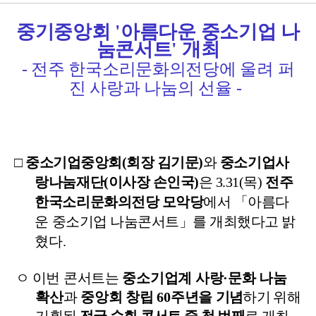
중기중앙회 '아름다운 중소기업 나
눔콘서트' 개최
- 전주 한국소리문화의전당에 울려 퍼
진 사랑과 나눔의 선율
-
□
중소기업중앙회
(
회장
김기문
)
와
중소기업사
랑나눔재단
(
이사장
손인국
)
은
3.31(
목
)
전주
한국소리문화의전당
모악당
에서
「
아름다
운
중소기업
나눔콘서트
」
를
개최했다고
밝
혔다
.
ㅇ
이번
콘서트는
중소기업계
사랑
·
문화
나눔
확산
과
중앙회
창립
60
주년을
기념
하기
위해