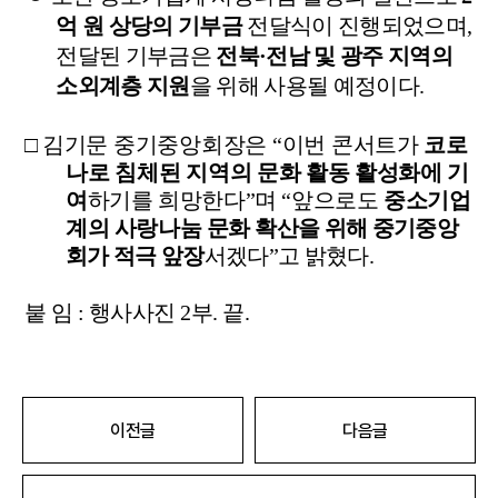
억
원
상당의
기부금
전달식이
진행되었으며
,
전달된
기부금은
전북
·
전남
및
광주
지역의
소외계층
지원
을
위해
사용될
예정이다
.
□
김기문
중기중앙회장은
“
이번
콘서트가
코로
나로
침체된
지역의
문화
활동
활성화에
기
여
하기를
희망한다
”
며
“
앞으로도
중소기업
계의
사랑나눔
문화
확산을
위해
중기중앙
회가
적극
앞장
서겠다
”
고
밝혔다
.
붙
임
:
행사사진
2
부
.
끝
.
이전글
다음글