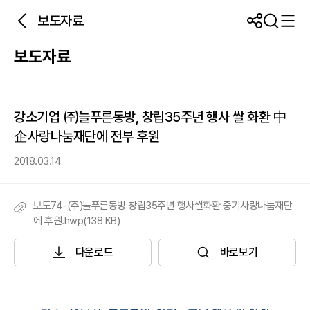
보도자료
보도자료
강소기업 ㈜늘푸른동방, 창립35주년 행사 쌀 화환 中
企사랑나눔재단에 전부 후원
2018.03.14
보도74-(주)늘푸른동방 창립35주년 행사쌀화환 중기사랑나눔재단
에 후원.hwp(138 KB)
다운로드
바로보기