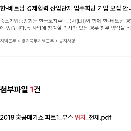
http://www.madeinbusan.kr - ② 입점신청서 작성 후 이메일 제출 : phfw20@bepa.kr ❍ 제출서류 - 참가신청서 1부(서식1) - 제품상세소개
한-베트남 경제협력 산업단지 입주희망 기업 모집 안내(
서 1부(서식2) - 사업자등록증 1부 - 개인정보동의서 1부(서식3) ❍ 접 수 처 : 기업성장지원팀 박희경 과장(051-600-1712,
중소기업중앙회는 한국토지주택공사(LH)와 함께 한-베트남 
에 있습니다.동 사업에 참여할 의사가 있는 경우 첨부 양식을 작
사업」 ㅇ 시행주체 : LH컨소시엄-TDH ECOLAND가 공동설립한 J
지역본부 > 경기북부지역본부 > 공지사항
이 하이퐁 빅닌으로 이어지는 삼각 경제벨트 중심에
위치
ㅇ 면 
토지 임차) ㅇ 접수기간 : '20.6.1~'20.6.30ㅇ 접수처 : (E-mail) lhlhvt@naver.com 및 trade@
국토지주택공사 베트남사업부 055-922-4393, 4395​ / 중
첨부파일
1
건
2018 홍콩메가쇼 파트1_부스
위치
_전체.pdf