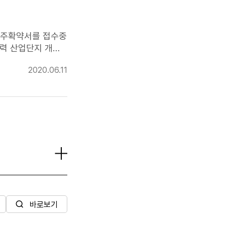
입주확약서를 접수중
협력 산업단지 개발
지점) * 하노
2020.06.11
 2070년(총 50년
바로보기