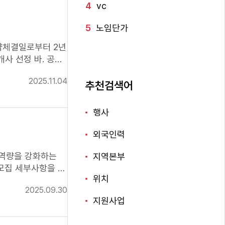
4
vc
5
노임단가
2025.11.04
추천검색어
당업자'에 해당하지
 마감일시까지 입찰
행사
외국인력
합성 평가로 대체할
신역량을 강화하는
지역본부
 모집 세부사항을 다
위치
용하시기 바랍니다.
2025.09.30
든 책임은 입찰자에
 141 한국화학연구
지원사업
. 마. 본 입찰에
 ②화학(연) 관련
니다. 바. 기타