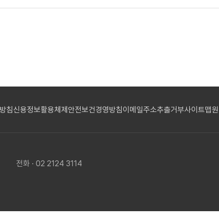
리방침
신용정보활용체제
안전보건경영방침
이메일주소추출거부
사이트맵
원
전화 · 02 2124 3114