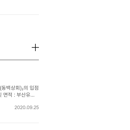
려가 있을 것 사
73~4
샵(동백상회)」의 입점
 면적 : 부산유라
2020.09.25
인 입점을 통한 판매
:00까지 ❍ 신청방법