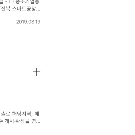
 상‧하반기(4~5
기업중
제에서 지원하고 있어,
 「전북 스마트공장
는 어떻게 우대되나
2019.08.19
공장 보급·확산 촉
인 구축사례로 평가받
라인/다단Rack
위치
으로 사업변화에 대
날 행사
 다가서고, 대기업
공장 성과나눔 발표회
·개시·확장을 연