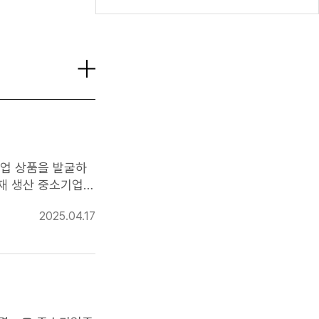
면결의 및 최종심의,
) ※ 자세한
업 상품을 발굴하
 생산 중소기업 *
2025.04.17
반 홈쇼핑 방송 시 수
의)※ 상품추천위원