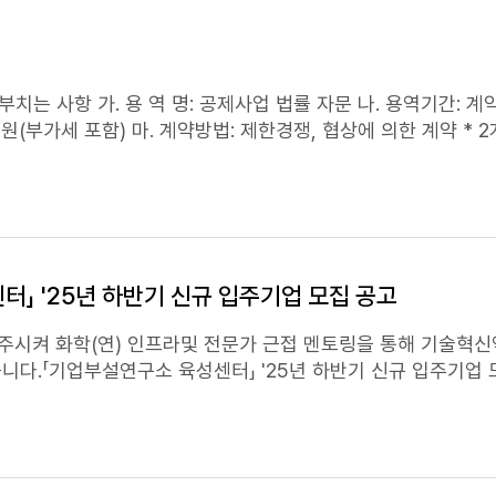
포함) 마. 계약방법: 제한경쟁, 협상에 의한 계약 * 2개사 선정 바. 공고
로 하는 계약에 관한 법률」 제27조 제1항의 규정에 의한 '부정
 라. 위의 요건을 충족한 업체 중에서 입찰등록 및 제안서 접수
」 '25년 하반기 신규 입주기업 모집 공고
공고에도 불구하고 입찰참가자가 단독응찰일 경우 평가방식을 적
주시켜 화학(연) 인프라및 전문가 근접 멘토링을 통해 기술혁
니다.「기업부설연구소 육성센터」 '25년 하반기 신규 입주기업
랍니다 나. 제안요청서(과업지시서)는 첨부파일을 다운받아 사
기업 : O개 기업 - 선정된 입주기업은 KRICT 멤버십기업
을 숙지하고 입찰에 참가하여야 합니다. 이를 숙지하지 못한 모
: 2026년 1월(예정) ○ 입주
위치
: 대전광역시 유성구 가정로
 경우 심사대상으로 제외하고 최종 선정 후에도 자격이 상실됩니다
설연구소가 있거나, 부설연구소 설립을 계획 중*인 중소·중견기업,
유의서 및 청렴계약특수조건을 자세히 알고 입찰에 참가하여야 합