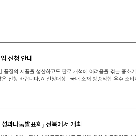
52 / 대리 서영훈), 용역내용에
리신고센터 운영: 홈페이지-상담센터-중소기업
정 : (10월)공고 및 모집 → (11월)서류/자격 검토 → (12월)서
불편신고-서비스불편/부정비리신고 위와 같이 공고합니다. 2025년 11월 4일 중소기업중앙회 회장
지원실 김성민 연구원(042-860-7117, smkim@krict.re.kr
사업 신청 안내
 품질의 제품을 생산하고도 판로 개척에 어려움을 겪는 중소기
 신청 바랍니다.ㅇ 신청대상 : 국내 소재 방송적합 우수 소비재
 가능, 해외브
진행(1회) 우대 수수료 : 전화 주문 8%, 모바일 주문 22%(일
 예정ㅇ 방송시기 : 2025년 하반기 방송(MD와 방송일정 협
 성과나눔발표회」 전북에서 개최