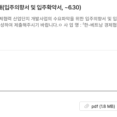
입주의향서 및 입주확약서, ~6.30)
phfw20@bepa.kr)붙임 1. 부산제품 쇼핑샵 입점기업 모집 공고문 2. 제출서류 서식(입점신청서 등)
경제협력 산업단지 개발사업의 수요파악을 위한 입주의향서 및 
성하여 제출해주시기 바랍니다.ㅇ 사 업 명 : 「한-베트남 경제
V(SPC)ㅇ 위 치 : 흥옌성* (하노이 중심으로부터 남동측 30Km 
적 : 143ha(약 1.43km2, 구 43만평)ㅇ 사업기간 : 2020년~
kbiz.or.kr 동시 메일 발송ㅇ 사업관련문의 : 한
소기업중앙회 국제통상부 02-2124-3163
pdf (1.8 MB)