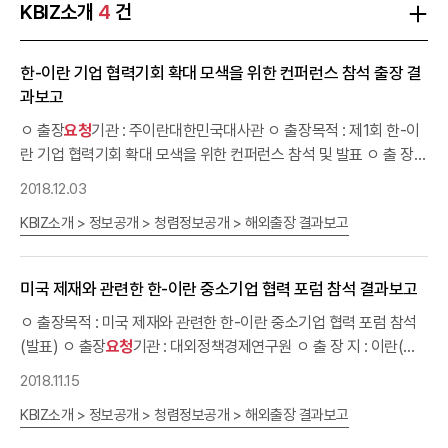
진에 관한 법률」(상생협력법) 제22조의2 「하도급거래 공정화에 관한
KBIZ소개
4
건
법률」(하도급법) 제16조의2 신청방법 1. 수탁기업이 직접 조정협의
를 진행할 경우수탁기업이 납품대금조정신청서 및 관련 자료를 직접
한-이란 기업 협력기회 확대 모색을 위한 컨퍼런스 참석 출장 결
위탁기업에게 제출하여 조정협의를 신청할 수 있습니다. 2. 수탁기업
과보고
을 대신하여 중소기업중앙회가 조정협의를 대행할 경우수탁기업은
소속된 협동조합을 통하여 중소기업중앙회에 협의권 행사를 신청할
ㅇ 출장
요청
기관 : 주이란대한민국대사관 ㅇ 출장목적 : 제1회 한-이
수 있습니다. * 수탁기업이 협동조합에 조정협의 대행을 요청하면, 중
란 기업 협력기회 확대 모색을 위한 컨퍼런스 참석 및 발표 ㅇ 출 장
소기업중앙회가 협동조합의 신청을 받아 납품대금 조정협의를 진행
지 : 이란(테헤란) ㅇ 출장기간 : 2018.11.26(월) ~ 11.29(목) ㅇ 출
2018.12.03
합니다. 진행절차 상담센터 수탁기업 - 협동조합 --> 납품대금조정협
장 자 : 통상협력실 김예민
의 중앙회 15일 이내 --> 제도안내 중앙회 - 위탁가입 30일 이내 -->
KBIZ소개 > 정보공개 > 청렴정보공개 > 해외출장 결과보고
절차안내 중앙회 - 위탁가입 --> 적용대상 아래 대상에 해당되는 경
우 협동조합에 조정협의 대행신청이 가능합니다. 신청기업(수탁기
미국 제재와 관련한 한-이란 중소기업 협력 포럼 참석 결과보고
업) 중소기업협동조합에 가입한 중소기업 위탁기업 (민간) 대기업,
중견기업, 중기업 (공공) 공기업·공공기관 * 조달청 위탁계약 제외 수
ㅇ 출장목적 : 미국 제재와 관련한 한-이란 중소기업 협력 포럼 참석
ㆍ위탁계약 계약기간 중인 수위탁거래 ※ 수위탁거래란 제조, 공사,
(발표) ㅇ 출장
요청
기관 : 대외정책경제연구원 ㅇ 출 장 지 : 이란(이
가공, 수리, 판매, 용역을 업(業)으로 하는 기업이 제조, 공사, 가공, 수
스파한) ㅇ 출장기간 : 2018.11.9(금) ~ 11.14(수) ㅇ 출 장 자 : 통상
2018.11.15
리, 용역을 다른 중소기업에게 위탁하는 거래 * 단순 '판매'를 위탁한
협력실장 양갑수 ㅇ 출장결과 : 한-이란 중소기업 협력방안 발표 및
경우 등은 수위탁거래에 미해당 담당부서상생협력실 전화02-2124-
KBIZ소개 > 정보공개 > 청렴정보공개 > 해외출장 결과보고
이란측(이스파한 대학, 이스파한 상공회의소) 대표단과 실질적 협력
3207 이메일FAIRTRADE@kbiz.or.kr
방안 논의 등