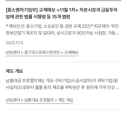
라며, 입찰계약에 관한 문의사항은 총무회계실(☎ 02-2124-3052
입찰보증보험증권 또는 현금으로 본회에 납부하여야 합니다. 6. 입찰
/ 과장 김원일), 용역내용에 관한 문의사항은 조사통계팀(☎ 02-
의 무효 국가를 당사자로 하는 계약에 관한 법률, 동 시행령, 동 시행
[중소벤처기업부] 규제예보 <11월 1차> 자본시장과 금융투자
2124-3156 / 대리 강연경)로 문의하시기 바랍니다. *부정비리신고
규칙의 규정에 의합니다. 7. 기타사항 가. 제안서 평가결과는 본회 홈
업에 관한 법률 시행령 등 15개 법령
센터 운영: 홈페이지-상담센터-중소기업불편신고-서비스불편/부정
페이지에서 확인하시기 바랍니다 나. 제안
요청
서(과업지시서)는 첨
* 예보안건: 중소기업, 소상공인 등 관련 규제 22건* 피규제자: 무인
비리신고 위와 같이 공고합니다. 2026년 8월 5일 중소기업중앙회
부파일을 다운받아 사용하시기 바랍니다. 다. 입찰참가자는 제안
요청
정보단말기 제조자 및 임대자, 상시근로자 50인이상 사업장, 자동차
회장
서, 용역계약일반조건 등 모든 사항을 숙지하고 입찰에 참가하여야
대여사업자, 여객운송사업자, 디카페인 제조.수입업, 주류헙업제품
2025.11.14
합니다. 이를 숙지하지 못한 모든 책임은 입찰자에게 있습니다. 라. 제
제조.수입업, 동해 소형선망 및 연안어업인 등 * 의견제출: '25. 11.
출된 자료의 기재내용이 허위사실로 인정될 경우 심사대상으로 제외
상담센터 > 중기익스프레스핫라인 > 규제예보
21(금)까지 **디지털포용법 시행령 검토 의견은 되도록 공문 제출일
하고 최종 선정 후에도 자격이 상실됩니다. 마. 본 입찰에 참가하는 자
(11.17)까지 협조
요청
드림* 제출방법: 모아폼 링크
는 청렴계약 이행을 위해 첨부한 청렴계약입찰 특별유의서 및 청렴계
https://moaform.com/q/XvHCON 또는 QR코드
약특수조건을 자세히 알고 입찰에 참가하여야 합니다. 바. 기타 세부
제도 개요
사항은 제안
요청
서 내용을 참고하시기 바라며, 입찰계약에 관한 문
납품대금 조정협의제도 개요 수탁기업(수급사업자)이 위탁기업(원
의사항은 총무회계실(☎ 02-2124-3052 / 과장 김원일), 용역내용
사업자)으로부터 물품 등의 제조를 위탁받은 후 원자재 가격 인상 등
에 관한 문의사항은 정보화운영실(☎ 02-2124-4022 / 과장 박종
으로 공급원가가 변동되어 납품대금 조정이 필요한 경우, 위탁기업과
규)로 문의하시기 바랍니다. *부정비리신고센터 운영: 홈페이지-상
상담센터 > 납품대금 조정협의 > 제도 개요
납품대금 조정을 협의할 수 있는 제도 납품대금 연동 조정협의 지원
담센터-중소기업불편신고-서비스불편/부정비리신고 위와 같이 공고
시스템 납품대금 조정협의제도 안내 영상 --> * 납품대금 조정협의
합니다. 2026년 7월 28일 중소기업중앙회 회장
지원 시스템에 접속하시면 공급원가 변동현황, 원자재 가격 정보 등
을 간편하게 확인할 수 있습니다. 근거법령 「대·중소기업 상생협력 촉