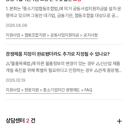
대한 자세한 사항은 제안
시행령 제76조(부정당업자의 입찰참가자격 제한)에 의한 부정당업
요청
서 참조 3. 입찰참가자 제출서류: 붙임
제안
자로 입찰참가자격 제한을 받은 자는 제외(대표자 포함) 다.「소프트
요청
서 참조 4. 낙찰자 결정 방법 입찰참가자로부터 제안서를 제
1. 본회는 「중소기업협동조합법」에 의거 공동사업지원자금을 설치·운
출받아 내부 평가위원회에서 평가한 후, 가격평가점수 합산을 통하여
웨어 진흥법」에 의한 소프트웨어사업자(컴퓨터관련서비스사업) - 최
영하고 있으며 그동안 대기업, 금융기관, 협동조합을 대상으로 공동
우선협상자를 결정합니다. 기타 세부사항은 제안
근년도 결산 신고된 SW사업자 신고확인서 제출 라.「중소기업제품
요청
서를 참고하여
사업지원자금 출연 활동을 지속적으로 전개하고 있습니다.2. 이에 따
2026.04.08
주시기 바랍니다. ※ 재공고에도 불구하고 입찰참가자가 단독응찰일
구매촉진 및 판로지원에 관한 법률」 제9조 제4항 및 같은 법 시행규
라, 공동사업지원자금 출연을 다음과 같이
요청
드리오니, 협동조합의
경우 평가방식을 적합성 평가로 대체할 수 있습니다. 5. 입찰보증금
칙 제5조 제3항에 의한 직접생산확인증명서 소지 업체 - 제품명:소프
지원사업 > 협동조합지원 > 공동사업지원자금 > 공지사항
공동사업 활성화를 통해 중소기업 자발적 성장을 지원할 수 있는 공
납부 및 귀속 입찰참가자는 입찰서류 신청시 입찰금액의 10/100에
트웨어 엔지니어링업(811115), 세부품명:정보시스템개발서비스
동사업지원자금에 많은 관심과 참여를 부탁드립니다. - 다 음 - 가. 출
해당하는 입찰보증금을 입찰보증보험증권 또는 현금으로 본회에 납
(8111159901) 마.「중소기업기본법」 제2조에 따른 중소기업자 및 「소
연혜택 : 세제 혜택 및 출연자 예우 등(붙임 참조)나. 출연방법 : 붙임
경쟁제품 지정이 완료됐더라도 추가로 지정될 수 있나요?
부하여야 합니다. 6. 입찰의 무효 국가를 당사자로 하는 계약에 관한
기업 및 소상공인 지원을 위한 특별조치법」제2조에 따른 소상공인으
양식 작성 후 이메일 송부(cofund@kbiz.or.kr) * 입금계죄번호 :
법률, 동 시행령, 동 시행규칙의 규정에 의합니다. 7. 기타사항 가. 제
로서 「중소기업 범위 및 확인에 관한 규정」에 따라 발급된 “중기업․소
221-449844-04-747(기업은행, 중소기업중앙회)다. 문 의 처 : 중
△「물품목록법」에 따른 물품정보의 변경이 있는 경우 △신산업 제품
안서 평가결과는 본회 홈페이지에서 확인하시기 바랍니다 나. 제안
기업․소상공인 확인서”를 소지한 자 ※ 공동수급(공동이행방식) 허용
요
소기업중앙회 협업사업실(☎02-2124-3221)
개발 촉진을 위해 특별히 필요하다고 인정하는 경우 △관계 중앙행정
청
※ 상기 외 참가자격에 대한 자세한 사항은 제안
서(과업지시서)는 첨부파일을 다운받아 사용하시기 바랍니다. 다.
요청
서 참조 ※ 위 입찰
기관장이
요청
하는 경우 가운데 해당되는 때만 가능합니다.
2026.02.19
입찰참가자는 제안
참가 자격서류 중 유효기간이 명시되어 있는 서류는 제출 마감일 전
요청
서, 용역계약일반조건 등 모든 사항을 숙지하
고 입찰에 참가하여야 합니다. 이를 숙지하지 못한 모든 책임은 입찰
일까지 발급된 것으로 유효기간 내에 있어야 함 3. 입찰참가자 제출
지원사업 > 판로지원 > 중소기업자간 경쟁제도 > FAQ
자에게 있습니다. 라. 제출된 자료의 기재내용이 허위사실로 인정될
서류: 붙임 제안
요청
서 참조 4. 낙찰자 결정 방법 입찰참가자로부터
경우 심사대상으로 제외하고 최종 선정 후에도 자격이 상실됩니다.
제안서를 제출받아 내부 평가위원회에서 평가한 후, 가격평가점수 합
마. 본 입찰에 참가하는 자는 청렴계약 이행을 위해 첨부한 청렴계약
산을 통하여 우선협상자를 결정합니다. 기타 세부사항은 제안
요청
서
입찰 특별유의서 및 청렴계약특수조건을 자세히 알고 입찰에 참가하
를 참고하여 주시기 바랍니다. 5. 입찰보증금 납부 및 귀속 입찰참가
상담센터
2
건
여야 합니다. 바. 기타 세부사항은 제안
자는 입찰서류 신청시 입찰금액의 10/100에 해당하는 입찰보증금을
요청
서 내용을 참고하시기 바