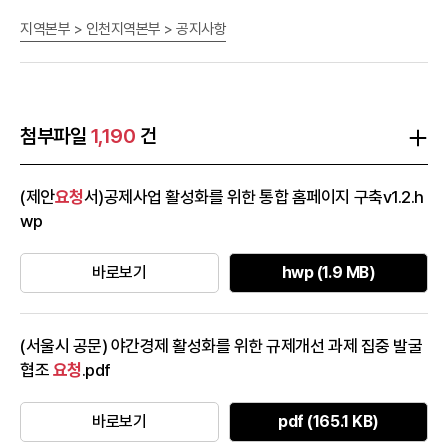
하여 주시고, 선정기준 및 자격요건을 확인하시어 2026.8.14.(금)까
지역본부 > 인천지역본부 > 공지사항
지 후보자를 추천하여 주시기 바랍니다. 제21회 중소기업인대상(최
초 '06년, 現 118명, ) 시상 개요 ○ (훈 격) 인천광역시장 ○ (대 상)
신기술 개발 및 생산성 향상 등 인천시 지역경제 발전과 위상을 높이
는데 모범적으로 이바지한 관내 우수 중소기업인 ○ (규 모) 6점(대
상1, 우수상2, 장려상3) ○ (추천기간) 2026.7.15. ~ 8.14. / 11월 시
첨부파일
1,190
건
상 예정 ○ (추진절차) 추천서 제출→서류 및 현지평가→심사위원회
심사→시상식 개최 ○ (수상특전) 경영안정자금 이자차액 우대 지원,
(제안
요청
서)공제사업 활성화를 위한 통합 홈페이지 구축v1.2.h
지방세 세무조사 3년 유예, 인천시 각종 중소기업 지원사업 가점 부
wp
여 등 붙임 : 1. 제21회 인천광역시 중소기업인대상 시상계획 1부. 2.
제출서류 목록 및 서식 1부. 3. 인천시 공문 사본 1부. 끝.
바로보기
hwp (1.9 MB)
(서울시 공문) 야간경제 활성화를 위한 규제개선 과제 집중 발굴
협조
요청
.pdf
바로보기
pdf (165.1 KB)