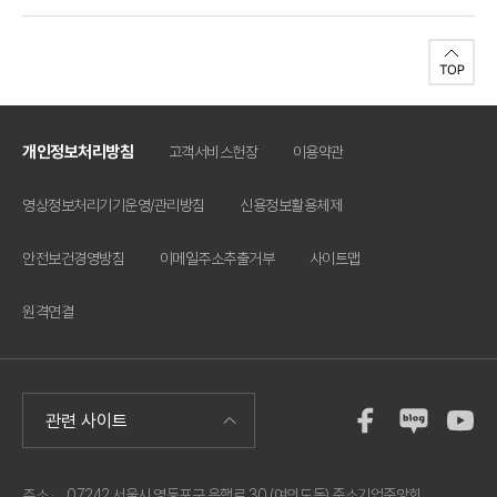
개인정보처리방침
고객서비스헌장
이용약관
영상정보처리기기운영/관리방침
신용정보활용체제
안전보건경영방침
이메일주소추출거부
사이트맵
원격연결
주소 ·
07242 서울시 영등포구 은행로 30 (여의도동) 중소기업중앙회