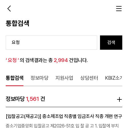
통합검색
검색
‘ 요청 ’
의 검색결과는 총
2,994
건입니다.
통합검색
정보마당
지원사업
상담센터
KBIZ소개
정보마당
1,561
건
[입찰공고(재공고)] 중소제조업 직종별 임금조사 직종 개편 연구
중소기업중앙회 입찰공고 제2026-51호 입 찰 공 고 1. 입찰에 부치