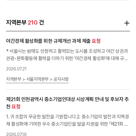
지역본부
210
건
야간경제 활성화를 위한 규제개선 과제 제출
요청
* 서울시는 밤에도 안정하고 활력있는 도시를 조성하고 야간 상권과
관광•문화활동에 활력을 더하기 위한 '야간경제 활성화'에 대해 규제
개선을 추진 중입니다. * 이에 다음과 같이 귀 조합의 야간경제 관련
2026.07.21
규제 애로사항과 제도개선 의견을 제출하여 주시기 바랍니다. - 다 음
지역본부 > 서울지역본부 > 공지사항
- ㅇ 접수기간 : ~ 2026.7.31(금) 까지 *이후에도 제출 가능 ㅇ 발굴
분야 : 야간경제 활성화를 위해 필요한 규제개선 과제 - 예시) 야간관
광 및 문화·축제, 전통시장 및 골목상권, 교통·주차·대중교통 등 야간
제21회 인천광역시 중소기업인대상 시상계획 안내 및 후보자 추
이동 편의, 안전·조명·편의시설 등 야간활동 여건, 기타 ㅇ 제안대상 :
천
요청
중앙부처 규제, 서울시 규제 등 모두 ㅇ 제출방법 : 붙임 1 양식을 작성
하여 이메일(letufree@kbiz.or.kr) 제출 ※ 문의 : 서울지역본부 (02-
1. 귀 조합의 무궁한 발전을 기원합니다.2. 중소기업의 발전과 지역경
2124-4383)
제 활성화에 기여한 우수 중소기업인을 발굴·지원을 위한 「제21회 인
천광역시 중소기업인대상」 시상계획을 안내하오니 조합원사에 홍보
2026.07.16