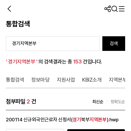
통합검색
검색
‘ 경기지역본부 ’
의 검색결과는 총
153
건입니다.
통합검색
정보마당
지원사업
KBIZ소개
지역본부
첨부파일
2
건
최신순
정확도순
200114 신규외국인근로자 신청서(
경기
북부
지역본부
).hwp