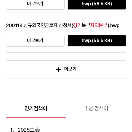
바로보기
hwp (56.5 KB)
200114 신규외국인근로자 신청서(
경기
북부
지역본부
).hwp
바로보기
hwp (56.5 KB)
더보기
인기검색어
추천 검색어
2026二会