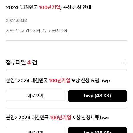
중 하나입니다. Main Color인 KBIZ Red는 중소기업인들의 열정과
30일(목) 까지ㅇ 신청방법 : 홈페이지 온라인 접수 바로가기ㅇ 문의 :
2024 「대한민국
100년
기업
」 포상 신청 안내
역동성을, KBIZ Gray는 중앙회의 신뢰와 안정을 의미합니다. Sub
중소
기업
중앙회
기업
경영정책실 (02-2124-3147)
Color인 KBIZ Light Gray는 Background 컬러로써 KBIZ Red와
2024.03.18
KBIZ Gray의 세련된 적용을 돕는 역할을 합니다. 메인컬러 서브컬러
노란우산 BI 우산 심볼은 언제 어디서 어떻게 닥칠지 모르는 위험으
지역본부 > 경북지역본부 > 공지사항
로부터 소상공인을 지켜주는 견고한 보호를 의미하며, 내부의 노란색
은 노란우산 안에서 밝게 빛나는 소상공인의 희망과 미래를 의미합니
다. * CI파일 다운로드는 PC환경에서만 지원됩니다. CI 활용문의 CI
활용 가이드 및 사용 조건에 대한 질의는 온라인 상담을 이용해 주시
첨부파일
4
건
기 바랍니다. 활용문의
붙임1.2024 대한민국
100년
기업
포상 신청 요령.hwp
바로보기
hwp (48 KB)
붙임2.2024 대한민국
100년
기업
포상 신청서류.hwp
바로보기
hwp (48 KB)