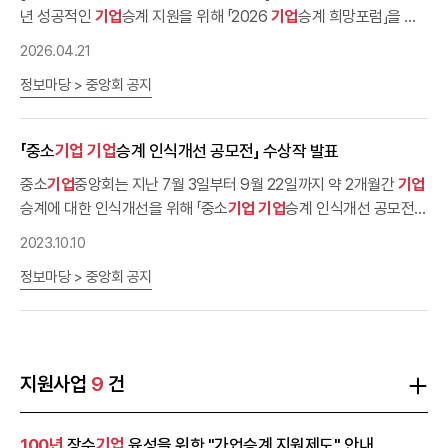
년 성공적인
기업
승계 지원을 위해 「2026
기업
승계 희망포럼」​을 개
최하고 있습니다. 세대의 힘을 모아
100년
기업
으로의 성장 발판을
2026.04.21
만드는 뜻깊은 자리에
기업
승계 1,2세대
기업
인분들의 많은 참여와 관
정보마당 > 중앙회 공지
심 부탁드립니다.ㅇ 주요내용: 강연, 환영만찬, 우수 승계
기업
시상식
등ㅇ 참가비 : 1,2세대 동반참가 70만원 (2인 1실 기준, 독실 사용시
17만원 추가)ㅇ 신청기한 : ~4.30(목)까지ㅇ 신청링크 :
「중소
기업
기업
승계 인식개선 공모전」 수상작 발표
http://kbiz.kr/mZ
중소
기업
중앙회는 지난 7월 3일부터 9월 22일까지 약 2개월간
기업
승계에 대한 인식개선을 위해 「중소
기업
기업
승계 인식개선 공모전」
을 개최하였습니다. 중소
기업
기업
승계 일반인에게는 다소 생소한 주
2023.10.10
제임에도 다채로운 작품들이 다수 접수되었으며, 공정하고 엄격한 심
정보마당 > 중앙회 공지
사를 진행하였습니다. 선정된 수상작은 다음과 같습니다. 응모해주신
참가자 여러분께 진심으로 감사드립니다.○ 수상작 확인 페이지 : -
중소
기업
중앙회 누리집 - 지원사업 -
기업
승계지원 - 가업승계지원
센터 - 미디어자료
https://www.kbiz.or.kr/ko/contents/bbs/list.do?mnSeq=1382
지원사업
9
건
- 중소
기업
기업
승계 인식개선 공모전 누리집 https://family-
business.co.kr/result-01 ○ 영상 부문구분작품명수상자(휴대전화
100년
장수
기업
육성을 위한 "가업승계 지원제도" 안내