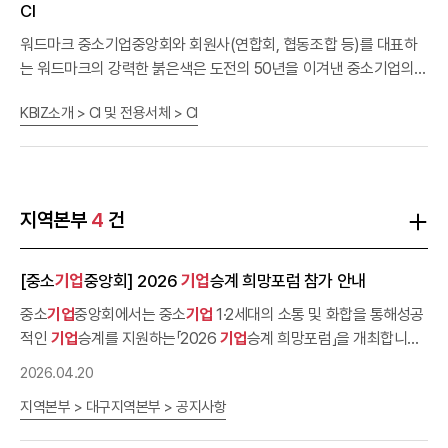
업
의 가치를 잇다, 미래의 희망을 빚다최*성(9979)우수상
기업
승계!
CI
책임을 더하高, 가치를 전하多송*용(2127)우수상(가나다) 가치있는
워드마크 중소기업중앙회와 회원사(연합회, 협동조합 등)를 대표하
선택, 나아가는
기업
, 다함께 성장문*원(6436)우수상
기업
승계 제대
는 워드마크의 강력한 붉은색은 도전의 50년을 이겨낸 중소기업의
로, 중소
기업
대대로, 대한민국 미래로이*연(1109)입선원활한
기업
의지와 열정을 담고 있으며, 굵고 힘있는 서체는 희망 100년을 향한
승계, 대한민국의 업(業)그레이드유*호(0083)입선conti'new' 새로
KBIZ소개 > CI 및 전용서체 > CI
중소기업의 밝은 미래를 의미합니다. K와 BIZ 사이의 숨겨진 화살표
운 미래를 위한 이어짐.정*석(5546)입선
기업
승계! 기술을 전수하다,
는 중소기업중앙회가 663만 중소기업과 함께 대한민국 경제를 이끌
고용을 이어가다권*화(8579)입선가치를 잇는
기업
, 책임이 있는 승
어가겠다는 단합·화합된 리더십을 표현합니다. 로고타입 로고타입은
계!장*화(9122)
산하기관, 지역본부 등 다양한 경우에 적용할 수 있도록 전용서체
(KBIZ한마음체 Medium)로 개발되었습니다. 로고타입은 KBIZ와
지역본부
4
건
함께 혹은 단독으로 활용할 수 있으며 사용시 매뉴얼에 규정된 조합
의 데이터 파일을 정비례로 확대 또는 축소하여 사용합니다. 시그니
[중소
기업
중앙회] 2026
기업
승계 희망포럼 참가 안내
처 시그니처 시스템은 중소기업중앙회 아이덴티티의 핵심인 KBIZ워
드마크와 로고타입을 일정 기준으로 조합한 형태를 말합니다.시그니
중소
기업
중앙회에서는 중소
기업
1·2세대의 소통 및 화합을 통해성공
처를 활용할 시 매뉴얼에 규정된 조합의 데이터 파일을 정비례로 확
적인
기업
승계를 지원하는「2026
기업
승계 희망포럼」을 개최합니
대 또는 축소하여 사용합니다. CI 회원 표기 회원표기의 시그니처 개
다. 세대의 힘을 모아
100년
기업
으로의 성장 발판을 만드는 뜻깊은
2026.04.20
발 시 회원사(협동조합, 연합회 등)명은 전용서체(KBIZ한마음체
자리에조합원사의 많은 참여와 관심 부탁드립니다. ㅇ 주요내용 : 우
Medium)를 사용합니다. 전용 색상 전용색상은 워드마크, 로고타입
지역본부 > 대구지역본부 > 공지사항
수 승계
기업
시상식, 강연, 환영만찬 등ㅇ 참가비 : 1,2세대 동반참가
과 더불어 중소기업중앙회와 회원사의 정체성을 표현하는 주요 요소
70만원 (2인 1실 기준, 독실 사용시 17만원 추가)ㅇ 신청기간 : 4월