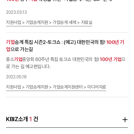
뒷번호)최우수상중소
기업
기업
승계 인식개선황*연(3129)우수상믿
음, 변화, 성장의
기업
승계김*홍(2613)우수상책임을 다하는
기업
승
2023.03.13
계배*미(3023)입선대한민국은 지금부터 시작입니다.(feat.
기업
승
계)문*리(2612)입선중소
기업
승계 인식 숏폼최*성(6734)※ 영상은
지원사업 > 기업승계지원 > 가업승계 세제 > 자료실
심사위원회 결과에 따라 최우수상, 우수상, 입선만 선정 ○ 포스터 부
문구분작품명수상자(휴대전화 뒷번호)대상
기업
승계 퍼즐김*철
기업
승계 특집 시즌2-토크쇼 : (예고) 대한민국의 힘!
100년
기
(6844)최우수상
100년
기업
으로 가는 힘!김*숙(3576)최우수상더
업
으로 가는길
큰 지붕을 올려갑니다. 더 큰 무게를 감당합니다.황*민(5074)우수상
기업
승계 젠가정*준(3143)우수상대한민국 국가경제
기업
승계로 발
중소
기업
중앙회 60주년 특집 토크쇼 대한민국의 힘!
100년
기업
으
전의 퍼즐을 맞추다이*(6594)우수상
기업
의 대를 이을수록 책임감
로 가는 길 예고편입니다.
은 배가 됩니다.조*한(2975)입선다릅니다.(약속)정*준(3143)입선
2022.05.18
그냥 자리가 아닙니다. 30%의 '
기업
가 정신'이 사라질 수 있습니다.
박*곤(1794)입선중소
기업
기업
승계,
기업
의 가치를 잇다!이*
지원사업 > 기업승계지원 > 가업승계지원센터 > 미디어자료
(3400)입선경제성장과 글로벌 장수
기업
을 위한 중요한 첫 페이지윤
*연(8604)입선
기업
승계에 대해 당신은 제대로 알고 있나요?윤*연
(8604)입선대한민국의 경제성장
기업
승계로 이어가다유*웅
(1601)○ 슬로건 부문구분작품명수상자(휴대폰 뒷번호)대상
기업
의
KBIZ소개
1
건
미래를 잇다 성장의 가치를 빚다최*열(7006)최우수상
기업
의 가치
를 잇다, 대한민국을 업(業)그레이드하다유*훈(0404)최우수상
기