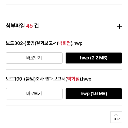
업(23개사), 온라인쇼핑몰(16개), 전국 전통시장(633개) 및 동네슈
퍼(5,000여개) 등 모든 경제주체가 참여하는 대규모 할인·판촉행사​
서울지역 주요 프로그램 ①전통시장별 프로그램(6.26~7.12) :'덕분
에' 챌린지, 그림공모전, 집콕 시장쿡, 경품 및 페이백 행사 등 (※시장
첨부파일
45
건
별 주요행사 붙임파일 참고) ②숭례문·올림픽핸드볼경기장(7.4) : 비
대면 라이브, 언택트 콘서트 등③코엑스(7.10~12) : 라이브스테이션
보도302-(붙임)결과보고서(
백화점
).hwp
(온라인 판매부스, 동행세일 홍보관 등) ​붙임의 파일 참고바랍니다.
바로보기
hwp (2.2 MB)
보도199-(붙임)조사 결과보고서(
백화점
).hwp
바로보기
hwp (1.6 MB)