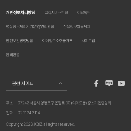
개인정보처리방침
고객서비스헌장
이용약관
영상정보처리기기운영/관리방침
신용정보활용체제
안전보건경영방침
이메일주소추출거부
사이트맵
원격연결
주소 ·
07242 서울시 영등포구 은행로 30 (여의도동) 중소기업중앙회
전화 ·
02 2124 3114
Copyright 2023. KBIZ. all rights reserved.