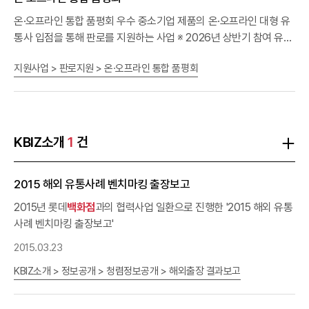
(https://me2.do/xGmUXgA5)4. 문의처 : 중소기업중앙회 소상공
인정책실 (☏02-2124-3173)
온·오프라인 통합 품평회 우수 중소기업 제품의 온·오프라인 대형 유
통사 입점을 통해 판로를 지원하는 사업 ※ 2026년 상반기 참여 유통
사 : 5대 백화점(갤러리아, 롯데, 신세계, 현대, AK), 대형마트(롯데마
지원사업 > 판로지원 > 온·오프라인 통합 품평회
트, 이마트), 온라인플랫폼(11번가, 롯데온, 우아한형제들, 우체국쇼
핑, 쿠팡, 홈앤쇼핑) 목적 온, 오프라인 유통채널 입점을 통한 판로 경
쟁력 제고 지원 지원대상 국내 소재 소비재 제조업 중소기업·소상공
인※ 유통 벤더사는 신청 불가 지원내용 대형 유통사 입점 시 수수료
우대·판촉비 면제·마케팅 지원 등 입점 혜택※ 참여 유통사별로 지원
KBIZ소개
1
건
내용이 상이함 지원절차 연 2회 행사 개최 공고·접수 중소기업중앙회
(1차선정) 서류심사 중소기업중앙회, 유통 대기업 (2차선정) 유통사
2015 해외 유통사례 벤치마킹 출장보고
별 MD 상담 유통 대기업 입점 상담 유통 대기업 참여방법 [중소기업
중앙회 홈페이지 > 행사·이벤트 > 행사신청접수 > 2026년 하반기 온
2015년 롯데
백화점
과의 협력사업 일환으로 진행한 '2015 해외 유통
·오프라인 통합 품평회 참가 업체 모집] 에서 온라인 신청] 온·오프라
사례 벤치마킹 출장보고'
인 통합 품평회 참가 신청 바로가기 담당부서소상공인정책실 전화02
2015.03.23
- 2124 - 3173
KBIZ소개 > 정보공개 > 청렴정보공개 > 해외출장 결과보고