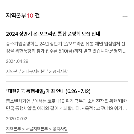
지역본부
10
건
2024 상반기 온-오프라인 통합 품평회 모집 안내
중소기업중앙회는 24년 상반기 온/오프라인 유통 채널 입점업체 선
정을 위한품평회 참가 접수를 5.10(금)까지 받고 있습니다.품평회 참
가유통 채널은 5대
백화점
, 롯데ON, 쿠팡으로모집대상은 국내 소재
2024.04.29
소비재 제조기업(대형가전/가구 제외) 입니다.*선정기업에는 수수료
지역본부 > 대구지역본부 > 공지사항
우대, 판촉비 면제, 마케팅 지원 등 혜택 부여 예정접수방법과 세부사
항은 중소기업중앙회 홈페이지(www.kbiz.or.kr) - [행사 이베트] 란
에서 확인가능하니 많은 기업들의 관심부탁드립니다.감사합니다.
「대한민국 동행세일」 개최 안내 (6.26~7.12)
중소벤처기업부에서는 코로나19 위기 극복과 소비진작을 위한 '대한
민국 동행세일'을 아래와 같이 개최합니다.​ - 목적 : 코로나19 위기 극
복과 소비진작을 위해 대기업에서 소상공인까지 참여하는 민간 협력
2020.07.02
의 전국적 소비 붐과 내수활성화 기반을 마련- 기간 : '20.6.26(금) ~
지역본부 > 서울지역본부 > 공지사항
7.12(일), 17일간- 내용 : 가전, 자동차,
백화점
등 제조·유통분야 대기