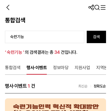
통합검색
검색
‘ 숙련기능 ’
의 검색결과는 총
34
건입니다.
통합검색
행사·이벤트
정보마당
지원사업
지역본
행사·이벤트
1
건
최신순
정확도순