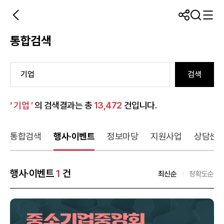
통합검색
검색
‘ 기업 ’
의 검색결과는 총
13,472
건입니다.
통합검색
행사·이벤트
정보마당
지원사업
상담센
행사·이벤트
1
건
최신순
정확도순