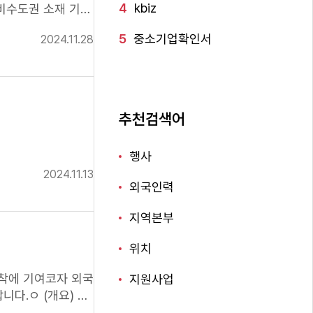
4
kbiz
5
중소기업확인서
2024.11.28
추천검색어
행사
2024.11.13
외국인력
지역본부
위치
착에 기여코자 외국
지원사업
다.ㅇ (개요) 기
 先채용 후 현장훈