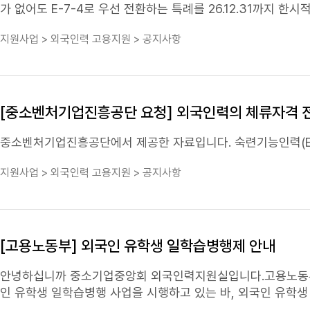
가 없어도 E-7-4로 우선 전환하는 특례를 26.12.31까지 한시적으로 운영 (단, 전환 후 2년 내 한국어 요건 충족 여부 확인)
은 광역지자체장 추천 시
숙련기능
인력 전환 체류요건이 '4년 - 3년' 으로 완화3) 건설업, 외국인근로자 허용인원 산정 기준요건에 시공능력평
지원사업 > 외국인력 고용지원 > 공지사항
액 추가 (현행: 연평균 공사금액 1억당 0.1명 = 개선: 시공능력평가액 1억당 0.4명 병행)자세한 내용은 붙임 파일을 참고 바랍니다.감사합니다.문
의처 : 중소기업중앙회 외국인력 고객센터(1666-5916)
[중소벤처기업진흥공단 요청] 외국인력의 체류자격 전
중소벤처기업진흥공단에서 제공한 자료입니다.
숙련기능
인력(
지원사업 > 외국인력 고용지원 > 공지사항
[고용노동부] 외국인 유학생 일학습병행제 안내
안녕하십니까 중소기업중앙회 외국인력지원실입니다.고용노동
인 유학생 일학습병행 사업을 시행하고 있는 바, 외국인 유학생
업 및 산업계의 수요를 기반으로, 현장실무·이론 양측에서 체