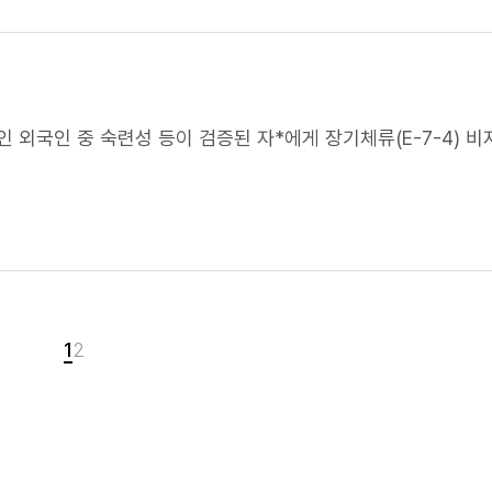
중인 외국인 중
숙련
성 등이 검증된 자*에게 장기체류(E-7-4) 
1
2