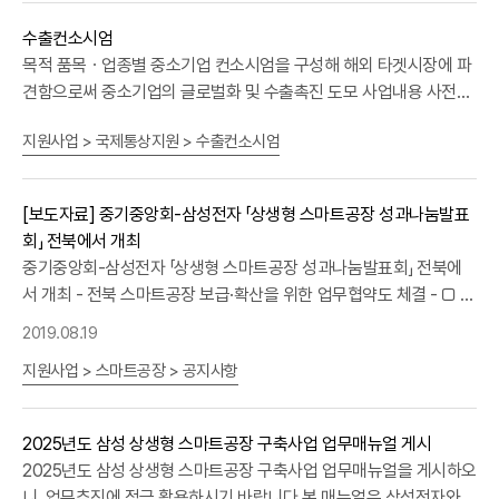
합정보망 바로가기 수요기관 공공구매종합정보망을통해 협동조합에
확인 후 선정(추천심사), SMPP 시스템에서 무작위로 최종 5개 선정
수출컨소시엄
추천요청 공동사업 수행 소기업·소상공인 요청정보 검색 추천신청
(추천) 진행 절차 수요기관이 직접구매 수요기관 (SMPP/나라장터)
목적 품목ㆍ업종별 중소기업 컨소시엄을 구성해 해외 타겟시장에 파
(입찰금액 기재) 협동조합 추천신청 업체의 적합여부 검토 적정업체
추천요청 소기업·소상공인 (SMPP) 추천신청 협동조합 (SMPP) 추
견함으로써 중소기업의 글로벌화 및 수출촉진 도모 사업내용 사전준
추천 수요기관 지명경쟁 공고(나라장터) 낙찰자결정 후 계약 ② 제한
천심사 추천 공공기관 (나라장터) 견적접수 소기업·소상공인 (나라장
비 → 현지파견 → 사후관리 등의 사업단계별 공동 해외시장 개척활
경쟁 : 입찰참가자격으로 공동사업 참여 업체를 명시 나라장터 바로
터) 견적제출 수요기관 (나라장터) 낙찰자 결정 계약 협동조합
지원사업 > 국제통상지원 > 수출컨소시엄
동지원 사전준비 바이어 사전 발굴ㆍ매칭비용, 해외마케팅ㆍ홍보비
가기 <입찰참가자격 예시> ○○협동조합과 「중소기업제품 구매촉진
(SMPP) 계약결과 입력 조달청에 구매의뢰* 13개 조합의 10개 업종
및 컨텐츠 제작비 등 지원 현지파견 해외전시회 또는 수출상담회 참
및 판로지원에 관한 법률 시행규칙」 제1조의2에 따른 '△△공동사
·141개 세부품명을 대상으로 시행(~2027.12.31.) 공공기관 (나라장
가시 필요한 임차비, 장치비 등의 경비 지원 사후관리 해외바이어 국
업'에 참여한 소기업 또는 소상공인 수요기관 제한경쟁 공고(나라장
터) 조달청에 계약요청 조달청 (나라장터) 계약 요청 확인 조달청
[보도자료] 중기중앙회-삼성전자 「상생형 스마트공장 성과나눔발표
내 초청 관련 비용, 바이어 신용조사비, 샘플발송비 등 지원 사전준비
터) 공동사업 수행 소기업·소상공인 입찰 참여 수요기관 낙찰자결정
(SMPP) 추천요청 소기업·소상공인 (SMPP) 추천신청 협동조합
회」 전북에서 개최
바이어 사전 발굴, 해외마케팅 및 홍보 현지파견 해외전시회, 수출상
후 계약 조달청에 위탁구매 요청 관련법령 : 「조달사업법」 제11조, 「조
(SMPP) 추천심사 추천 조달청 (나라장터) 견적 공고 소기업·소상공
중기중앙회-삼성전자 「상생형 스마트공장 성과나눔발표회」 전북에
담회 사후관리 해외바이어국내초청 상담회 사업경과 2006년 수출
달사업법 시행령」 제11조, 「공공기관에 운영에 관한 법률」 제44조 등
인(나라장터) 견적 제출 조달청 (나라장터) 낙찰자 결정 계약 협동조
서 개최 - 전북 스마트공장 보급·확산을 위한 업무협약도 체결 - □ 중
컨소시엄 시범 도입 2008년 수출컨소시엄 도입ㆍ시행 2011년 무역
운영근거 : 조달청 「소기업 및 소상공인 참여」 공동사업 제품 구매처
합 (SMPP) 계약결과 입력
소기업중앙회(회장 김기문)는 13일(화) 14시 전북 완주에 위치한 대
촉진단 파견사업으로 편입 * 무역촉진단 : 해외전시회, 시장개척단,
2019.08.19
리지침 수요기관 조달청에 위탁구매 요청(지명·제한경쟁 등 명시) 조
륜산업(이주협 대표)에서 「상생형 스마트공장 성과나눔 발표회」 및
수출컨소시엄으로 구성 2017년 무역촉진단 파견사업에서 분리
달청 지명 또는 제한경쟁으로 공고 공동사업 수행 소기업·소상공인
지원사업 > 스마트공장 > 공지사항
「전북 스마트공장 보급‧확산을 위한 업무협약식」을 개최했다고 밝혔
2019년 수출컨소시엄 사업 통합 개편 2020년 비대면 온라인 사업
요청정보 검색 추천신청 또는 입찰참여 조달청 (지명경쟁의 경우) 랜
다. □ 성과나눔 발표회는 상생형 스마트공장 지원사업으로 생산성이
도입(코로나19 영향으로 20-21년 한시운영) 사업경과 기존 전시회
덤 추천방식 낙찰자결정 후 계약 위탁구매 가능 범위 조달청에 위탁
향상된 사례를 동종 업계의 중소기업이 쉽게 벤치마킹 할 수 있도록
파견 전시회 단체참가바우처 무역촉진단 무역촉진단 내수기업의 수
2025년도 삼성 상생형 스마트공장 구축사업 업무매뉴얼 게시
구매 요청 표입니다. 구분 적용금액 적용대상(공동사업) 중기간 경쟁
마련된 행사이다. ㅇ 이날 행사에는 △전라북도 △전북지방중소벤처
출기업화 사업경과 기존 수출컨소시엄 지원대상 「중소기업기본법」
2025년도 삼성 상생형 스마트공장 구축사업 업무매뉴얼을 게시하오
제품 추정가격 20억원 미만, 우수단체표준은 50억원 미만 지명경쟁
기업청 △중소기업중앙회 전북지역본부 △삼성전자 △전북테크노
제2조에 따른 국내 '중소기업' 수행주체(주관단체) 업종별 중소기업
니, 업무추진에 적극 활용하시기 바랍니다.본 매뉴얼은 삼성전자와