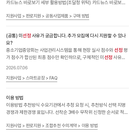
카드뉴스 바로보기 세부 활용방법(조달청 위탁) 카드뉴스 바로보기
지역경쟁과 제한경쟁 지명경쟁과 제한경쟁 표입니다. 지명경쟁 제한
지원사업 > 판로지원 > 공동사업제품 > 구매 방법
경쟁 중소기업제품 공공구매종합정보망(SMPP)을 통해 협동조합으
로부터 추천받은 5개 이상의 업체를 대상으로 계약이행능력심사 등
을 통해 낙찰자를 결정하는 방식 입찰공고 시 입찰참가자격을 '공동
(공통) 미
선정
사유가 궁금합니다. 추가 모집에 다시 지원할 수 있나
사업에 참여한 소기업·소상공인'으로 제한한 후 응찰업체를 대상으로
요?
계약이행능력심사 등을 통해 낙찰자를 결정하는 방식 수요기관이 요
중소기업중앙회는 사업관리시스템을 통해 현장 실사 점수와
선정
평
청한 업체 수만큼 심사에 참여 가능 해당 공동사업을 수행하는 모든
가 점수가 합산된 최종 점수만 확인하므로, 구체적인 미
선정
사유나
업체가 참여 가능 신속한 계약 체결 가능, 연간 추천횟수와 계약한도
상세 평가 내용은 알 수 없습니다. 이 점 너른 양해 부탁드립니다.추가
에 근거하여 추천하기 때문에 공동사업 업체들에 기회를 공정하게 배
2026.07.06
모집이 진행될 경우 재지원이 가능합니다. 다만, 기존 사업계획서의
분 가능 해당 공동사업 수행하는 전체 업체가 경쟁하기 때문에 상대
지원사업 > 스마트공장 > FAQ
추진 내용 및 예산안 등을 반드시 수정·보완하여 제출하셔야 합니다.
적으로 경쟁 범위가 넓으며, 더 많은 업체 비교·검토 가능 (지명경쟁)
기존 사업계획서를 수정 없이 그대로 제출하실 경우, 별도의 평가 없
선착순 방식과 3배수 무작위 방식 (지명경쟁) 선착순 방식과 3배수
이 부적격 처리될 수 있습니다.
무작위 방식 표입니다. 선착순 방식 3배수 무작위 방식 신청한 순서
이용 방법
로 적격여부 확인 후 추천업체 선정 신청한 순서로 추천 업체수의 3
이용방법 추천방식 수요기관에서 추청 요청 시, 추천방식 선택 지명
배수를 선정한 후 시스템에서 랜덤 방식으로 최종 추천업체 선정ex)
경쟁과 제한경쟁 표입니다. 선착순 3배수 무작위 신청한 순서로 적격
5개 추천 요청 시, 15개 업체를 선착순으로 적격여부 확인 후 선정,
여부 확인 후(추천심사), 요청받은 업체 수만큼 선정(추천) 신청한 순
SMPP 시스템에서 자동 랜덤으로 최종 추천업체 5개 선정 ① 지명경
지원사업 > 판로지원 > 조합추천 수의계약 > 이용 방법
서로 요청받은 업체 수의 3배수를 선정한 뒤, 시스템에서 무작위로
쟁 : 조합이 최소 5개 이상의 공동사업 참여 업체를 추천 공공구매종
최종 선정 ex)5개 추천 요청 시 : 15개 업체를 선착순으로 적격여부