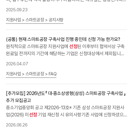
은 고시금액(2.3억원) 미만에 한해 위탁 가능 추정가격 20억원 이상
파크 △중소벤처기업진흥공단 전북본부 △한국표준협회 전북본부
단체(조합, 협회 등), 민간전문기업 및 수출유관기관 등 관리기관 중
함께하는 상생형 고도화, 지자체 기초, 식품업 고도화 세 가지 사업에
구매 시 수요기관 자체구매 가능 ①공공 R&D 중심형 협업사업 ②기
등 7개 기관이 전북 스마트공장 보급·확산 촉진을 위한 업무협약을
2025.09.23
소기업중앙회 추진절차 계획수립및 공고 중소벤처기업부 주관단체
대해 다루고 있습니다.상세 내용은 아래와 같으며, 주요 문의사항인
술·품질 인증을 보유한 공동상표(NEP, NET, 조달우수제품, 성능인
맺었으며, ㅇ △송하진 전북도지사 △두완정 중소기업중앙회 전북중
모집ㆍ선정 중소기업중앙회 참여기업 모집 주관단체 사업수행 주관
지원사업 > 스마트공장 > 공지사항
사업진행, 협약변경, 완료단계, 자주 물어보는 질문 등에 대해 상세하
증 등) ③심의위원회 승인 특허권 활용사업 ④기술혁신 촉진사업 ⑤
소기업회장 △김종호 삼성전자 사장 △양찬회 중소기업중앙회 혁신
단체 평가 및 사후관리 중소기업중앙회 지원성과 지원성과 구분
게 설명되어 있습니다.제1편 사업 개요Ⅰ. 대중소 상생형 스마트공장
우수단체표준* 용역의 경우 일반 단체표준 허용 일반제품 추정가격
성장본부장 △김광재 전북중소벤처기업청장이 참석하였다. □ 우수
2021년 2022년 2023년 2024년 2025년 지원예산(억원) 103.9
구축사업 개요Ⅱ. 중소기업중앙회 스마트공장 구축사업 추진절차도
고시금액(2.3억원) 미만 위탁구매 가능범위가 아닌 경우, 자체구매하
구축 사례로
선정
된 대륜산업은 1994년에 설립된 환기시스템 및 플
(공통) 현재 스마트공장 구축사업 진행 중인데 신청 가능 한가요?
141.1 141.1 158.5 158.5 지원사업수(개) 83 74 73 77 79 참여기업
Ⅲ. 사업별·지원 유형별 신청가능 여부제2편 삼성 스마트공장 구축사
시면 됩니다.(위탁구매 의무 기관은 조달청 확인 필요) 인쇄·광고물
라스틱 환풍기 제조업체로 품질/생산성혁신, 창고/물류혁신, MES 및
원칙적으로 스마트공장 지원사업에
선정
된 이후부터 협약서상 구축
수(개) 1,602 1,204 1,343 1,356 1,219 주관단체 모집 공고 해외전
업Ⅰ. 「2025년 삼성 스마트공장 구축사업」 총괄Ⅱ. 신청단계Ⅲ.
선정
단
품목 공동상표 인증요건 면제(단, MAS 미등록 품목인 경우에 한함)
ERP 구축 등을 이룸으로써 스마트공장의 성공적인 구축사례로 평가
완료일 전까지의 기간에 해당하는 기업은 신청대상에서 제외됩니다.
시포털 홈페이지 바로가기 담당부서국제통상실 글로벌성장팀 전화
계Ⅳ. 사업단계Ⅴ. 완료단계제3편 공통 유의사항Ⅰ. 협약변경 주요사항
받는 업체다. ㅇ 제조현장 혁신활동을 위해 삼성전자 소속의 멘토가
또한, [사업관리시스템] 상에서도 중복 신청에 해당하는 경우에는 신
02-2124-3291~3294
및 변경 절차Ⅱ. 스마트공장 사후관리 및 유의사항Ⅲ. 자주 물어보는
2026.04.07
파견되어 조립라인 lay-out 재배치, 자재관리 표준화, 조립라인/다단
청이 제한되어 추가 신청 할 수 없습니다.
질문(참고) 지원사업 진행 절차
Rack 위치 최적화, 물류창고 이동식 안전 사다리 적용, 다단대차 적
지원사업 > 스마트공장 > FAQ
용 등 40건 이상의 제조현장 개선이 이루어졌고, 스마트공장 시스템
으로 사업변화에 대응 가능한 ERP 시스템을 구축하여 Data 입력 시
[추가모집] 2026년도『 대·중소상생형(삼성) 스마트공장 구축사업 』
간 및 서류작업시간 감소, 생산현장 실시간 정보처리가 가능해졌다.
추가 모집공고
ㅇ 이러한 노력 덕분에 불량률 59% 감소 및 매출 전년 대비 22억 증
중소기업중앙회 공고 제2026-13호※ 기존 삼성 스마트공장 지원사
가 등의 성과가 발생하였으며, 고용인원도 구축 전 66명에서 구축 후
업(2026) 미
선정
기업 재신청 시 유의사항기존 사업에 신청하셨으
86명으로 증가했다. □ 이날 행사에 참석한 두완정 중소기업중앙회
나 미
선정
된 기업이 금번 추가모집에 재신청하실 경우, 반드시 사업
전북중소기업회장은 “성과나눔 발표회를 통해 스마트공장 구축을 희
2026.06.26
계획서의 추진 내용 및 예산안 등을 수정·보완하여 제출하셔야 합니
망하는 중소기업이 쉽게 다가서고, 대기업의 제조현장 혁신 노하우를