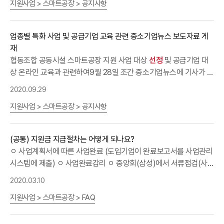
지원사업 > 스마트공장 > 공지사항
다.기존 사업계획서를 수정 없이 그대로 제출하실 경우, 별도의 평가
공유하여 중소기업에게 실질적으로 도움이 되기를 바란다”며 ㅇ “오
없이 부적격 처리될 수 있음을 유의하여 주시기 바랍니다.재신청 기
늘 업무협약을 통해 전라북도와 유관기관들이 협력한다면 전북 지역
업의 경우 기존 제출 대비 주요 변경 사항 요약표를 작성해 사업계획
중소기업들의 스마트공장 보급·확산에 큰 도움이 될 것으로 기대된
업종별 특화 사업 및 공급기업 교육 관련 중소기업뉴스 보도자료 게
서 마지막 페이지에 첨부 (별도 양식 없음)-- 관련 문의는 카카오톡
다”고 밝혔다. □ 한편 중기중앙회는 향후에도 스마트공장을 통한 일
재
플러스친구 "스마트공장지원실"로 상담하시면 빠르게 처리됩니다.
자리 개선, 제조노하우 전수, 판로지원 등의 성과나눔 발표회를 다양
협동조합 공동시설 스마트공장 지원 사업 대상
선정
및 공급기업 대
http://pf.kakao.com/_PQxdHj (클릭하면 브라우져 통해 연결됩니
한 방식으로 개최할 예정이며, 상생형 스마트공장 성과나눔 발표회
상 온라인 교육과 관련하여9월 28일 조간 중소기업뉴스에 기사가 게
다)
세부내용은 추후 사례집과 유튜브로 제작되어 도입을 희망하는 기업
재되어 이를 공유해드리오니, 많은 관심 부탁드립니다.감사합니다.
2020.09.29
에게 공개할 예정이다. 붙 임 : 행사 사진
지원사업 > 스마트공장 > 공지사항
(공통) 지원금 지급절차는 어떻게 되나요?
​ㅇ 사업계획서에 따른 사업완료 (도입기업이 완료보고서를 사업관리
시스템에 제출) ㅇ 사업완료감리 ㅇ 중앙회(삼성)에서 서류점검(사
업계획서/
선정
/계약/완료/대금청구 등 전반) ㅇ 중소기업중앙회 →
2020.03.10
공급기업으로 지원금 지금
지원사업 > 스마트공장 > FAQ