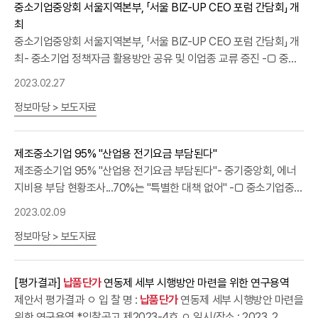
통‧협력에 최선을 다하겠다”고 말했다. □ 한편, 서울지역 협동조합
중소기업중앙회 서울지역본부, 「서울 BIZ-UP CEO 포럼 간담회」 개
는 응답이 70.6%(만족 49.0%+매우 만족 21.6%)로 '불만족'
상근이사협의회는 중소기업협동조합 애로 해소를 통한 협동조합 공
최
29.4%(불만족 23.6+매우 불만족 5.8%)를 크게 상회했다. - 정부가
동이익 실현을 위해 1975년에 설립‧운영되고 있다. 끝.
중소기업중앙회 서울지역본부, 「서울 BIZ-UP CEO 포럼 간담회」 개
가장 잘한 중소기업 정책(복수응답)으로는 △근로시간 유연화 등 노
최- 중소기업 정책자금 활용방안 공유 및 이업종 교류 증진 -□ 중소
동개혁 원칙 수립(57.0%)을 첫 손으로 꼽으며, 이어 △
납품단가
연
기업중앙회 서울지역본부(지역본부장 장윤성)는 27일(월) 중소기업
동제 법제화 등 제값받기 환경조성(44.2%) △기업을 힘들게 하는 규
2023.02.27
DMC타워에서 '중소기업 정책자금 지원 제도' 및 '중소기업 현안문
제개선 노력(30.2%) 등 순으로 응답했다. ㅇ 한국경제가 당면한 최
정보마당 > 보도자료
제'를 공유하기 위해 「서울 BIZ-UP CEO 포럼 간담회」를 개최했다고
우선 해결과제로는 △경직된 노동시장(34.0%) △저출산‧고령화 심
밝혔다. ㅇ 이날 간담회에서는 20명의 포럼회원 CEO가 참석해 기업
화(20.8%) △과도한 규제(19.4%)를, - 중소기업의 당면 애로사항
승계,
납품단가
연동제 등 중소기업 주요 현안에 대해 토론하는 시간
(복수응답)으로는 △원자재 가격 인상(47.0%) △인력난 심화
제조중소기업 95% "산업용 전기요금 부담된다"
을 가지고, 외국인력·스마트공장 지원제도(중기중앙회) 및 중소기업
(46.4%) △인건비 상승(39.8%) 등을 꼽았다. □ 중기중앙회는 조
제조중소기업 95% "산업용 전기요금 부담된다"- 중기중앙회, 에너
정책자금 활용방안(이광진 중소벤처기업진흥공단 서울지역본부장)
사결과를 바탕으로 최근 중소기업을 둘러싼 경제환경을 분석하고 정
지비용 부담 현황조사...70%는 "특별한 대책 없어" -□ 중소기업중앙
에 대한 설명도 이어졌다. □ 「서울 BIZ-UP CEO 포럼」은 중소기업
부가 중소기업의 역동성 회복을 위해 추진해야 할 6대 분야(△고용
회(회장 김기문)는 지난 1.4~27일 309개 제조중소기업을 대상으로
인대회 표창 수상기업, 장수·혁신 중소기업 등 모범 중소기업으로 구
2023.02.09
친화적 노동개혁 추진 △대‧중소기업 상생문화 정착 △중소기업 성장
실시한 「에너지비용 부담 현황조사」 결과를 2.9(목) 발표했다. □ 조
성된 단체로 회원 간 이업종 교류 및 경영애로 공동 대응을 위해
및 투자 촉진 △중소기업 금융정책 선진화 △중소기업 수출 활성화
정보마당 > 보도자료
사결과, 현재 산업용 전기요금에 대해 부담이 된다는 응답이 94.9%
2016년부터 운영되고 있다. □ 윤추황 「서울 BIZ-UP CEO 포럼」 회
△협동조합의 중소기업 성장 플랫폼화) 15개 실행과제를 제시했다.
에 달했으며, '매우부담'으로 응답한 기업도 50.2%에 이르는 것으로
장(㈜에이에스엔 대표이사)은 “이번 간담회는 회원 간 친목 및 정보
ㅇ 먼저 [고용친화적 노동개혁 추진] 과제로 주52시간제 유연화 및 8
나타났다. ㅇ 전기요금 인상 대응계획으로는 △'특별한 대책 없음'이
교류가 활성화되고, 정부의 중소기업 정책자금 지원정책에 대해 회원
[평가결과]
납품단가
연동제 세부 시행방안 마련을 위한 연구용역
시간 추가연장근로제 항구 적용과 함께 외국인 근로자 쿼터제 폐지
69.9%로 가장 높게 나타났으며, 다음으로 △'냉·난방, 조명 등 비핵
들과 함께 공유할 수 있는 뜻깊은 자리가 되었다”며, “이를 계기로 서
제안서 평가결과 ㅇ 입 찰 명 :
납품단가
연동제 세부 시행방안 마련을
및 중소기업 고용지원 정책 강화 등을 제안했다. ㅇ 또한 [대‧중소기
심 사용량 절감'(30.7%), △'고효율설비 설치 또는 도입계획 수
울 BIZ-UP CEO 포럼의 최대 강점인 이업종 네트워킹이 강화되기를
위한 연구용역 *입찰공고 제2023-4호 ㅇ 일시/장소 : 2023. 2.