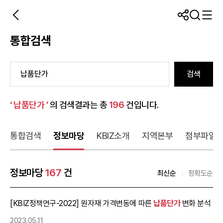
통합검색
검색
‘ 납품단가 ’
의 검색결과는 총
196
건입니다.
통합검색
정보마당
KBIZ소개
지역본부
첨부파일
정보마당
167
건
최신순
정확도순
[KBIZ정책연구-2022] 원자재 가격변동에 따른
납품단가
변화 분석
2023.05.11