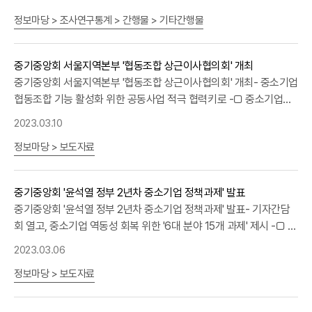
정보마당 > 조사연구통계 > 간행물 > 기타간행물
중기중앙회 서울지역본부 '협동조합 상근이사협의회' 개최
중기중앙회 서울지역본부 '협동조합 상근이사협의회' 개최- 중소기업
협동조합 기능 활성화 위한 공동사업 적극 협력키로 -□ 중소기업중
앙회 서울지역본부(본부장 장윤성)는 3.10(금) 서울 상암동 중소기
2023.03.10
업DMC타워에서 '서울지역 중소기업협동조합 상근이사협의회(회장
정보마당 > 보도자료
서울경인가구공업협동조합 장영진 상근이사) 간담회'를 개최했다고
밝혔다. ㅇ 이날 간담회에서 상근이사들은 서울시의 중소기업협동조
합 육성 지원사업을 비롯해 협동조합 기능활성화 방안을 논의하고,
중기중앙회 '윤석열 정부 2년차 중소기업 정책과제' 발표
협동조합 공동사업, 조합 간 협업사업에 적극 참여하기로 했다. ㅇ 아
중기중앙회 '윤석열 정부 2년차 중소기업 정책과제' 발표- 기자간담
울러 △조합추천 수의계약 △소기업 공동사업 우선구매 △
납품단가
회 열고, 중소기업 역동성 회복 위한 '6대 분야 15개 과제' 제시 -□ 중
연동제 등 중소기업 판로 확대를 위한 제도에 회원 조합원사 참여를
소기업중앙회(회장 김기문)는 3.6(월) 여의도 중기중앙회에서 기자
적극 독려키로 의견을 모았다. □ 장영진 서울지역 중소기업협동조합
2023.03.06
간담회를 개최하고 '윤석열 정부 2년차 중소기업 정책과제'를 발표했
상근이사협의회장은 “본격적인 엔데믹 시대를 맞아 협동조합의 역할
정보마당 > 보도자료
다. □ 먼저, 중기중앙회는 지난 2.17~28일 중소기업 500개사를 대
이 어느 때보다 강조되는 시점”이라며, “조합 활성화와 조합원사의
상으로 실시한 '현장이 원하는 중소기업 정책과제 의견조사' 결과를
안정적 성장 두 마리 토끼를 잡기 위해 상근이사들 간 정보 교류와 소
발표했다. ㅇ 조사에 따르면 정부의 중소기업 정책에 대해 만족한다