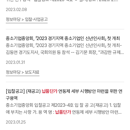
업 상생문화 정착]을 위해
납품단가
연동제 관련 상생협력법‧하도급
립'(7.1%) 등의 순으로 조사됐다. ㅇ 전기요금 인상과 관련, 현재 에너
바란다”고 말했다. □ 장윤성 중기중앙회 서울지역본부장은 “포럼 회
7(화) 10:30 / 비전룸 ㅇ 평가방법 : PT심사 ㅇ 평가위원 : 5명(내부)
법 시행령에 중소기업계 의견을 적극 반영할 것과 다수공급자계약
지 사용량이 △''반드시 필요한 수준이며 더 이상 절감할 수 없음'으로
2023.02.08
원사의 판로개척 홍보 및 현장 경영컨설팅 등을 적극 지원하겠다”며
ㅇ 평가결과순 번업체명기술점수(점)가격점수(점)총점(점)비고1고
(MAS) 2단계 경쟁 기준금액 및 낙찰하한율 상향 등을 주문했다. ㅇ
응답한 기업은 51.5%에 달했으며, △'인상폭 만큼 절감할 것'으로 응
향후 계획을 밝혔다. 붙임 : 행사사진 1부. 끝.
정보마당 > 입찰·사업공고
***73.2-73.21순위2한***63.8--점수미달 ※우선협상대상자 기준
이어 [중소기업 성장 및 투자 촉진]을 위한 △업종변경 제한요건 폐
답한 기업은 4.2%에 불과했다.ㅇ 또한, 전기요금 인상분을
납품단가
점수(기술평가) : 68.0점 ※본회 제안서 평가 공개기준에 따라 제안서
지 등 중소기업 기업승계 활성화 △뿌리 중소기업 전용 전기료 도입
에 반영하고 있냐는 질문에는 응답기업의 12.9%만 반영하고 있는 것
(기술+가격) 평가 결과를 공개 합니다. ※개인정보, 영업비밀 등 사유
과 함께 [중소기업 금융정책 선진화]를 위한 △금융권 예대마진 축소
으로 조사됐다. □ 전기요금 절감에 있어 가장 큰 애로사항은 △'산업
중소기업중앙회, 「2023 경기지역 중소기업인 신년인사회」 첫 개최
에 따라 가격정보는 공개하지 않으며, 우선협상대상자 및 미선정 여
△국내 시중은행의 투자은행(IB) 겸업 허용 등 방안을 제시했다. ㅇ
용 전기요금 상승 추세 지속(과도한 속도)'이 42.4%로 가장 높게 나
중소기업중앙회, 「2023 경기지역 중소기업인 신년인사회」 첫 개최-
부는 개별 안내합니다.
이와 함께 [중소기업 수출 활성화]에는 △ 수출 중소기업에 해외인증
타났고, 다음으로 △'설비 특성상 24시간 가동이 불가피함'(19.7%),
김동연 경기도지사, 국회의원 등 참석 -- 김기문 회장, "과감한 규제
취득 및 마케팅 지원 확대 등이, [협동조합의 중소기업 성장 플랫폼
△'예측 불가능한 거래처의 발주패턴'(16.8%) 등의 순으로 조사됐다.
개혁을 통한 지역 중소기업 활력회복" 당부 - □ 중소기업중앙회(회
2023.01.31
화]에는 △공정거래법상 협동조합 공동행위 허용기준 명확화 등의
□ 가장 도움이 될 것 같은 지원 정책은 △'중소기업 전용요금제 등 요
장 김기문)는 31일 수원 라마다프라자호텔에서 지자체, 국회, 중소기
내용이 담겼다. □ 김기문 중기중앙회장은 “중소기업들은 코로나 이
금개선'이 82.5%로 가장 높게 나타났고, 다음으로 △'노후기기 → 고
정보마당 > 보도자료
업계 등 경기지역 각계 주요인사 500여 명이 참석한 가운데 「2023
후 원자재가격 폭등과 인력난, 최근의 고금리까지 힘든 시간을 보내
효율기기 교체 지원'(27.2%), △'태양광 등 에너지 보조설비 도
경기지역 중소기업인 신년인사회」를 개최했다. ㅇ 중소기업인 신년인
고 있다”며, ㅇ “경제위기를 극복하고 중소기업의 역동성 회복을 위
입'(14.2%) 등의 순으로 응답했다. ㅇ 특히, 전기요금 개선과 관련해
사회는 정부, 국회, 중소기업계의 주요 인사들이 한자리에 모여 새해
[입찰공고] (재공고)
납품단가
연동제 세부 시행방안 마련을 위한 연
해 △확실한 노동‧규제개혁 추진 △
납품단가
연동제 및 기업승계 지
가장 시급한 부분으로 △'전력산업기반기금 부담금 인하(전기요금의
결의를 다지고 중소기업인들의 사기를 진작하는 신년하례의 장으로
구용역
원제도 완성도 제고 △중소기업 성장플랫폼으로서 협동조합 활성화
3.7%)'가 55.7%로 가장 높게 나타났고, 다음으로 △'계절별 요금 조
호남권, 영남권, 충청권 등 권역별로 개최하고 있다. ㅇ 경기도는 전국
중소기업중앙회 입찰공고 제2023-4호 입 찰 공 고(재공고) 1. 입찰
가 필요하다”고 말했다. 붙 임 : 1. 기자간담회 자료(중소기업 정책과
정'(21.6%), △'시간대별 요금 조정'(16.1%) 등 순이었다. □ 양찬회
에서 가장 많은 184만 개의 중소기업이 소재하고 있음에도 그동안
에 부치는 사항 가. 용 역 명 :
납품단가
연동제 세부 시행방안 마련을
제 조사결과 등) 1부.2. 김기문 중기중앙회장 인사말 1부.3. 행사사진
중기중앙회 혁신성장본부장은 “빠르면 다음 주 부터 산업현장에서는
수도권에 포함해서 개최했으나, 금년에는 경기지역 7개 중소기업단
위한 연구용역 나. 용역기간 : 계약체결일로부터 3개월 다. 용역내용 :
1부. 끝.
1분기 전기요금 인상분이 반영된 요금고지서를 받아보게 되는데, 본
체*와 뜻을 모아 최초로 경기지역 신년인사회를 개최하게 됐다. *(7
2023.01.25
제안요청서 참조 라. 사업예산 : 50,000,000원 (부가세 포함) 마. 계
격적인 제조업 경기침체의 신호탄이 될 우려가 있다”며 ㅇ “중소기업
개 단체) 경기중소벤처기업연합회, 중소기업융합경기연합회, 경기벤