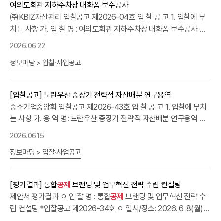
여의도회관 지하주차장 내화폼 보수공사
로서 「중소기업 범위 및 확인에 관한 규정」에 따라 발급된 “중기업․소
㈜KBIZ자산관리 입찰공고 제2026-04호 입 찰 공 고 1. 입찰에 부
기업․소상공인 확인서”를 소지한 자 ※ 공동수급(공동이행방식) 허용
치는 사항 가. 입 찰 명 : 여의도회관 지하주차장 내화폼 보수공사 나.
※ 상기 외 참가자격에 대한 자세한 사항은 제안요청서 참조 ※ 위 입찰
공사내용 : 도면 및 공사시방서, 입찰유의서 참조 다. 소 재 지 : 서울특
참가 자격서류 중 유효기간이 명시되어 있는 서류는 제출 마감일 전
2026.06.22
별시 영등포구 은행로 30, 중소기업중앙회 라. 공사(계약) 기간 : 계
일까지 발급된 것으로 유효기간 내에 있어야 함 3. 입찰참가자 제출
정보마당 > 입찰·사업공고
약체결일로부터 2026.10.31까지 2. 입찰 방법 : 제한경쟁입찰(총액),
서류: 붙임 제안요청서 참조 4. 낙찰자 결정 방법 입찰참가자로부터
적격심사 3. 입찰일정 및 장소구 분기 간장 소입찰등록기간
제안서를 제출받아 내부 평가위원회에서 평가한 후, 가격평가점수 합
2026.06.22(월)~2026.07.03(금) 17:00한서울시 영등포구 은행로
산을 통하여 우선협상자를 결정합니다. 기타 세부사항은 제안요청서
[입찰공고] 노란우산 중장기 전략적 자산배분 연구용역
30 중소기업중앙회2층 ㈜KBIZ자산관리현장 설명일2026. 06. 30.
를 참고하여 주시기 바랍니다. 5. 입찰보증금 납부 및 귀속 입찰참가
중소기업중앙회 입찰공고 제2026-43호 입 찰 공 고 1. 입찰에 부치
(화) 11:00서울시 영등포구 은행로 30 중소기업중앙회2층 희망룸
자는 입찰서류 신청시 입찰금액의 10/100에 해당하는 입찰보증금을
는 사항 가. 용 역 명: 노란우산 중장기 전략적 자산배분 연구용역 나.
(회의장)입 찰 일 자2026. 07. 08.(수) 14:00서울시 영등포구 은행
입찰보증보험증권 또는 현금으로 본회에 납부하여야 합니다. 6. 입찰
용역기간: 계약체결일로부터 5개월 다. 용역내용: 제안요청서 참조
로 30 중소기업중앙회2층 희망룸(회의장) 4. 참가자격 가. 다음 각
2026.06.15
의 무효 국가를 당사자로 하는 계약에 관한 법률, 동 시행령, 동 시행
라. 사업예산: 150,000,000원 (부가세 포함) 마. 계약방법: 제한경
호의 면허자격를 입찰일(낙찰자는 계약체결일)까기 당해 자격을 계
규칙의 규정에 의합니다. 7. 기타사항 가. 제안서 평가결과는 본회 홈
정보마당 > 입찰·사업공고
쟁입찰, 협상에 의한 계약 바. 공고기간 및 제안서 제출일시 ㅇ 공고기
속 유지한 업체이어야 합니다. ① 「국가를 당사자로 하는 계약에 관한
페이지에서 확인하시기 바랍니다 나. 제안요청서(과업지시서)는 첨
간: 2026. 6. 15.(월) ~ 6. 22.(월) ㅇ 제안서 제출일시 및 장소:
법률」 제27조 제1항의 규정에 의한 부정당업자에 해당하지 않는 자
부파일을 다운받아 사용하시기 바랍니다. 다. 입찰참가자는 제안요청
2026. 6. 23.(화) 11:00 마감, 본회 총무회계실(5층) - 평일
② 입찰마감 현재 건설산업기본법 제9조에 의한 도장공사(업종코드
[평가결과] 통합
공제
브랜딩 및 업무혁신 전략 수립 컨설팅
서, 용역계약일반조건 등 모든 사항을 숙지하고 입찰에 참가하여야
09:00~18:00 (※토요일  일요일  휴일은 제외, 우편접수는 불가)
42411)를 등 록한 업체로 주된 사업자 소재지가 서울,경기,인천 수도
제안서 평가결과 ㅇ 입 찰 명 : 통합
공제
브랜딩 및 업무혁신 전략 수
합니다. 이를 숙지하지 못한 모든 책임은 입찰자에게 있습니다. 라. 제
2. 입찰참가자격 가.「국가를 당사자로 하는 계약에 관한 법률 시행령」
권인 중소기업 나 공고일 기준 5년이내 단일공사로 도장공사 2억7천
립 컨설팅 *입찰공고 제2026-34호 ㅇ 일시/장소: 2026. 6. 8(월)
출된 자료의 기재내용이 허위사실로 인정될 경우 심사대상으로 제외
제12조 및 동법 시행규칙 제14조에 의거 자격요건을 갖춘 업체 나.
만원 이상 실적을 보유한 업체 다. 현장설명회에 참가하고 소정의 구
14:00 / 본회(7층) ㅇ 평가방법 : 대면평가(PT) ㅇ 평가위원 : 8명(내