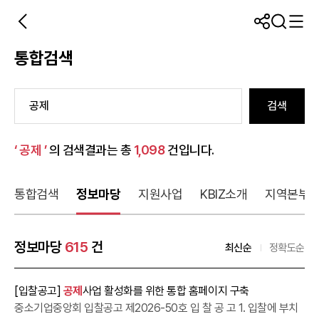
통합검색
검색
‘ 공제 ’
의 검색결과는 총
1,098
건입니다.
통합검색
정보마당
지원사업
KBIZ소개
지역본부
정보마당
615
건
최신순
정확도순
[입찰공고]
공제
사업 활성화를 위한 통합 홈페이지 구축
중소기업중앙회 입찰공고 제2026-50호 입 찰 공 고 1. 입찰에 부치