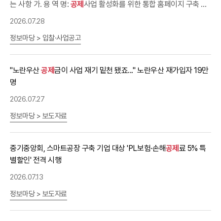
는 사항 가. 용 역 명:
공제
사업 활성화를 위한 통합 홈페이지 구축 나.
용역기간: 계약체결일로부터 3개월 다. 용역내용: 제안요청서 참조
2026.07.28
라. 사업예산: 80,000,000원(부가세 포함) 마. 계약방법: 제한경쟁,
정보마당 > 입찰·사업공고
협상에 의한 계약 바. 공고기간, 입찰서 및 제안서 제출일시 ㅇ 공고기
간: 2026. 7. 28.(화)~2026. 8. 17.(월) ㅇ 입찰 및 제안서 제출 마감
일시 및 장소: 2026. 8. 18.(화) 11:00, 본회 총무회계실(5층) - 평일
"노란우산
공제
금이 사업 재기 밑천 됐죠..." 노란우산 재가입자 19만
09:00~18:00 (※토요일  일요일  휴일은 제외, 우편접수는 불가)
명
2. 입찰참가자격 가.「국가를 당사자로 하는 계약에 관한 법률 시행령」
제12조 및 동법 시행규칙 제14조에 의한 경쟁입찰의 참가자격을 구
2026.07.27
비한 자 나.「국가를 당사자로하는 계약에 관한 법률」 제27조 및 동법
정보마당 > 보도자료
시행령 제76조(부정당업자의 입찰참가자격 제한)에 의한 부정당업
자로 입찰참가자격 제한을 받은 자는 제외(대표자 포함) 다.「소프트
웨어 진흥법」에 의한 소프트웨어사업자(컴퓨터관련서비스사업) - 최
중기중앙회, 스마트공장 구축 기업 대상 'PL보험·손해
공제
료 5% 특
근년도 결산 신고된 SW사업자 신고확인서 제출 라.「중소기업제품
별할인' 전격 시행
구매촉진 및 판로지원에 관한 법률」 제9조 제4항 및 같은 법 시행규
2026.07.13
칙 제5조 제3항에 의한 직접생산확인증명서 소지 업체 - 제품명:소프
트웨어 엔지니어링업(811115), 세부품명:정보시스템개발서비스
정보마당 > 보도자료
(8111159901) 마.「중소기업기본법」 제2조에 따른 중소기업자 및 「소
기업 및 소상공인 지원을 위한 특별조치법」제2조에 따른 소상공인으