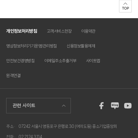
문의사항은
공제
기금실(☎ 02-2124-4364 / 대리 박근혁)로 문의
원이상인 공사)』에 의거 종합평점 95점이상인 자를 낙찰자로 한다.
㈜KBIZ자산관리 시설지원부(☏ 02-2124-3483 담당: 김남철) 주
하시기 바랍니다. *부정비리신고센터 운영: 홈페이지-상담센터-중소
나. 적격심사기준은 위 기준의 별표4(추정가격이 10억원미만 3억원
소 : 서울특별시 영등포구 은행로 30, 2층 ㈜KBIZ자산관리 위와 같
기업불편신고-서비스불편/부정비리신고 위와 같이 공고합니다.
이상인 공사를 준용하여 평가한다. 다. 예정가격은 복수예비가격 15
이 재공고합니다. 2026. 6. 22 중소기업중앙회 회 장(위탁업체 : ㈜
2026년 5월 12일 중소기업중앙회 회장
개(±2%)를 작성하고 4개를 추첨하여 산술평균한 가격으로 결정한
KBIZ자산관리)
개인정보처리방침
고객서비스헌장
이용약관
다. 라. 3회까지 입찰을 실시하되 입찰결과 낙찰자가 없을 경우, 입찰
자 전원의 동의하에 그 횟수를 연장할 수 있다. 마. 동일한 가격으로
영상정보처리기기운영/관리방침
신용정보활용체제
입찰한 자가 2명 이상일 경우 추첨으로 결정한다. 바. 낙찰자로 결정
된 자가 계약체결 이전에 입찰 무효 등 부적격자로 판명되어 낙찰자
안전보건경영방침
이메일주소추출거부
사이트맵
결정이 취소된 경우 차 순위자 순으로 낙찰자를 결정한다. 6. 입찰등
록서류 가. 입찰참가신청서(소정양식) 나. 사업자등록증 1부 다. 공사
원격연결
실적증명서(공사명,발주처,계약금액,공사기간,담당자 연락처 표기) 1
부 ※ 나라장터, 대한전문건설협회 실적증명서 가능 라. 법인등기부등
본, 인감증명서, 입찰용 사용인감계, 기계설비공사업 면허증 각 1부.
(공고일 현재 3개월 이내 발급분) 마. 흡수식 냉온수기 고효율기자재
인증서(통합성능계수 1.43이상) 각 1부 바. 입찰보증금(입찰금액
10/100 이상의 보증보험증권) 사. 2025년 재무제표 각 1부. 아.
2025년 결산실적기준 기업신용등급평가서 1부.(공고일 기준 유효기
주소 ·
07242 서울시 영등포구 은행로 30 (여의도동) 중소기업중앙회
간 만료 일이 입찰일 이상 경과하는 것을 유효한 것으로 한다) 전문
전화 ·
02 2124 3114