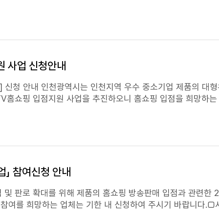
신청기간 : 2019.7.15 ~ 2019.7.24 ㅇ 사업주체 : 중소기업중앙회 인천지역본부 *
홈쇼핑
방송사 : 홈앤쇼핑 ㅇ 지원내용 : 방송
 인
4개 기업선정 ㅇ 방송시기 : 2019.10월-12월 기간내 방송(
정보제공동의서, 중소기업확인서 각 1부 ㅇ 제품소개 카탈로그 1부(필
 제출처 및 문의처 ㅇ 중소기업중앙회
 사업 신청안내
수 중소기업 제품의 대형유통망 개척 및 판
TV홈쇼핑
입점지원 사업을 추진하오니
홈쇼핑
입점을 희망하는
: 홈앤쇼핑 ㅇ 지원내용 : 방송입점 수수료 2,200만원 지원(지자체, 홈앤쇼핑 부담) -
TV홈쇼핑
(홈앤쇼핑) 1회 방송 지원(30분) *업체부담분 :
인천시에 본사 또는 공장이 있는 중소기업(생산제품) ㅇ 지원규모 
ㅇ 신청서, 사업자등록증
*마감일 도착분 한함 5. 제
업」 참여신청 안내
7층, 중소기업중앙회 붙임 : 인천광역시 공고문(제2019-358호). 끝.
및 판로 확대를 위해 제품의
홈쇼핑
방송판매 입점과 관련한 2
참여를 희망하는 업체는 기한 내 신청하여 주시기 바랍니다.​
원업체 : 5개사 ㅇ 지원내용 :
TV홈쇼핑
1회(50분) 방송 * 판매수수료 및 택배비