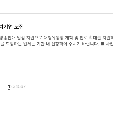
우수상품으로 선정된 상품 생산 중소기업을 지원 ㅇ 지원규모 : 5개 기업 ㅇ 지원내용 :
TV홈쇼핑
1회 방송(50분) 입점 지원
021
(홈앤쇼핑) 추가지원 사업」 신청 안내 2.홈앤쇼핑 입점 희망 신청서 양식 3.2021년 중소기업
여기업 모집
추가지원 사업 신청 안내문(요약). 끝.
방송판매 입점 지원으로 대형유통망 개척 및 판로 확대를 지원하
 업체는 기한 내 신청하여 주시기 바랍니다. ■ 사업개요 ○ 사 업 명:
1월 ~12월 ○ 사업주체: 충청북도, 중소기업중앙회(홈앤쇼핑) ○
백만원 전액 지원(충북도 10백만원, 홈앤쇼핑 12
TV홈쇼핑
: 홈 쇼핑(중소기업 전용
홈쇼핑
) ○ 방송시기(예정): 2
회(2차 선정) ※ 선정업체 발표는 업체별 개별 공지 ■ 신
서류 ○ 입점 희망 제안서 및 개인정보수집·이용동의서(붙임1 문서의 첨부
적서, 임상실험결과(화장품/건강식품 등) 등 추가 제출 ※ 신청서
1
2
3
4
5
6
7
회 충북지역본부(공지사항 182번글)에서 다운받아 활용 ※ 신청방법:
충북 청주시 흥덕구
처 : 중소기업중앙회 충북지역본부 조다래 주임 (Tel.043-236-7080,
Fax.043-236-7084) 붙 임 : 1. 사업 공고문 및 신청서 양식 1부 2. 사업안내문(간략) 1부. 끝.