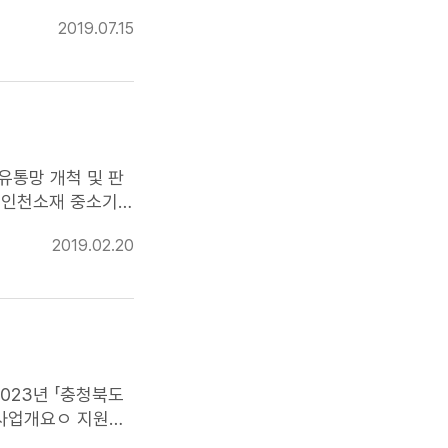
제작비 100% 지
2019.07.15
홈앤쇼핑 MD와 방송
 인천소재 중소기업
에서는 신청하시기 바랍니다. 1. 사업개요 ㅇ 사업기간 : 2019.2월-12월 ㅇ 사업주체 : 인천광역시, 중소기업중앙회 인천지역본부 *
홈쇼핑
방송사
2019.02.20
 판
: 5개 기업선정 ㅇ
023년 「충청북도
□사업개요ㅇ 지원대