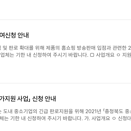
) 홈앤쇼핑( )ㅇ 지원제한 품목 및 유의사항 - 성인용품, 주류 등
홈쇼핑
판매불가 상품 - 방송중 시연이 불
​□신청서류 : 입점 희망 신청서 및 개인정보수집이용동의서,
여신청 안내
접수​□제출 및 문의처 : 중소기업중앙회 충북지역본부 최미옥 차장
 충북지역본부 (우편번호 28399)(E-mail) cmo0704@kbi
및 판로 확대를 위해 제품의
홈쇼핑
방송판매 입점과 관련한 2
하여 주시기 바랍니다. □ 사업개요 ㅇ 지원대상 : 충북에 본사
또는 공장이 있는 중소기업이 생산한 제품 ㅇ 지원업체 : 10개사 ㅇ 지원내용 :
TV홈쇼핑
1회(50분) 방송 * 판매수수료 및 택배비 등 업체 부담
) 홈앤쇼핑( ) ㅇ 지원제한 품목 및 유의사항 - 성인용품, 주류 등
홈쇼핑
판매불가 상품 - 방송중 시연이 불가능한 상품 *
할 수 없는 상품
업으로 지
가지원 사업」 신청 안내
) 중
 도내 중소기업의 긴급 판로지원을 위해 2021년 「충청북도 
편번호 28399) ㅇ (E-mail) cmo0704@kbiz.or.krㅇ (Tel) 043-236-7080(내선번호 224
시기 바랍니다. 가. 사업개요 ㅇ 신청대상 : 충북에 본사
신청 중소기업을 대상으로 소정의 선정절차에 따라