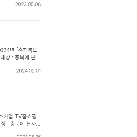
2023.05.08
(우편) 충북 청주
z.or.kr(Tel)
024년 「충청북도
2024.02.01
중소기업
TV홈쇼핑
2)