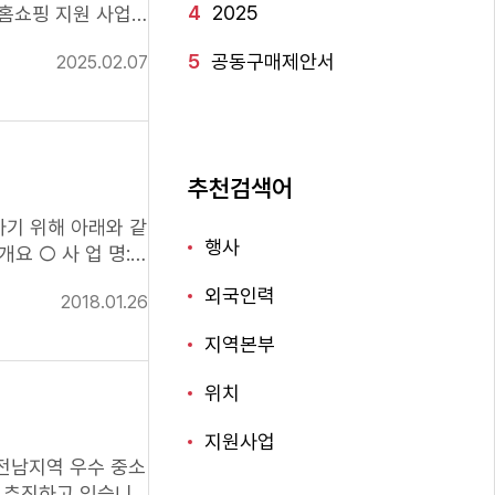
4
2025
V홈쇼핑
지원 사업」
활용한 판매 및 홍
5
공동구매제안서
2025.02.07
 상품ㅇ 방송중 시
9,900원 이상 제품
(소비자가)으로 전국 주문을 감안한 상품재고 보유ㅇ 직전 3개년도(2022년~2024년) 지원업체 신청불가 ㅇ 지원규모 : 10개 기업 ㅇ 지원내용 :
추천검색어
기 위해 아래와 같
행사
 위탁수행: 중소기업
외국인력
2018.01.26
가기 * 문 의
지역본부
018년 3월~ 12월
위치
) 1부, 사업자등록증
 ※ 신청서 양식은
지원사업
: E-mail 또
·전남지역 우수 중소
 추진하고 있습니