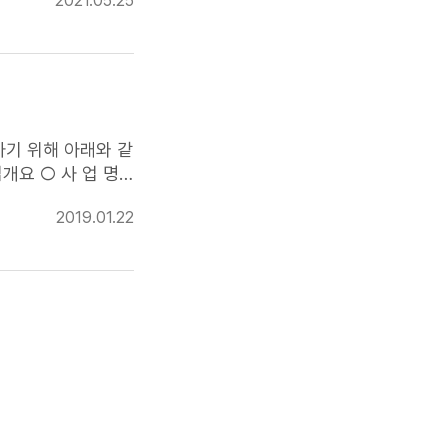
2021.05.25
 *판매수수료 등은
TV홈쇼핑
추가지
기 위해 아래와 같
 위탁수행: 중소기업
2019.01.22
019년 3월~ 12월
 2) 1부, 사업자등록
 양식은 충청북도 홈
 E-mail 또는