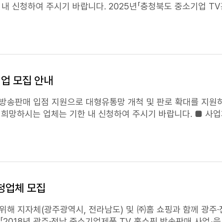
지원 사업」을 아래와 같이 추진하오니, 희망하시는 업체는 기한 내 신청하여 주시기 바랍니다. 2025년「충청북도 중소기업
T
고도 판로개척에 어려움을 겪는 중소기업을 발굴,
TV홈쇼핑
(홈앤쇼핑)을 
소기업을 대상으로 소정의 선정절차에 따라 지원대상업체 선정 ※ 제한품목 및 유의사항 ㅇ 성인용품, 주류 등
홈쇼핑
판매불가
보관상의 문제가 발생하는 상품ㅇ
홈쇼핑
에 판매할 상품은 최소 3
업 모집 안내
방송판매 입점 지원으로 대형유통망 개척 및 판로 확대를 지원하
 업체는 기한 내 신청하여 주시기 바랍니다. ■ 사업개요 ○ 사 업 명:
1월 ~12월 ○ 사업주체: 충청북도, 중소기업중앙회(홈앤쇼핑) ○
인 접수 : 중소기업중앙회 홈페이지(www.kbiz.or.kr) - 지원사업 – 판로지원 -
TV홈쇼핑
입점지원 - 일사천리 - 충북지역 신청 바로
백만원 전액 지원(충북도 10백만원, 홈앤쇼핑 12
(내선 2243)
TV홈쇼핑
: 홈 쇼핑(중소기업 전용
홈쇼핑
) ○ 방송시기(예정): 2
회(2차 선정) ※ 선정업체 발표는 업체별 개별 공지 ■ 신
서류 ○ 입점 희망 제안서 및 개인정보수집·이용동의서(붙임문서의 첨부 2
청업체 모집
 등 추가 제출 ○ 화장품/건강식품 등은 임상실험결과 추가 제출
회 충북지역본부(공지사항 180번글)에서 다운받아 활용 ※ 신청방법
위해 지자체(광주광역시, 전라남도) 및 ㈜홈 쇼핑과 함께 광주
소 : 충북 청주시 흥덕
을 통한 판매기회를 부여하는 「2018년 광주·전남 중소기업제품
TV
홈쇼핑
방송판매 사업」을