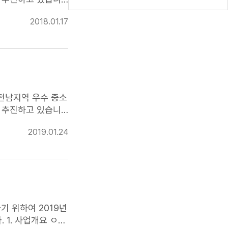
 수 있도록 적극 참
2018.01.17
쇼핑
입점희망제안
·전남지역 우수 중소
 추진하고 있습니
 수 있도록 적극 참
2019.01.24
원
쇼핑
입점희망제안
앙회
 ㅇ