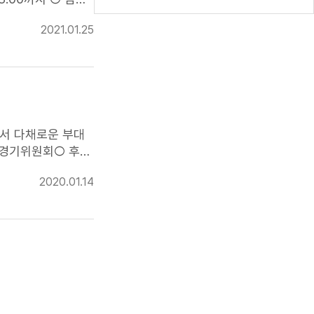
기능
경기대회 입상
2021.01.25
선수 미등록자 및
픽대회 미개최 직
r.kr)에 회원가입하
원에서 다채로운 부대
경기위원회​○ 후원
2020.01.14