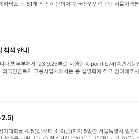
가를 바랍니다.
개최 참석 안내
부에서 '23.9.25부로 시행한 K-point E74(
숙련기능
외국인근로자 고용사업체에서는 동 설명회에 적극 참여해주시기 바
 등라. 주요내용 : K-point E74(
숙련기능
인력) * 제도 설명, 질의응답 등 ​​* K-
 이상 해당 기업체 계속 근무, 그 후 체류·소득요건 갖출시 거주자격
능
(E-7-4) - 거주(F-2) - 영주권(F-5)​마. 신청방법 : 첨부의 공문 하단 참석 신청
kr)로 10.26일까지 회신 해주시기 바랍니다.감사합니다.
2.5)
경기대회를 4. 5(월)부터 4. 9(금)까지 5일간 서울특별시 일
를 바랍니다. ○ 접수기간 : 2021. 1. 25(월) ∼ 2. 5(금) 