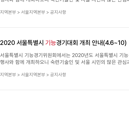
자격 : 누구나 참가 가능 ※ 단, 다음 각 호의 어느 
지역본부 > 서울지역본부 > 공지사항
자 중 국제
기능
평가경기 불참자 포함)3. 전국
기능
경기대회 입상자 중 차기년
만 22세 이하(2002.1.1.이후 출생자)
종*의 전국
기능
경기대회 입상자 중 상위 1,2위인 자 * 해당직종 : 폴리메카닉스, 농업기계정비, 주조, 전기기기, 산업용로봇, 건축설계/CAD, 게임
개발, 제품디자인, 석공예, 목공예, 보석가공, 한복, 도자기 (13직종)
2020 서울특별시
기능
경기대회 개최 안내(4.6~10)
여 인터넷으로 접수​ ○ 추가 제출서류 : 접수기간 내 우편 또
서울특별시
기능
경기위원회에서는 2020년도 서울특별시
기능
행사와 함께 개최하오니
숙련
기술인 및 서울 시민의 많은 관심과
: 고용노동부, 서울특별시 교육청, 한국산업인력공단 서울지역본부 ○ 접수기간 : 20
지역본부 > 서울지역본부 > 공지사항
수(https://meister.hrdkorea.or.kr)자세한 내용은 첨부