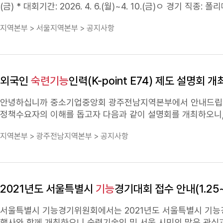
(금) * 대회기간: 2026. 4. 6.(월)~4. 10.(금)ㅇ 경기 직종: 폴리메카닉스 등 51개 직종ㅇ 문의처: 한국산업인력공단 서울지역본부 직업능력개발부
이상헌 대리(02-2137-0418)
숙련
기술인 등의 많은 관심과 참
지역본부 > 서울지역본부 > 공지사항
외국인
숙련기능
인력(K-point E74) 제도 설명회 
안녕하십니까 중소기업중앙회 광주전남지역본부에서 안내드립니다.법무
정책수요자의 이해를 돕고자 다음과 같이 설명회를 개최하오니, 
음 -가. 일 시 : 2023. 10. 31(화) 15:00 ~ 16:00​나. 장 소 : 광주경제진흥상생일자리재단 2층 세미나실 * 주소 : 광주광역시 광산구 하남산단 8
지역본부 > 광주전남지역본부 > 공지사항
번로 177​다. 참석대상 : 외국인근로자를 고용 사업체 임직원, 외국인
point
숙련기능
인력(E-7-4) 개요 - 비자 취득 이후 최소 2년
권(F-5)까지 단계적으로 취득 가능 단순노무(E-9 등) -
숙련기
서 작성후 팩스(062-951-9966), 이메일(gjjn@kbiz.or.
2021년도 서울특별시
기능
경기대회 접수 안내(1.25~
서울특별시
기능
경기위원회에서는 2021년도 서울특별시
기능
행사와 함께 개최하오니
숙련
기술인 및 서울 시민의 많은 관심과 참가