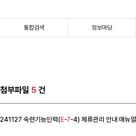
통합검색
정보마당
첨부파일
5
건
241127 숙련기능인력(
E
-
7
-4) 체류관리 안내 매뉴얼