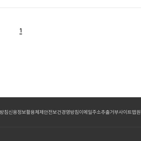
1
리방침
신용정보활용체제
안전보건경영방침
이메일주소추출거부
사이트맵
원