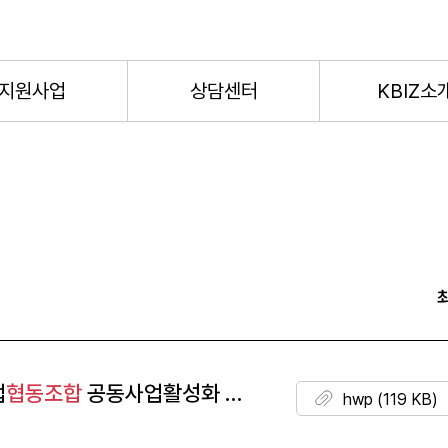
지원사업
상담센터
KBIZ소
업
협동조합
공동사업활성화
지원
사업 공고.hwp
hwp (119 KB)