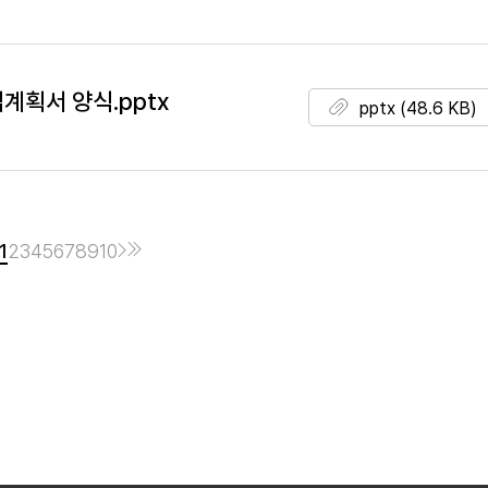
계획서 양식.pptx
pptx (48.6 KB)
1
2
3
4
5
6
7
8
9
10