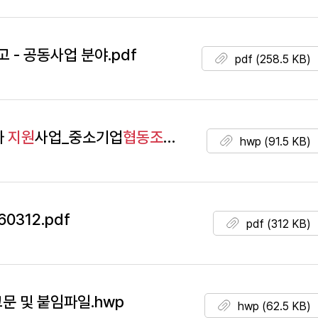
고 - 공동사업 분야.pdf
pdf (258.5 KB)
화
지원
사업_중소기업
협동조합
코디네이터 모집(최종).
hwp (91.5 KB)
0312.pdf
pdf (312 KB)
문 및 붙임파일.hwp
hwp (62.5 KB)